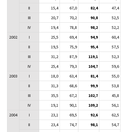
II
15,4
67,0
82,4
47,4
III
20,7
70,2
90,8
52,5
IV
19,4
78,8
98,2
52,2
2002
I
25,5
69,4
94,9
60,4
II
19,5
75,9
95,4
57,5
III
31,2
87,9
119,1
52,3
IV
25,4
79,3
104,7
59,6
2003
I
18,0
63,4
81,4
55,0
II
31,3
68,6
99,9
53,8
III
35,5
67,2
102,7
45,8
IV
19,1
90,1
109,2
56,1
2004
I
23,1
69,5
92,6
62,5
II
23,4
74,7
98,1
54,7