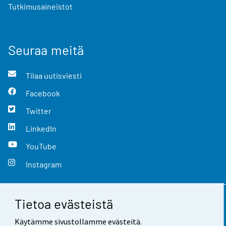
Tutkimusaineistot
Seuraa meitä
Tilaa uutisviesti
Facebook
Twitter
LinkedIn
YouTube
Instagram
Tietoa evästeistä
Yhteystiedot
Käytämme sivustollamme evästeitä.