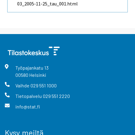
03_2005-11-25_tau_001.html
Työpajankatu
13
00580
Helsinki
Vaihde
029 551 1000
Tietopalvelu
029 551 2220
info@stat.fi
Kysy meiltä