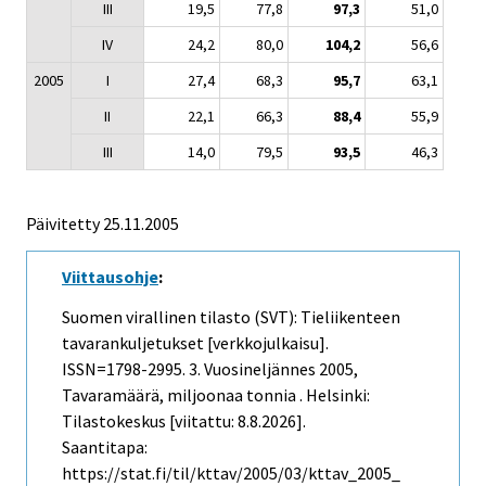
III
19,5
77,8
97,3
51,0
IV
24,2
80,0
104,2
56,6
2005
I
27,4
68,3
95,7
63,1
II
22,1
66,3
88,4
55,9
III
14,0
79,5
93,5
46,3
Päivitetty
25.11.2005
Viittausohje
:
Suomen virallinen tilasto (SVT): Tieliikenteen
tavarankuljetukset [verkkojulkaisu].
ISSN=1798-2995.
3. Vuosineljännes
2005,
Tavaramäärä, miljoonaa tonnia . Helsinki:
Tilastokeskus [viitattu: 8.8.2026].
Saantitapa:
https://stat.fi/til/kttav/2005/03/kttav_2005_