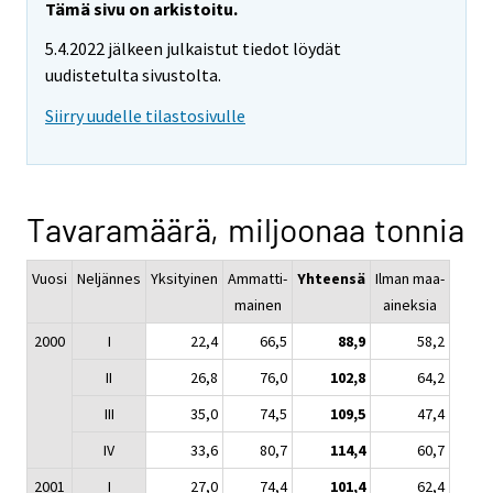
Tämä sivu on arkistoitu.
5.4.2022 jälkeen julkaistut tiedot löydät
uudistetulta sivustolta.
Siirry uudelle tilastosivulle
Tavaramäärä, miljoonaa tonnia
Vuosi
Neljännes
Yksityinen
Ammatti-
Yhteensä
Ilman maa-
mainen
aineksia
2000
I
22,4
66,5
88,9
58,2
II
26,8
76,0
102,8
64,2
III
35,0
74,5
109,5
47,4
IV
33,6
80,7
114,4
60,7
2001
I
27,0
74,4
101,4
62,4