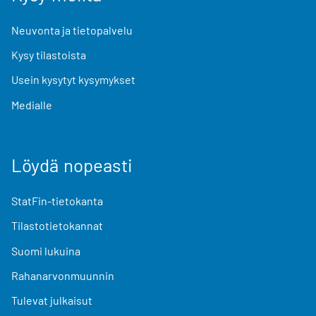
Neuvonta ja tietopalvelu
Kysy tilastoista
Usein kysytyt kysymykset
Medialle
Löydä nopeasti
StatFin-tietokanta
Tilastotietokannat
Suomi lukuina
Rahanarvonmuunnin
Tulevat julkaisut