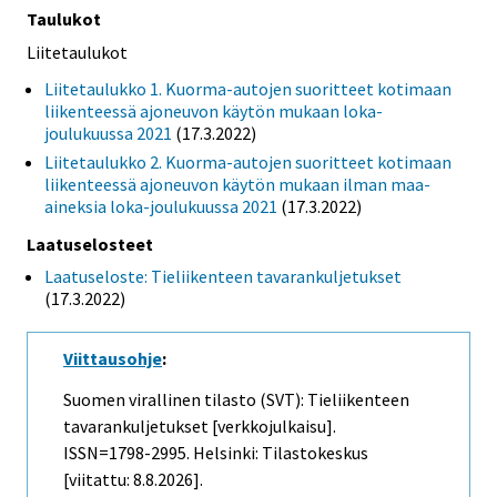
Taulukot
Liitetaulukot
Liitetaulukko 1. Kuorma-autojen suoritteet kotimaan
liikenteessä ajoneuvon käytön mukaan loka-
joulukuussa 2021
(17.3.2022)
Liitetaulukko 2. Kuorma-autojen suoritteet kotimaan
liikenteessä ajoneuvon käytön mukaan ilman maa-
aineksia loka-joulukuussa 2021
(17.3.2022)
Laatuselosteet
Laatuseloste: Tieliikenteen tavarankuljetukset
(17.3.2022)
Viittausohje
:
Suomen virallinen tilasto (SVT): Tieliikenteen
tavarankuljetukset [verkkojulkaisu].
ISSN=1798-2995. Helsinki: Tilastokeskus
[viitattu: 8.8.2026].