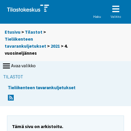
Valikko
Haku
Etusivu
>
Tilastot
>
Tieliikenteen
tavarankuljetukset
>
2021
>
4.
vuosineljännes
Avaa valikko
TILASTOT
Tieliikenteen tavarankuljetukset
Tämä sivu on arkistoitu.