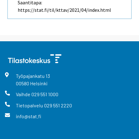
Saantitapa:
https://stat.fi/til/kttav/2021/04/index.html
Työpajankatu
13
00580
Helsinki
Vaihde
029 551 1000
Tietopalvelu
029 551 2220
info@stat.fi