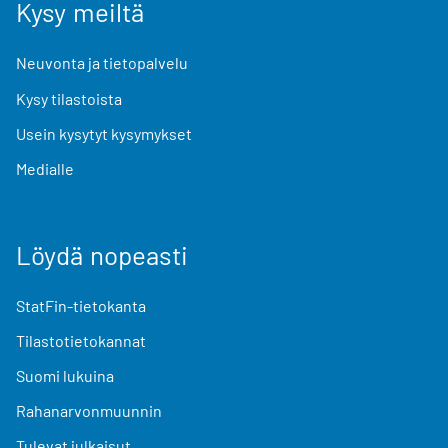
Kysy meiltä
Neuvonta ja tietopalvelu
Kysy tilastoista
Usein kysytyt kysymykset
Medialle
Löydä nopeasti
StatFin-tietokanta
Tilastotietokannat
Suomi lukuina
Rahanarvonmuunnin
Tulevat julkaisut