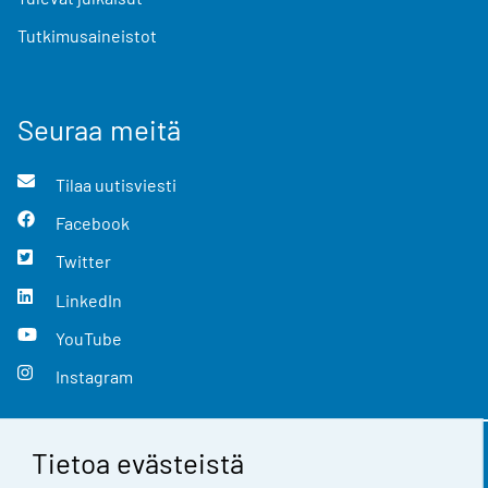
Tutkimusaineistot
Seuraa meitä
Tilaa uutisviesti
Facebook
Twitter
LinkedIn
YouTube
Instagram
Tietoa evästeistä
Yhteystiedot