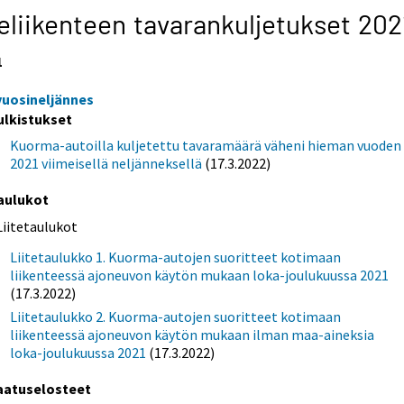
eliikenteen tavarankuljetukset 202
1
 vuosineljännes
ulkistukset
Kuorma-autoilla kuljetettu tavaramäärä väheni hieman vuoden
2021 viimeisellä neljänneksellä
(17.3.2022)
aulukot
Liitetaulukot
Liitetaulukko 1. Kuorma-autojen suoritteet kotimaan
liikenteessä ajoneuvon käytön mukaan loka-joulukuussa 2021
(17.3.2022)
Liitetaulukko 2. Kuorma-autojen suoritteet kotimaan
liikenteessä ajoneuvon käytön mukaan ilman maa-aineksia
loka-joulukuussa 2021
(17.3.2022)
aatuselosteet