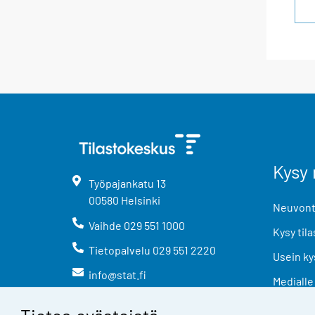
Kysy 
Työpajankatu
13
00580
Helsinki
Neuvonta
Vaihde
029 551 1000
Kysy tila
Tietopalvelu
029 551 2220
Usein ky
info@stat.fi
Medialle