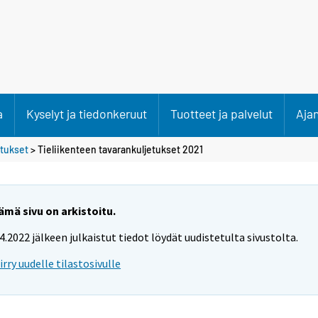
a
Kyselyt ja tiedonkeruut
Tuotteet ja palvelut
Aja
etukset
> Tieliikenteen tavarankuljetukset 2021
ämä sivu on arkistoitu.
.4.2022 jälkeen julkaistut tiedot löydät uudistetulta sivustolta.
iirry uudelle tilastosivulle