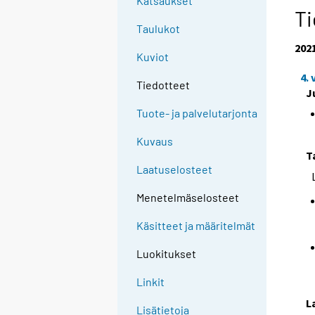
Katsaukset
Ti
Taulukot
202
Kuviot
4.
Tiedotteet
J
Tuote- ja palvelutarjonta
Kuvaus
T
Laatuselosteet
Menetelmäselosteet
Käsitteet ja määritelmät
Luokitukset
Linkit
L
Lisätietoja