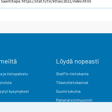
Saantitapa: https://stat.fi/til/kttav/2021/index.html
meiltä
Löydä nopeasti
 ja tietopalvelu
StatFin-tietokanta
stoista
Tilastotietokannat
sytyt kysymykset
Suomi lukuina
Rahanarvonmuunnin
Tulevat julkaisut