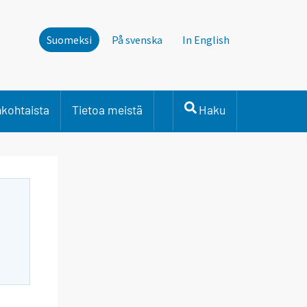
Suomeksi
På svenska
In English
nkohtaista
Tietoa meistä
Haku