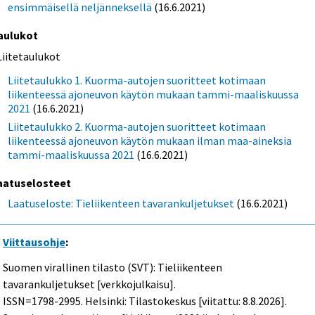
ensimmäisellä neljänneksellä
(16.6.2021)
aulukot
Liitetaulukot
Liitetaulukko 1. Kuorma-autojen suoritteet kotimaan
liikenteessä ajoneuvon käytön mukaan tammi-maaliskuussa
2021
(16.6.2021)
Liitetaulukko 2. Kuorma-autojen suoritteet kotimaan
liikenteessä ajoneuvon käytön mukaan ilman maa-aineksia
tammi-maaliskuussa 2021
(16.6.2021)
aatuselosteet
Laatuseloste: Tieliikenteen tavarankuljetukset
(16.6.2021)
Viittausohje
:
Suomen virallinen tilasto (SVT): Tieliikenteen
tavarankuljetukset [verkkojulkaisu].
ISSN=1798-2995. Helsinki: Tilastokeskus [viitattu: 8.8.2026].