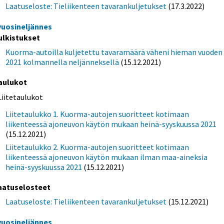
Laatuseloste: Tieliikenteen tavarankuljetukset
(17.3.2022)
 vuosineljännes
ulkistukset
Kuorma-autoilla kuljetettu tavaramäärä väheni hieman vuoden
2021 kolmannella neljänneksellä
(15.12.2021)
aulukot
Liitetaulukot
Liitetaulukko 1. Kuorma-autojen suoritteet kotimaan
liikenteessä ajoneuvon käytön mukaan heinä-syyskuussa 2021
(15.12.2021)
Liitetaulukko 2. Kuorma-autojen suoritteet kotimaan
liikenteessä ajoneuvon käytön mukaan ilman maa-aineksia
heinä-syyskuussa 2021
(15.12.2021)
aatuselosteet
Laatuseloste: Tieliikenteen tavarankuljetukset
(15.12.2021)
 vuosineljännes