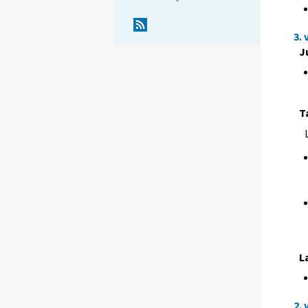
3.
J
T
L
2.