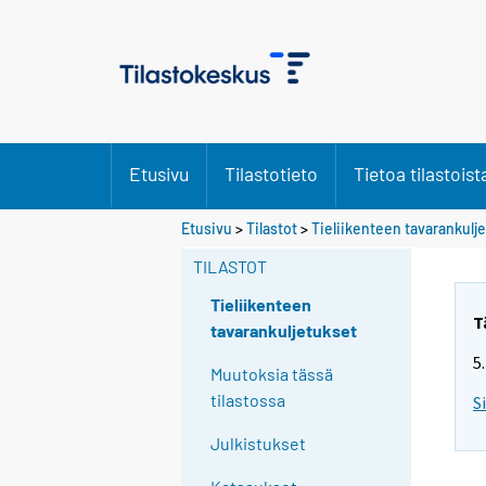
Etusivu
Tilastotieto
Tietoa tilastoist
Etusivu
>
Tilastot
>
Tieliikenteen tavarankulj
TILASTOT
Tieliikenteen
T
tavarankuljetukset
5
Muutoksia tässä
tilastossa
S
Julkistukset