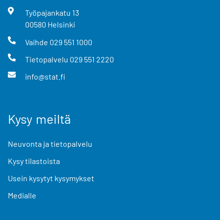
Työpajankatu
13
00580
Helsinki
Vaihde
029 551 1000
Tietopalvelu
029 551 2220
info@stat.fi
Kysy meiltä
Neuvonta ja tietopalvelu
Kysy tilastoista
Usein kysytyt kysymykset
Medialle