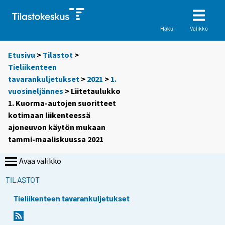
Valikko
Haku
Etusivu
>
Tilastot
>
Tieliikenteen
tavarankuljetukset
>
2021
>
1.
vuosineljännes
> Liitetaulukko
1. Kuorma-autojen suoritteet
kotimaan liikenteessä
ajoneuvon käytön mukaan
tammi-maaliskuussa 2021
Avaa valikko
TILASTOT
Tieliikenteen tavarankuljetukset