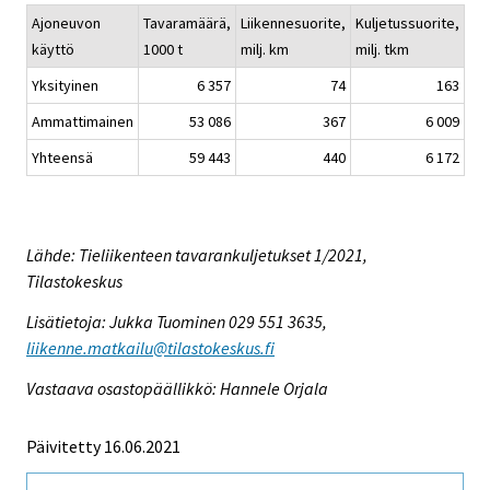
Ajoneuvon
Tavaramäärä,
Liikennesuorite,
Kuljetussuorite,
käyttö
1000 t
milj. km
milj. tkm
Yksityinen
6 357
74
163
Ammattimainen
53 086
367
6 009
Yhteensä
59 443
440
6 172
Lähde: Tieliikenteen tavarankuljetukset 1/2021,
Tilastokeskus
Lisätietoja: Jukka Tuominen 029 551 3635,
liikenne.matkailu@tilastokeskus.fi
Vastaava osastopäällikkö: Hannele Orjala
Päivitetty 16.06.2021