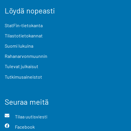
Löydä nopeasti
StatFin-tietokanta
Tilastotietokannat
Suomi lukuina
Rahanarvonmuunnin
Tulevat julkaisut
Tutkimusaineistot
Seuraa meitä
Tilaa uutisviesti
Facebook