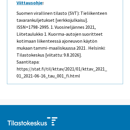
Viittausohje
:
Suomen virallinen tilasto (SVT): Tieliikenteen
tavarankuljetukset [verkkojulkaisu].
ISSN=1798-2995.
1. Vuosineljännes
2021,
Liitetaulukko 1. Kuorma-autojen suoritteet
kotimaan liikenteessä ajoneuvon käytön
mukaan tammi-maaliskuussa 2021 . Helsinki:
Tilastokeskus [viitattu: 9.8.2026].
Saantitapa:
https://stat.fi/til/kttav/2021/01/kttav_2021_
01_2021-06-16_tau_001_fi.html