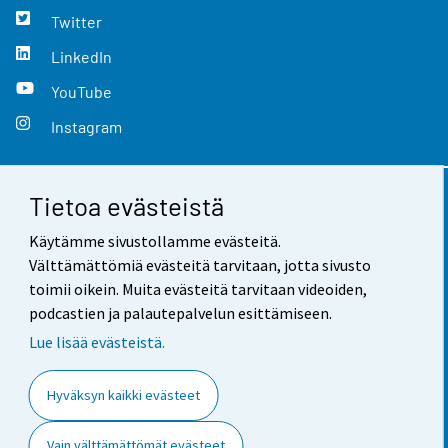
Twitter
LinkedIn
YouTube
Instagram
Tietoa evästeistä
Yhteystiedot
Käytämme sivustollamme evästeitä.
Palaute
Välttämättömiä evästeitä tarvitaan, jotta sivusto
toimii oikein. Muita evästeitä tarvitaan videoiden,
Käyttöehdot
podcastien ja palautepalvelun esittämiseen.
Tietosuoja
Lue lisää evästeistä.
Saavutettavuus
Hyväksyn kaikki evästeet
Tietoa sivustosta
Vain välttämättömät evästeet