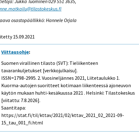
tietoja: Jukka Tuominen 029 551 3635,
enne.matkailu@tilastokeskus.fi
aava osastopäällikkö: Hannele Orjala
itetty 15.09.2021
Viittausohje
:
Suomen virallinen tilasto (SVT): Tieliikenteen
tavarankuljetukset [verkkojulkaisu].
ISSN=1798-2995.
2. Vuosineljännes
2021, Liitetaulukko 1.
Kuorma-autojen suoritteet kotimaan liikenteessä ajoneuvon
käytön mukaan huhti-kesäkuussa 2021 . Helsinki: Tilastokeskus
[viitattu: 7.8.2026].
Saantitapa:
https://stat.fi/til/kttav/2021/02/kttav_2021_02_2021-09-
15_tau_001_fi.html