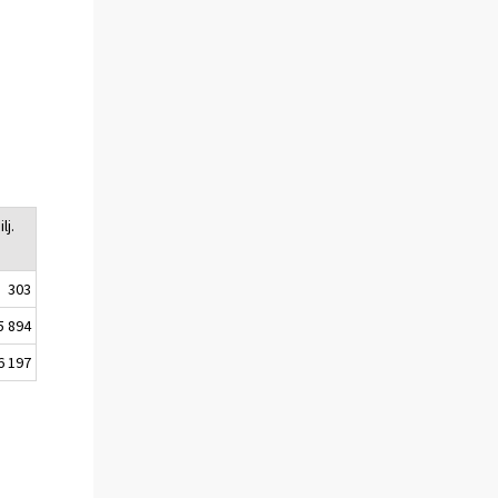
lj.
303
5 894
6 197