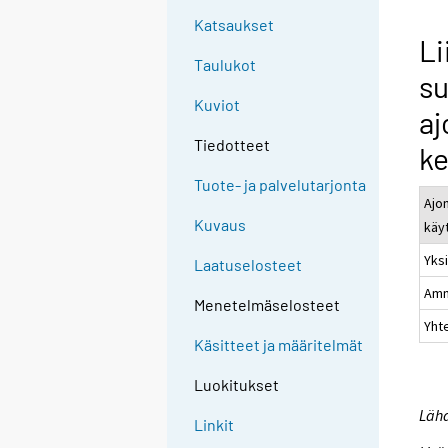
Katsaukset
Li
Taulukot
su
Kuviot
aj
Tiedotteet
k
Tuote- ja palvelutarjonta
Ajo
Kuvaus
käy
Yks
Laatuselosteet
Amm
Menetelmäselosteet
Yht
Käsitteet ja määritelmät
Luokitukset
Lähd
Linkit