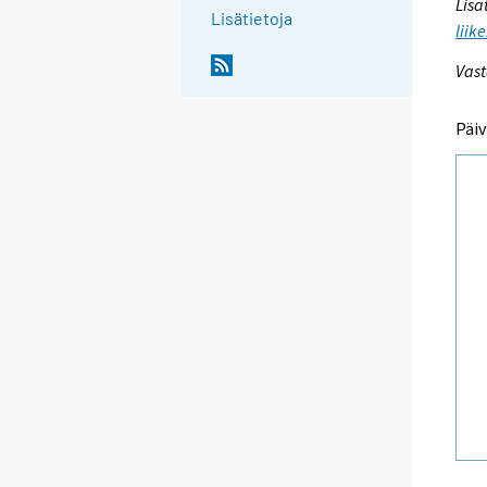
Lisä
Lisätietoja
liik
Vast
Päiv