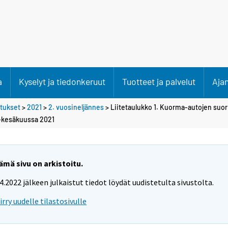
a
Kyselyt ja tiedonkeruut
Tuotteet ja palvelut
Aja
etukset
>
2021
>
2. vuosineljännes
> Liitetaulukko 1. Kuorma-autojen suor
-kesäkuussa 2021
ämä sivu on arkistoitu.
.4.2022 jälkeen julkaistut tiedot löydät uudistetulta sivustolta.
iirry uudelle tilastosivulle