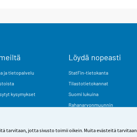
meiltä
Löydä nopeasti
 ja tietopalvelu
StatFin-tietokanta
stoista
Tilastotietokannat
sytyt kysymykset
Suomi lukuina
Rahanarvonmuunnin
Tulevat julkaisut
Tutkimusaineistot
arvitaan, jotta sivusto toimii oikein. Muita evästeitä tarvitaan