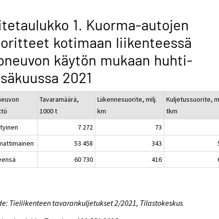
itetaulukko 1. Kuorma-autojen
oritteet kotimaan liikenteessä
oneuvon käytön mukaan huhti-
esäkuussa 2021
neuvon
Tavaramäärä,
Liikennesuorite, milj.
Kuljetussuorite, mi
ttö
1000 t
km
tkm
ityinen
7 272
73
attimainen
53 458
343
eensä
60 730
416
e: Tieliikenteen tavarankuljetukset 2/2021, Tilastokeskus