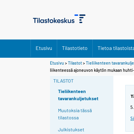
Etusivu
Tilastotieto
Tietoa tilastoist
Etusivu
>
Tilastot
>
Tieliikenteen tavarankulj
liikenteessä ajoneuvon käytön mukaan huhti
TILASTOT
Tieliikenteen
T
tavarankuljetukset
5
Muutoksia tässä
tilastossa
S
Julkistukset