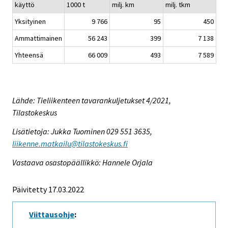
käyttö
1000 t
milj. km
milj. tkm
Yksityinen
9 766
95
450
Ammattimainen
56 243
399
7 138
Yhteensä
66 009
493
7 589
Lähde: Tieliikenteen tavarankuljetukset 4/2021,
Tilastokeskus
Lisätietoja: Jukka Tuominen 029 551 3635,
liikenne.matkailu@tilastokeskus.fi
Vastaava osastopäällikkö: Hannele Orjala
Päivitetty 17.03.2022
Viittausohje
: