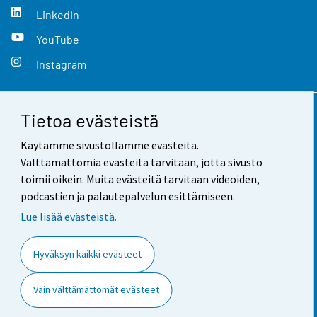
LinkedIn
YouTube
Instagram
Tietoa evästeistä
Yhteystiedot
Käytämme sivustollamme evästeitä.
Palaute
Välttämättömiä evästeitä tarvitaan, jotta sivusto
toimii oikein. Muita evästeitä tarvitaan videoiden,
Käyttöehdot
podcastien ja palautepalvelun esittämiseen.
Tietosuoja
Lue lisää evästeistä.
Saavutettavuus
Hyväksyn kaikki evästeet
Tietoa sivustosta
Vain välttämättömät evästeet
Evästeasetukset