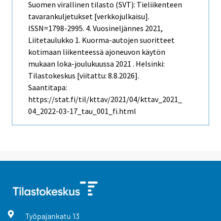
Suomen virallinen tilasto (SVT): Tieliikenteen
tavarankuljetukset [verkkojulkaisu].
ISSN=1798-2995.
4. Vuosineljännes
2021,
Liitetaulukko 1. Kuorma-autojen suoritteet
kotimaan liikenteessä ajoneuvon käytön
mukaan loka-joulukuussa 2021 . Helsinki:
Tilastokeskus [viitattu: 8.8.2026].
Saantitapa:
https://stat.fi/til/kttav/2021/04/kttav_2021_
04_2022-03-17_tau_001_fi.html
Työpajankatu
13