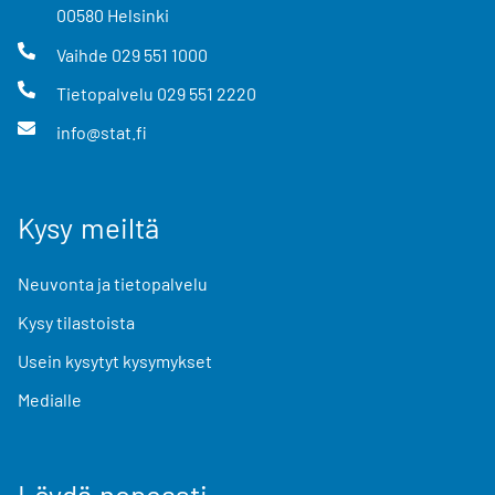
00580
Helsinki
Vaihde
029 551 1000
Tietopalvelu
029 551 2220
info@stat.fi
Kysy meiltä
Neuvonta ja tietopalvelu
Kysy tilastoista
Usein kysytyt kysymykset
Medialle
Löydä nopeasti