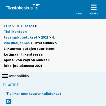
Valikko
Haku
Etusivu
>
Tilastot
>
Tieliikenteen
tavarankuljetukset
>
2021
>
4.
vuosineljännes
> Liitetaulukko
1. Kuorma-autojen suoritteet
kotimaan liikenteessä
ajoneuvon käytön mukaan
loka-joulukuussa 2021
Avaa valikko
TILASTOT
Tieliikenteen tavarankuljetukset