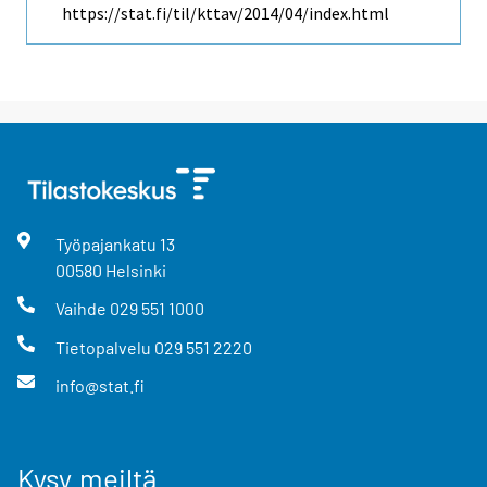
https://stat.fi/til/kttav/2014/04/index.html
Työpajankatu
13
00580
Helsinki
Vaihde
029 551 1000
Tietopalvelu
029 551 2220
info@stat.fi
Kysy meiltä