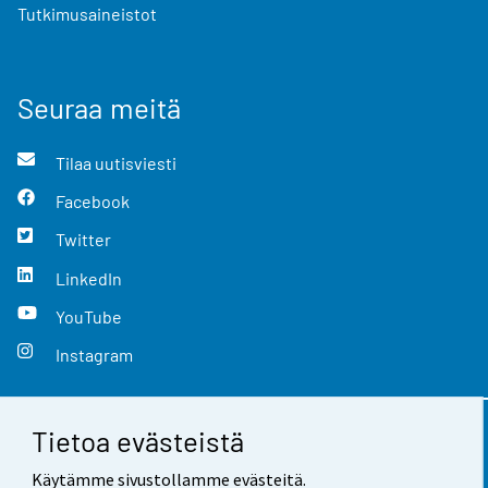
Tutkimusaineistot
Seuraa meitä
Tilaa uutisviesti
Facebook
Twitter
LinkedIn
YouTube
Instagram
Tietoa evästeistä
Yhteystiedot
Käytämme sivustollamme evästeitä.