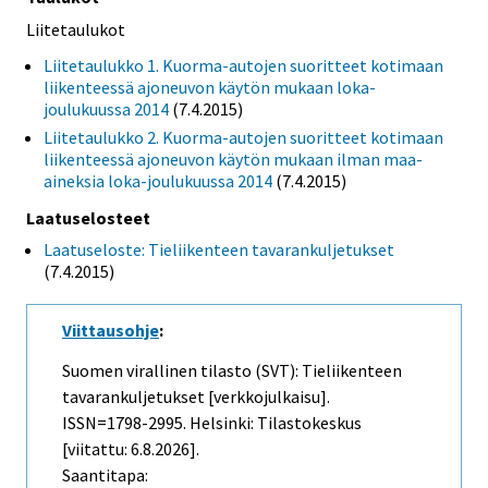
Liitetaulukot
Liitetaulukko 1. Kuorma-autojen suoritteet kotimaan
liikenteessä ajoneuvon käytön mukaan loka-
joulukuussa 2014
(7.4.2015)
Liitetaulukko 2. Kuorma-autojen suoritteet kotimaan
liikenteessä ajoneuvon käytön mukaan ilman maa-
aineksia loka-joulukuussa 2014
(7.4.2015)
Laatuselosteet
Laatuseloste: Tieliikenteen tavarankuljetukset
(7.4.2015)
Viittausohje
:
Suomen virallinen tilasto (SVT): Tieliikenteen
tavarankuljetukset [verkkojulkaisu].
ISSN=1798-2995. Helsinki: Tilastokeskus
[viitattu: 6.8.2026].
Saantitapa: