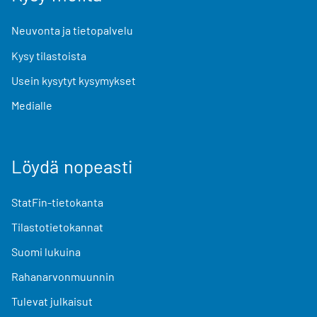
Neuvonta ja tietopalvelu
Kysy tilastoista
Usein kysytyt kysymykset
Medialle
Löydä nopeasti
StatFin-tietokanta
Tilastotietokannat
Suomi lukuina
Rahanarvonmuunnin
Tulevat julkaisut