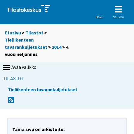
Valikko
Haku
Etusivu
>
Tilastot
>
Tieliikenteen
tavarankuljetukset
>
2014
>
4.
vuosineljännes
Avaa valikko
TILASTOT
Tieliikenteen tavarankuljetukset
Tämä sivu on arkistoitu.