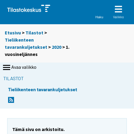
Valikko
Haku
Etusivu
>
Tilastot
>
Tieliikenteen
tavarankuljetukset
>
2020
>
1.
vuosineljännes
Avaa valikko
TILASTOT
Tieliikenteen tavarankuljetukset
Tämä sivu on arkistoitu.