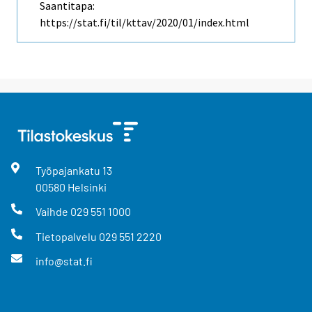
Saantitapa:
https://stat.fi/til/kttav/2020/01/index.html
Työpajankatu
13
00580
Helsinki
Vaihde
029 551 1000
Tietopalvelu
029 551 2220
info@stat.fi