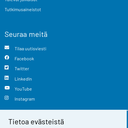
Tutkimusaineistot
Seuraa meitä
Tilaa uutisviesti
Facebook
Twitter
LinkedIn
YouTube
Instagram
Tietoa evästeistä
Yhteystiedot