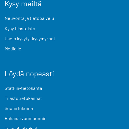
Kysy meiltä
Neuvonta ja tietopalvelu
Kysy tilastoista
Usein kysytyt kysymykset
Medialle
Löydä nopeasti
StatFin-tietokanta
Tilastotietokannat
Suomi lukuina
Rahanarvonmuunnin
Tulevat julkaisut