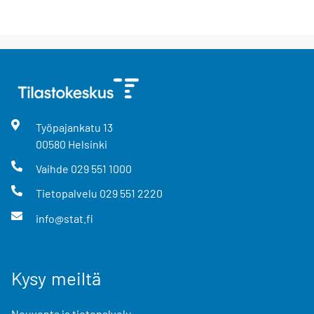
Työpajankatu
13
00580
Helsinki
Vaihde
029 551 1000
Tietopalvelu
029 551 2220
info@stat.fi
Kysy meiltä
Neuvonta ja tietopalvelu