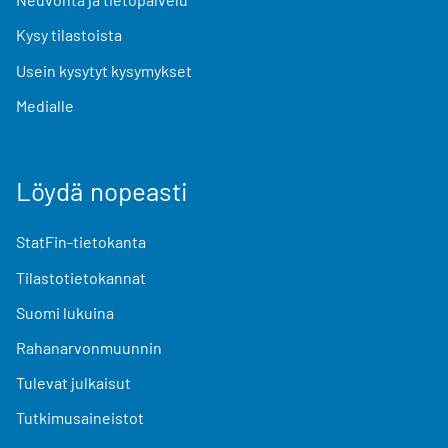
Kysy tilastoista
Usein kysytyt kysymykset
Medialle
Löydä nopeasti
StatFin-tietokanta
Tilastotietokannat
Suomi lukuina
Rahanarvonmuunnin
Tulevat julkaisut
Tutkimusaineistot