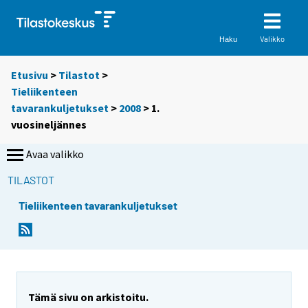
Valikko
Haku
Etusivu
>
Tilastot
>
Tieliikenteen
tavarankuljetukset
>
2008
>
1.
vuosineljännes
Avaa valikko
TILASTOT
Tieliikenteen tavarankuljetukset
Tämä sivu on arkistoitu.