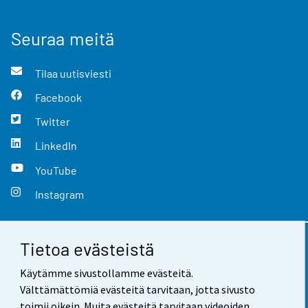
Seuraa meitä
Tilaa uutisviesti
Facebook
Twitter
LinkedIn
YouTube
Instagram
Tietoa evästeistä
Yhteystiedot
Käytämme sivustollamme evästeitä.
Palaute
Välttämättömiä evästeitä tarvitaan, jotta sivusto
toimii oikein. Muita evästeitä tarvitaan videoiden,
Käyttöehdot