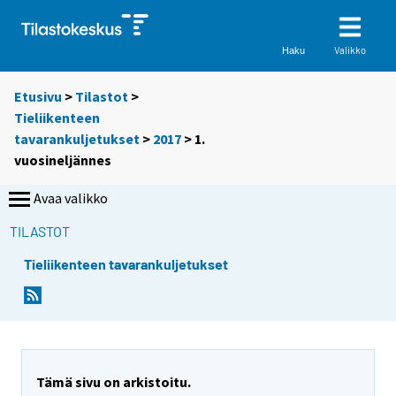
Valikko
Haku
Etusivu
>
Tilastot
>
Tieliikenteen
tavarankuljetukset
>
2017
>
1.
vuosineljännes
Avaa valikko
TILASTOT
Tieliikenteen tavarankuljetukset
Tämä sivu on arkistoitu.