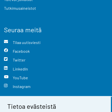
Tutkimusaineistot
Seuraa meitä
Tilaa uutisviesti
Facebook
Twitter
LinkedIn
YouTube
Instagram
Tietoa evästeistä
Yhteystiedot