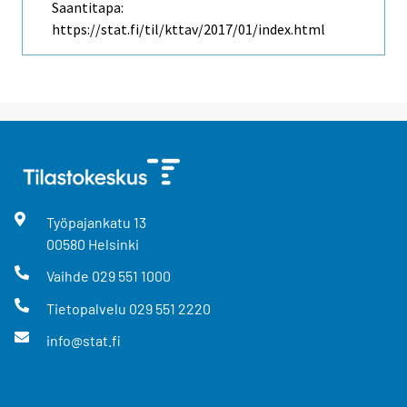
Saantitapa:
https://stat.fi/til/kttav/2017/01/index.html
Työpajankatu
13
00580
Helsinki
Vaihde
029 551 1000
Tietopalvelu
029 551 2220
info@stat.fi