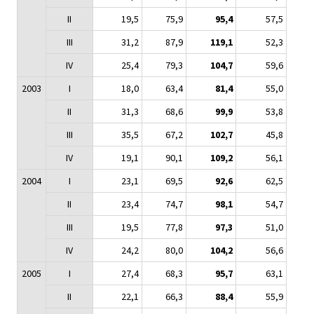
II
19,5
75,9
95,4
57,5
III
31,2
87,9
119,1
52,3
IV
25,4
79,3
104,7
59,6
2003
I
18,0
63,4
81,4
55,0
II
31,3
68,6
99,9
53,8
III
35,5
67,2
102,7
45,8
IV
19,1
90,1
109,2
56,1
2004
I
23,1
69,5
92,6
62,5
II
23,4
74,7
98,1
54,7
III
19,5
77,8
97,3
51,0
IV
24,2
80,0
104,2
56,6
2005
I
27,4
68,3
95,7
63,1
II
22,1
66,3
88,4
55,9