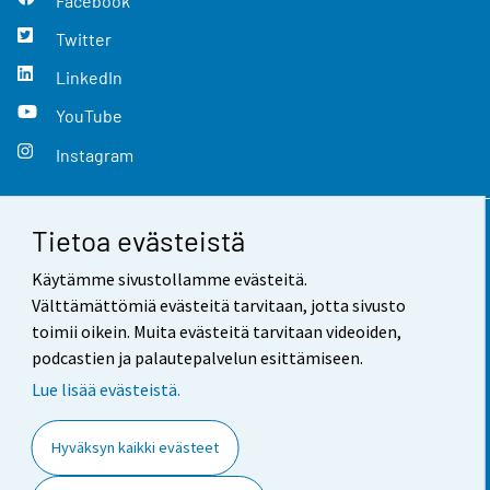
Facebook
Twitter
LinkedIn
YouTube
Instagram
Tietoa evästeistä
Yhteystiedot
Käytämme sivustollamme evästeitä.
Palaute
Välttämättömiä evästeitä tarvitaan, jotta sivusto
toimii oikein. Muita evästeitä tarvitaan videoiden,
Käyttöehdot
podcastien ja palautepalvelun esittämiseen.
Tietosuoja
Lue lisää evästeistä.
Saavutettavuus
Hyväksyn kaikki evästeet
Tietoa sivustosta