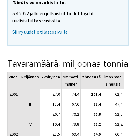
Tämä sivu on arkistoitu.
5.4.2022 jälkeen julkaistut tiedot löydät
uudistetulta sivustolta.
Siirry uudelle tilastosivulle
Tavaramäärä, miljoonaa tonnia
Vuosi
Neljännes
Yksityinen
Ammatti-
Yhteensä
Ilman maa-
mainen
aineksia
2001
I
27,0
74,4
101,4
62,4
II
15,4
67,0
82,4
47,4
III
20,7
70,2
90,8
52,5
IV
19,4
78,8
98,2
52,2
2002
I
25,5
69,4
94,9
60,4