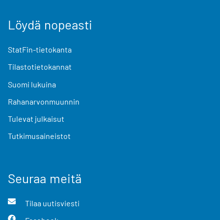
Löydä nopeasti
StatFin-tietokanta
Tilastotietokannat
Suomi lukuina
Rahanarvonmuunnin
Tulevat julkaisut
Tutkimusaineistot
Seuraa meitä
Tilaa uutisviesti