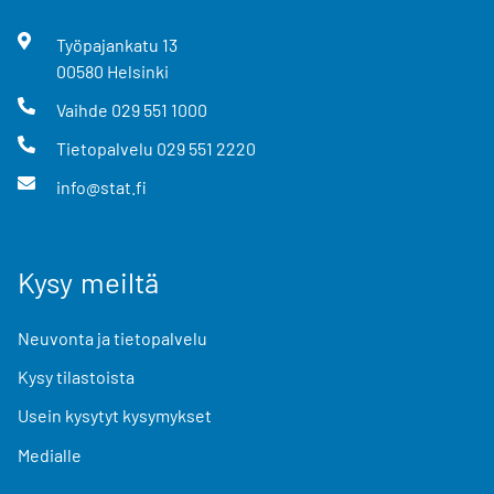
Työpajankatu
13
00580
Helsinki
Vaihde
029 551 1000
Tietopalvelu
029 551 2220
info@stat.fi
Kysy meiltä
Neuvonta ja tietopalvelu
Kysy tilastoista
Usein kysytyt kysymykset
Medialle