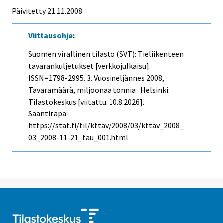
Päivitetty
21.11.2008
Viittausohje
:
Suomen virallinen tilasto (SVT): Tieliikenteen
tavarankuljetukset [verkkojulkaisu].
ISSN=1798-2995.
3. Vuosineljännes
2008,
Tavaramäärä, miljoonaa tonnia . Helsinki:
Tilastokeskus [viitattu: 10.8.2026].
Saantitapa:
https://stat.fi/til/kttav/2008/03/kttav_2008_
03_2008-11-21_tau_001.html