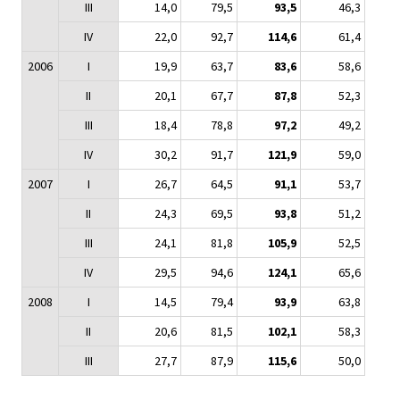
III
14,0
79,5
93,5
46,3
IV
22,0
92,7
114,6
61,4
2006
I
19,9
63,7
83,6
58,6
II
20,1
67,7
87,8
52,3
III
18,4
78,8
97,2
49,2
IV
30,2
91,7
121,9
59,0
2007
I
26,7
64,5
91,1
53,7
II
24,3
69,5
93,8
51,2
III
24,1
81,8
105,9
52,5
IV
29,5
94,6
124,1
65,6
2008
I
14,5
79,4
93,9
63,8
II
20,6
81,5
102,1
58,3
III
27,7
87,9
115,6
50,0