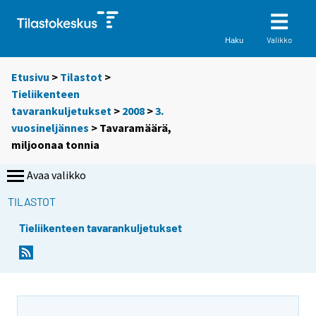
Valikko
Haku
Etusivu
>
Tilastot
>
Tieliikenteen
tavarankuljetukset
>
2008
>
3.
vuosineljännes
> Tavaramäärä,
miljoonaa tonnia
Avaa valikko
TILASTOT
Tieliikenteen tavarankuljetukset