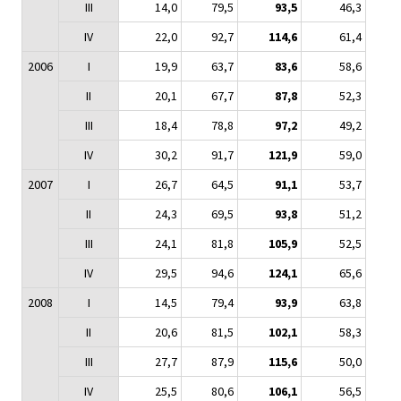
III
14,0
79,5
93,5
46,3
IV
22,0
92,7
114,6
61,4
2006
I
19,9
63,7
83,6
58,6
II
20,1
67,7
87,8
52,3
III
18,4
78,8
97,2
49,2
IV
30,2
91,7
121,9
59,0
2007
I
26,7
64,5
91,1
53,7
II
24,3
69,5
93,8
51,2
III
24,1
81,8
105,9
52,5
IV
29,5
94,6
124,1
65,6
2008
I
14,5
79,4
93,9
63,8
II
20,6
81,5
102,1
58,3
III
27,7
87,9
115,6
50,0
IV
25,5
80,6
106,1
56,5