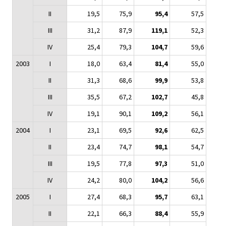
II
19,5
75,9
95,4
57,5
III
31,2
87,9
119,1
52,3
IV
25,4
79,3
104,7
59,6
2003
I
18,0
63,4
81,4
55,0
II
31,3
68,6
99,9
53,8
III
35,5
67,2
102,7
45,8
IV
19,1
90,1
109,2
56,1
2004
I
23,1
69,5
92,6
62,5
II
23,4
74,7
98,1
54,7
III
19,5
77,8
97,3
51,0
IV
24,2
80,0
104,2
56,6
2005
I
27,4
68,3
95,7
63,1
II
22,1
66,3
88,4
55,9