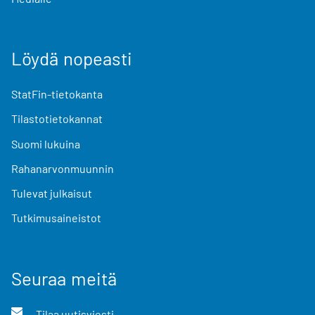
Löydä nopeasti
StatFin-tietokanta
Tilastotietokannat
Suomi lukuina
Rahanarvonmuunnin
Tulevat julkaisut
Tutkimusaineistot
Seuraa meitä
Tilaa uutisviesti