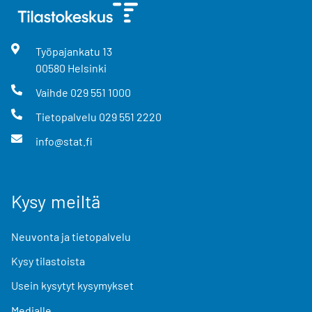
Työpajankatu
13
00580
Helsinki
Vaihde
029 551 1000
Tietopalvelu
029 551 2220
info@stat.fi
Kysy meiltä
Neuvonta ja tietopalvelu
Kysy tilastoista
Usein kysytyt kysymykset
Medialle