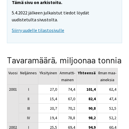
Tämä sivu on arkistoitu.
5.4.2022 jälkeen julkaistut tiedot löydät
uudistetulta sivustolta.
Siirry uudelle tilastosivulle
Tavaramäärä, miljoonaa tonnia
Vuosi
Neljännes
Yksityinen
Ammatti-
Yhteensä
Ilman maa-
mainen
aineksia
2001
I
27,0
74,4
101,4
62,4
II
15,4
67,0
82,4
47,4
III
20,7
70,2
90,8
52,5
IV
19,4
78,8
98,2
52,2
2002
I
25,5
69,4
94,9
60,4