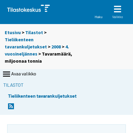
Valikko
Haku
Etusivu
>
Tilastot
>
Tieliikenteen
tavarankuljetukset
>
2008
>
4.
vuosineljännes
> Tavaramäärä,
miljoonaa tonnia
Avaa valikko
TILASTOT
Tieliikenteen tavarankuljetukset