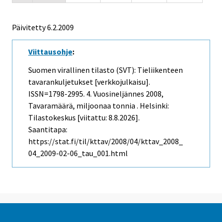
Päivitetty
6.2.2009
Viittausohje
:
Suomen virallinen tilasto (SVT): Tieliikenteen
tavarankuljetukset [verkkojulkaisu].
ISSN=1798-2995.
4. Vuosineljännes
2008,
Tavaramäärä, miljoonaa tonnia . Helsinki:
Tilastokeskus [viitattu: 8.8.2026].
Saantitapa:
https://stat.fi/til/kttav/2008/04/kttav_2008_
04_2009-02-06_tau_001.html