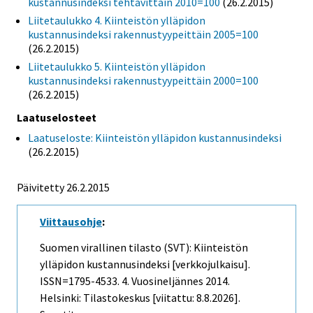
kustannusindeksi tehtävittäin 2010=100
(26.2.2015)
Liitetaulukko 4. Kiinteistön ylläpidon
kustannusindeksi rakennustyypeittäin 2005=100
(26.2.2015)
Liitetaulukko 5. Kiinteistön ylläpidon
kustannusindeksi rakennustyypeittäin 2000=100
(26.2.2015)
Laatuselosteet
Laatuseloste: Kiinteistön ylläpidon kustannusindeksi
(26.2.2015)
Päivitetty 26.2.2015
Viittausohje
:
Suomen virallinen tilasto (SVT): Kiinteistön
ylläpidon kustannusindeksi [verkkojulkaisu].
ISSN=1795-4533.
4. Vuosineljännes
2014.
Helsinki: Tilastokeskus [viitattu: 8.8.2026].