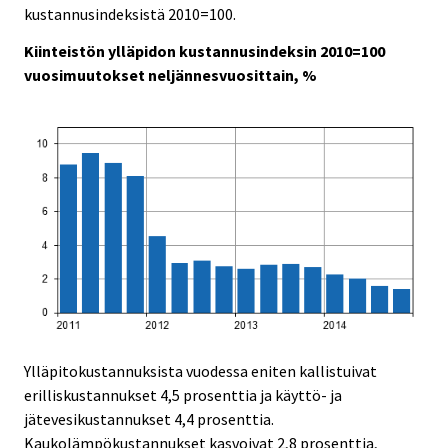
c
c
kustannusindeksistä 2010=100.
e
e
.
.
Kiinteistön ylläpidon kustannusindeksin 2010=100
vuosimuutokset neljännesvuosittain, %
Ylläpitokustannuksista vuodessa eniten kallistuivat
erilliskustannukset 4,5 prosenttia ja käyttö- ja
jätevesikustannukset 4,4 prosenttia.
Kaukolämpökustannukset kasvoivat 2,8 prosenttia,