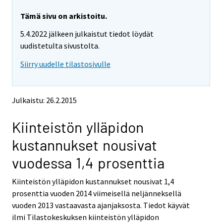
r
r
e
e
Tämä sivu on arkistoitu.
m
m
5.4.2022 jälkeen julkaistut tiedot löydät
o
o
v
v
uudistetulta sivustolta.
i
i
Siirry uudelle tilastosivulle
n
n
g
g
t
t
o
o
Julkaistu: 26.2.2015
a
a
n
n
Kiinteistön ylläpidon
o
o
t
t
kustannukset nousivat
h
h
e
e
vuodessa 1,4 prosenttia
r
r
s
s
Kiinteistön ylläpidon kustannukset nousivat 1,4
e
e
prosenttia vuoden 2014 viimeisellä neljänneksellä
r
r
v
v
vuoden 2013 vastaavasta ajanjaksosta. Tiedot käyvät
i
i
ilmi Tilastokeskuksen kiinteistön ylläpidon