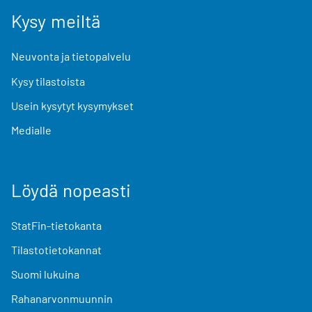
Kysy meiltä
Neuvonta ja tietopalvelu
Kysy tilastoista
Usein kysytyt kysymykset
Medialle
Löydä nopeasti
StatFin-tietokanta
Tilastotietokannat
Suomi lukuina
Rahanarvonmuunnin