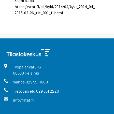
Saantitapa:
https://stat.fi/til/kyki/2014/04/kyki_2014_04_
2015-02-26_tie_001_fi.html
Työpajankatu
13
00580
Helsinki
Vaihde
029 551 1000
Tietopalvelu
029 551 2220
info@stat.fi