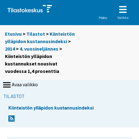
Valikko
Haku
Etusivu
>
Tilastot
>
Kiinteistön
ylläpidon kustannusindeksi
>
2014
>
4. vuosineljännes
>
Kiinteistön ylläpidon
kustannukset nousivat
vuodessa 1,4 prosenttia
Avaa valikko
TILASTOT
Kiinteistön ylläpidon kustannusindeksi
Y
Y
o
o
u
u
a
a