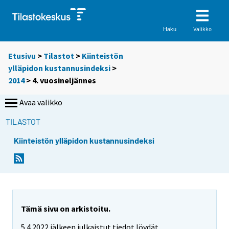
Valikko
Haku
Etusivu
>
Tilastot
>
Kiinteistön
ylläpidon kustannusindeksi
>
2014
>
4. vuosineljännes
Avaa valikko
TILASTOT
Kiinteistön ylläpidon kustannusindeksi
Tämä sivu on arkistoitu.
5.4.2022 jälkeen julkaistut tiedot löydät