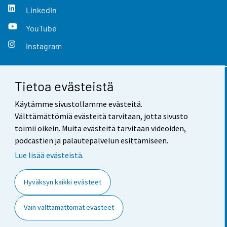
LinkedIn
YouTube
Instagram
Tietoa evästeistä
Yhteystiedot
Käytämme sivustollamme evästeitä.
Palaute
Välttämättömiä evästeitä tarvitaan, jotta sivusto
toimii oikein. Muita evästeitä tarvitaan videoiden,
Käyttöehdot
podcastien ja palautepalvelun esittämiseen.
Tietosuoja
Lue lisää evästeistä.
Saavutettavuus
Hyväksyn kaikki evästeet
Tietoa sivustosta
Vain välttämättömät evästeet
Evästeasetukset