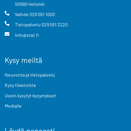
00580
Helsinki
Vaihde
029 551 1000
Tietopalvelu
029 551 2220
info@stat.fi
Kysy meiltä
Neuvonta ja tietopalvelu
Kysy tilastoista
Usein kysytyt kysymykset
Medialle
Löydä nopeasti