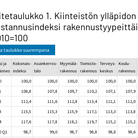
itetaulukko 1. Kiinteistön ylläpidon
stannusindeksi rakennustyypeittä
010=100
a taulukko suurempana
i ja
Kokonais-
Asuinkerros-
Myymälä-
Toimisto-
Terveys-
Koulu-
jännes
indeksi
talo
rakennus
rakennus
keskus
rakennus
0
100,0
100,0
100,0
100,0
100,0
100,0
1
108,8
107,8
109,7
110,2
107,1
107,9
2
112,4
111,6
112,8
113,4
111,1
112,0
3
115,5
115,3
115,9
117,1
113,3
113,8
4
117,6
117,8
118,2
119,7
115,2
115,2
0 Q1
98,7
99,0
98,7
98,8
98,8
98,6