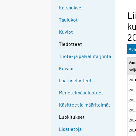
Katsaukset
Li
Taulukot
ku
Kuviot
2
Tiedotteet
Ava
Tuote- ja palvelutarjonta
Vuos
Kuvaus
nel
201
Laatuselosteet
201
Menetelmäselosteet
201
Käsitteet ja määritelmät
201
Luokitukset
201
Lisätietoja
201