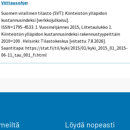
Viittausohje
:
Suomen virallinen tilasto (SVT): Kiinteistön ylläpidon
kustannusindeksi [verkkojulkaisu].
ISSN=1795-4533.
1. Vuosineljännes
2015, Liitetaulukko 1.
Kiinteistön ylläpidon kustannusindeksi rakennustyypeittäin
2010=100 . Helsinki: Tilastokeskus [viitattu: 7.8.2026].
Saantitapa: https://stat.fi/til/kyki/2015/01/kyki_2015_01_2015-
06-11_tau_001_fi.html
meiltä
Löydä nopeasti