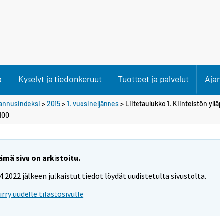
a
Kyselyt ja tiedonkeruut
Tuotteet ja palvelut
Aja
stannusindeksi
>
2015
>
1. vuosineljännes
> Liitetaulukko 1. Kiinteistön yll
100
ämä sivu on arkistoitu.
.4.2022 jälkeen julkaistut tiedot löydät uudistetulta sivustolta.
iirry uudelle tilastosivulle