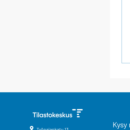
Kysy 
Työpajankatu
13