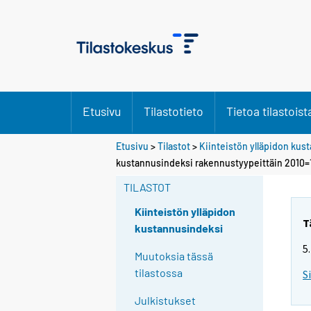
Etusivu
Tilastotieto
Tietoa tilastoist
Etusivu
>
Tilastot
>
Kiinteistön ylläpidon ku
kustannusindeksi rakennustyypeittäin 2010=
TILASTOT
Kiinteistön ylläpidon
T
kustannusindeksi
5
Muutoksia tässä
tilastossa
S
Julkistukset