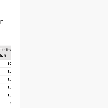
in
Teollisuus-
Omakotitalo
halli
100,0
100,0
111,8
113,6
115,0
116,0
117,2
118,5
118,0
119,0
97,8
97,5