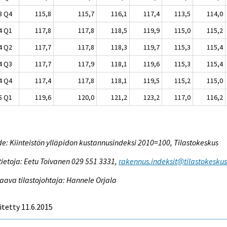
3 Q4
115,8
115,7
116,1
117,4
113,5
114,0
4 Q1
117,8
117,8
118,5
119,9
115,0
115,2
4 Q2
117,7
117,8
118,3
119,7
115,3
115,4
4 Q3
117,7
117,9
118,1
119,6
115,3
115,4
4 Q4
117,4
117,8
118,1
119,5
115,2
115,0
5 Q1
119,6
120,0
121,2
123,2
117,0
116,2
e: Kiinteistön ylläpidon kustannusindeksi 2010=100, Tilastokeskus
tietoja: Eetu Toivanen 029 551 3331,
rakennus.indeksit@tilastokeskus.
aava tilastojohtaja: Hannele Orjala
itetty 11.6.2015