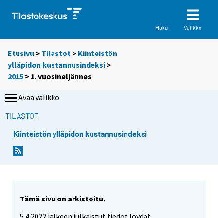
Valikko
Haku
Etusivu
>
Tilastot
>
Kiinteistön
ylläpidon kustannusindeksi
>
2015
>
1. vuosineljännes
Avaa valikko
TILASTOT
Kiinteistön ylläpidon kustannusindeksi
Tämä sivu on arkistoitu.
5.4.2022 jälkeen julkaistut tiedot löydät