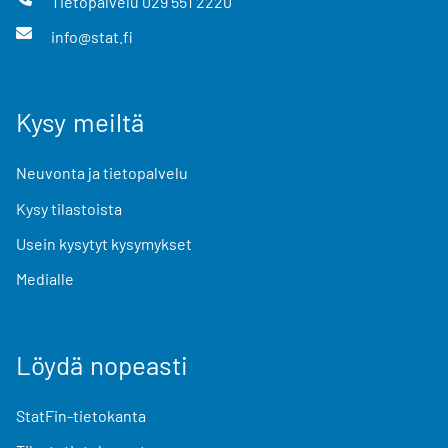
Tietopalvelu
029 551 2220
info@stat.fi
Kysy meiltä
Neuvonta ja tietopalvelu
Kysy tilastoista
Usein kysytyt kysymykset
Medialle
Löydä nopeasti
StatFin-tietokanta