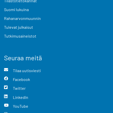
Tilastotietokannat
Suomi lukuina
Rahanarvonmuunnin
Tulevat julkaisut
Tutkimusaineistot
Seuraa meitä
Tilaa uutisviesti
Facebook
Twitter
LinkedIn
YouTube