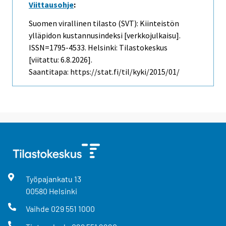
Viittausohje
:
Suomen virallinen tilasto (SVT): Kiinteistön
ylläpidon kustannusindeksi [verkkojulkaisu].
ISSN=1795-4533. Helsinki: Tilastokeskus
[viitattu: 6.8.2026].
Saantitapa: https://stat.fi/til/kyki/2015/01/
Työpajankatu
13
00580
Helsinki
Vaihde
029 551 1000