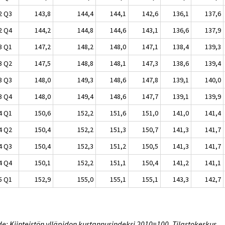
2 Q3
143,8
144,4
144,1
142,6
136,1
137,6
2 Q4
144,2
144,8
144,6
143,1
136,6
137,9
3 Q1
147,2
148,2
148,0
147,1
138,4
139,3
3 Q2
147,5
148,8
148,1
147,3
138,6
139,4
3 Q3
148,0
149,3
148,6
147,8
139,1
140,0
3 Q4
148,0
149,4
148,6
147,7
139,1
139,9
4 Q1
150,6
152,2
151,6
151,0
141,0
141,4
4 Q2
150,4
152,2
151,3
150,7
141,3
141,7
4 Q3
150,4
152,3
151,2
150,5
141,3
141,7
4 Q4
150,1
152,2
151,1
150,4
141,2
141,1
5 Q1
152,9
155,0
155,1
155,1
143,3
142,7
e: Kiinteistön ylläpidon kustannusindeksi 2010=100, Tilastokeskus