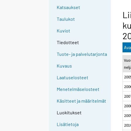
Katsaukset
Li
Taulukot
ku
Kuviot
2
Tiedotteet
Ava
Tuote- ja palvelutarjonta
Vuos
Kuvaus
nel
200
Laatuselosteet
200
Menetelmäselosteet
200
Käsitteet ja määritelmät
200
Luokitukset
200
Lisätietoja
201