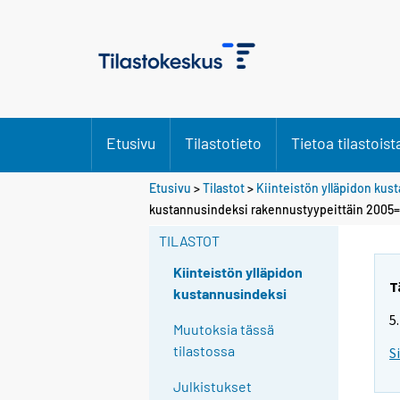
Etusivu
Tilastotieto
Tietoa tilastoist
Etusivu
>
Tilastot
>
Kiinteistön ylläpidon ku
kustannusindeksi rakennustyypeittäin 2005
TILASTOT
Kiinteistön ylläpidon
T
kustannusindeksi
5
Muutoksia tässä
tilastossa
S
Julkistukset