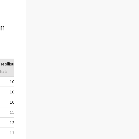
in
Teollisuus-
halli
100,0
105,1
108,7
119,6
120,9
127,5