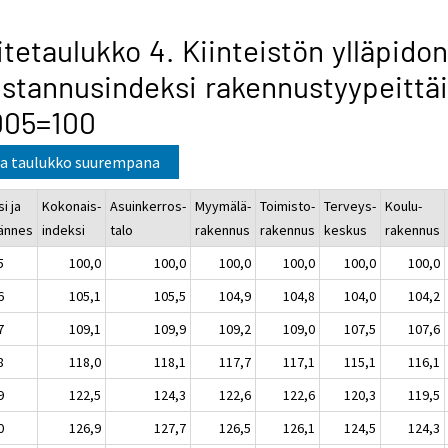
itetaulukko 4. Kiinteistön ylläpidon
stannusindeksi rakennustyypeittä
005=100
a taulukko suurempana
i ja
Kokonais-
Asuinkerros-
Myymälä-
Toimisto-
Terveys-
Koulu-
jännes
indeksi
talo
rakennus
rakennus
keskus
rakennus
5
100,0
100,0
100,0
100,0
100,0
100,0
6
105,1
105,5
104,9
104,8
104,0
104,2
7
109,1
109,9
109,2
109,0
107,5
107,6
8
118,0
118,1
117,7
117,1
115,1
116,1
9
122,5
124,3
122,6
122,6
120,3
119,5
0
126,9
127,7
126,5
126,1
124,5
124,3