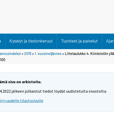
a
Kyselyt ja tiedonkeruut
Tuotteet ja palvelut
Aja
stannusindeksi
>
2015
>
1. vuosineljännes
> Liitetaulukko 4. Kiinteistön yll
=100
ämä sivu on arkistoitu.
.4.2022 jälkeen julkaistut tiedot löydät uudistetulta sivustolta.
iirry uudelle tilastosivulle