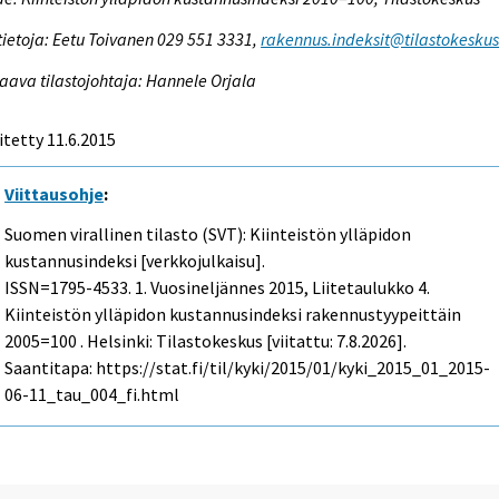
tietoja: Eetu Toivanen 029 551 3331,
rakennus.indeksit@tilastokeskus.
aava tilastojohtaja: Hannele Orjala
itetty 11.6.2015
Viittausohje
:
Suomen virallinen tilasto (SVT): Kiinteistön ylläpidon
kustannusindeksi [verkkojulkaisu].
ISSN=1795-4533.
1. Vuosineljännes
2015, Liitetaulukko 4.
Kiinteistön ylläpidon kustannusindeksi rakennustyypeittäin
2005=100 . Helsinki: Tilastokeskus [viitattu: 7.8.2026].
Saantitapa: https://stat.fi/til/kyki/2015/01/kyki_2015_01_2015-
06-11_tau_004_fi.html