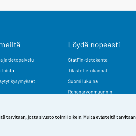
meiltä
Löydä nopeasti
 ja tietopalvelu
StatFin-tietokanta
stoista
Tilastotietokannat
sytyt kysymykset
Suomi lukuina
Rahanarvonmuunnin
Tulevat julkaisut
Tutkimusaineistot
arvitaan, jotta sivusto toimii oikein. Muita evästeitä tarvitaan