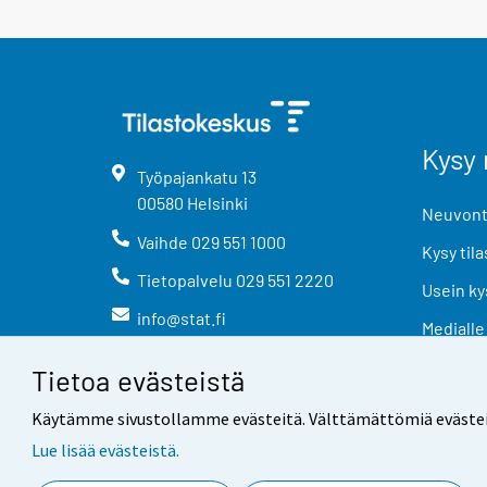
Kysy 
Työpajankatu
13
00580
Helsinki
Neuvonta
Vaihde
029 551 1000
Kysy tila
Tietopalvelu
029 551 2220
Usein ky
info@stat.fi
Medialle
Tietoa evästeistä
Käytämme sivustollamme evästeitä. Välttämättömiä evästeitä t
Lue lisää evästeistä.