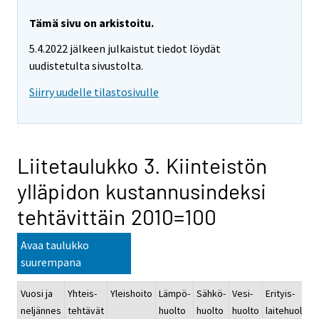
Tämä sivu on arkistoitu.
5.4.2022 jälkeen julkaistut tiedot löydät
uudistetulta sivustolta.
Siirry uudelle tilastosivulle
Liitetaulukko 3. Kiinteistön
ylläpidon kustannusindeksi
tehtävittäin 2010=100
Avaa taulukko
suurempana
Vuosi ja
Yhteis-
Yleishoito
Lämpö-
Sähkö-
Vesi-
Erityis-
neljännes
tehtävät
huolto
huolto
huolto
laitehuolto