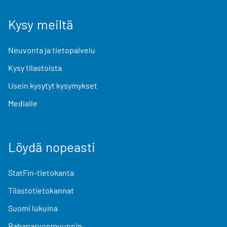
Kysy meiltä
Neuvonta ja tietopalvelu
Kysy tilastoista
Usein kysytyt kysymykset
Medialle
Löydä nopeasti
StatFin-tietokanta
Tilastotietokannat
Suomi lukuina
Rahanarvonmuunnin