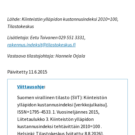
Lähde: Kiinteistön ylläpidon kustannusindeksi 2010=100,
Tilastokeskus
Lisätietoja: Eetu Toivanen 029 551 3331,
rakennus.indeksit@tilastokeskus.fi
Vastaava tilastojohtaja: Hannele Orjala
Päivitetty 11.6.2015
Viittausohje
:
Suomen virallinen tilasto (SVT): Kiinteistön
ylläpidon kustannusindeksi [verkkojulkaisu].
ISSN=1795-4533.
1. Vuosineljännes
2015,
Liitetaulukko 3. Kiinteistön ylläpidon
kustannusindeksi tehtävittäin 2010=100 .
Helsinki: Tilastokeskus [viitattu: 8.8.2026].