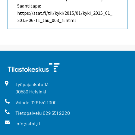
Saantitapa:
https://stat.fi/til/kyki/2015/01/kyki_2015_01_
2015-06-11_tau_003_fi.html
Työpajankatu
13
00580
Helsinki
Vaihde
029 551 1000
Tietopalvelu
029 551 2220
info@stat.fi