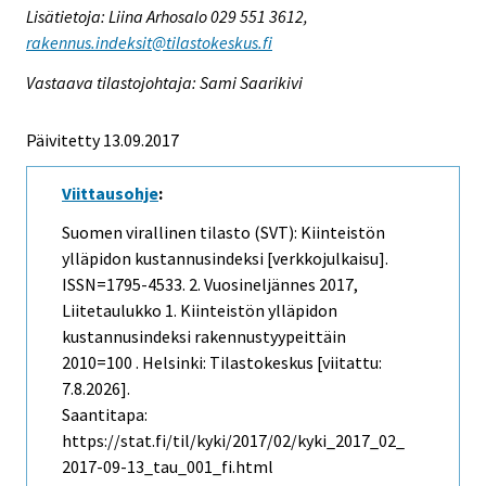
Lisätietoja: Liina Arhosalo 029 551 3612,
rakennus.indeksit@tilastokeskus.fi
Vastaava tilastojohtaja: Sami Saarikivi
Päivitetty 13.09.2017
Viittausohje
:
Suomen virallinen tilasto (SVT): Kiinteistön
ylläpidon kustannusindeksi [verkkojulkaisu].
ISSN=1795-4533.
2. Vuosineljännes
2017,
Liitetaulukko 1. Kiinteistön ylläpidon
kustannusindeksi rakennustyypeittäin
2010=100 . Helsinki: Tilastokeskus [viitattu:
7.8.2026].
Saantitapa:
https://stat.fi/til/kyki/2017/02/kyki_2017_02_
2017-09-13_tau_001_fi.html