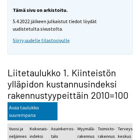
Tämä sivu on arkistoitu.
5.4.2022 jälkeen julkaistut tiedot löydät
uudistetulta sivustolta.
Siirry uudelle tilastosivulle
Liitetaulukko 1. Kiinteistön
ylläpidon kustannusindeksi
rakennustyypeittäin 2010=100
Avaa taulukko
suurempana
Vuosi ja
Kokonais-
Asuinkerros-
Myymälä-
Toimisto-
Terveys-
K
neljännes
indeksi
talo
rakennus
rakennus
keskus
r