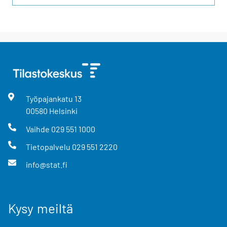
Työpajankatu
13
00580
Helsinki
Vaihde
029 551 1000
Tietopalvelu
029 551 2220
info@stat.fi
Kysy meiltä