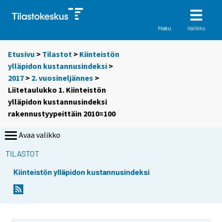
Valikko
Haku
Etusivu
>
Tilastot
>
Kiinteistön
ylläpidon kustannusindeksi
>
2017
>
2. vuosineljännes
>
Liitetaulukko 1. Kiinteistön
ylläpidon kustannusindeksi
rakennustyypeittäin 2010=100
Avaa valikko
TILASTOT
Kiinteistön ylläpidon kustannusindeksi