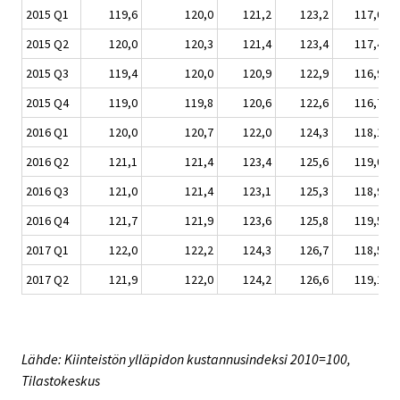
2015 Q1
119,6
120,0
121,2
123,2
117,0
2015 Q2
120,0
120,3
121,4
123,4
117,4
2015 Q3
119,4
120,0
120,9
122,9
116,9
2015 Q4
119,0
119,8
120,6
122,6
116,7
2016 Q1
120,0
120,7
122,0
124,3
118,1
2016 Q2
121,1
121,4
123,4
125,6
119,0
2016 Q3
121,0
121,4
123,1
125,3
118,9
2016 Q4
121,7
121,9
123,6
125,8
119,5
2017 Q1
122,0
122,2
124,3
126,7
118,5
2017 Q2
121,9
122,0
124,2
126,6
119,1
Lähde: Kiinteistön ylläpidon kustannusindeksi 2010=100,
Tilastokeskus