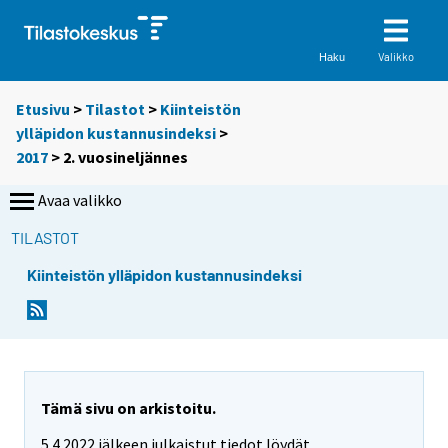
Valikko
Haku
Etusivu
>
Tilastot
>
Kiinteistön
ylläpidon kustannusindeksi
>
2017
>
2. vuosineljännes
Avaa valikko
TILASTOT
Kiinteistön ylläpidon kustannusindeksi
Tämä sivu on arkistoitu.
5.4.2022 jälkeen julkaistut tiedot löydät