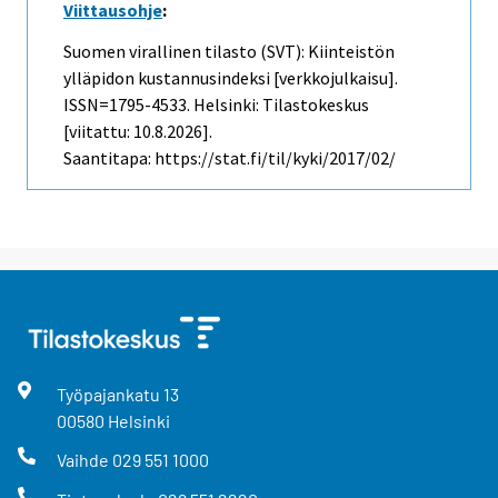
Viittausohje
:
Suomen virallinen tilasto (SVT): Kiinteistön
ylläpidon kustannusindeksi [verkkojulkaisu].
ISSN=1795-4533. Helsinki: Tilastokeskus
[viitattu: 10.8.2026].
Saantitapa: https://stat.fi/til/kyki/2017/02/
Työpajankatu
13
00580
Helsinki
Vaihde
029 551 1000