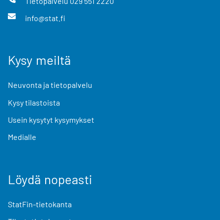
Tietopalvelu
029 551 2220
info@stat.fi
Kysy meiltä
Neuvonta ja tietopalvelu
Kysy tilastoista
Usein kysytyt kysymykset
Medialle
Löydä nopeasti
StatFin-tietokanta