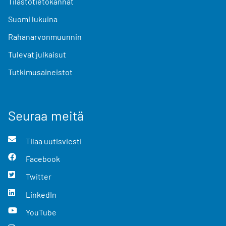
Tilastotietokannat
Suomi lukuina
Rahanarvonmuunnin
Tulevat julkaisut
Tutkimusaineistot
Seuraa meitä
Tilaa uutisviesti
Facebook
Twitter
LinkedIn
YouTube