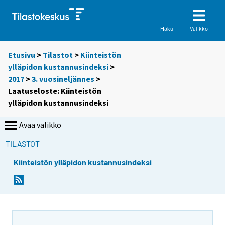
Valikko
Haku
Etusivu
>
Tilastot
>
Kiinteistön
ylläpidon kustannusindeksi
>
2017
>
3. vuosineljännes
>
Laatuseloste: Kiinteistön
ylläpidon kustannusindeksi
Avaa valikko
TILASTOT
Kiinteistön ylläpidon kustannusindeksi