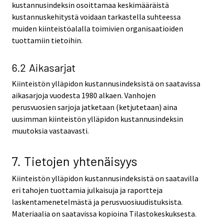
kustannusindeksin osoittamaa keskimääräistä
kustannuskehitystä voidaan tarkastella suhteessa
muiden kiinteistöalalla toimivien organisaatioiden
tuottamiin tietoihin.
6.2 Aikasarjat
Kiinteistön ylläpidon kustannusindeksistä on saatavissa
aikasarjoja vuodesta 1980 alkaen. Vanhojen
perusvuosien sarjoja jatketaan (ketjutetaan) aina
uusimman kiinteistön ylläpidon kustannusindeksin
muutoksia vastaavasti.
7. Tietojen yhtenäisyys
Kiinteistön ylläpidon kustannusindeksistä on saatavilla
eri tahojen tuottamia julkaisuja ja raportteja
laskentamenetelmästä ja perusvuosiuudistuksista.
Materiaalia on saatavissa kopioina Tilastokeskuksesta.