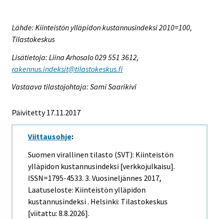
Lähde: Kiinteistön ylläpidon kustannusindeksi 2010=100,
Tilastokeskus
Lisätietoja: Liina Arhosalo 029 551 3612,
rakennus.indeksit@tilastokeskus.fi
Vastaava tilastojohtaja: Sami Saarikivi
Päivitetty 17.11.2017
Viittausohje
:
Suomen virallinen tilasto (SVT): Kiinteistön
ylläpidon kustannusindeksi [verkkojulkaisu].
ISSN=1795-4533.
3. Vuosineljännes
2017,
Laatuseloste: Kiinteistön ylläpidon
kustannusindeksi . Helsinki: Tilastokeskus
[viitattu: 8.8.2026].