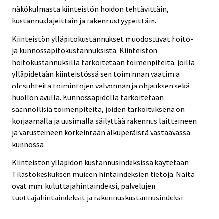
näkökulmasta kiinteistön hoidon tehtävittäin,
kustannuslajeittain ja rakennustyypeittäin.
Kiinteistön ylläpitokustannukset muodostuvat hoito-
ja kunnossapitokustannuksista. Kiinteistön
hoitokustannuksilla tarkoitetaan toimenpiteitä, joilla
ylläpidetään kiinteistössä sen toiminnan vaatimia
olosuhteita toimintojen valvonnan ja ohjauksen sekä
huollon avulla. Kunnossapidolla tarkoitetaan
säännöllisiä toimenpiteitä, joiden tarkoituksena on
korjaamalla ja uusimalla säilyttää rakennus laitteineen
ja varusteineen korkeintaan alkuperäistä vastaavassa
kunnossa.
Kiinteistön ylläpidon kustannusindeksissä käytetään
Tilastokeskuksen muiden hintaindeksien tietoja. Näitä
ovat mm. kuluttajahintaindeksi, palvelujen
tuottajahintaindeksit ja rakennuskustannusindeksi