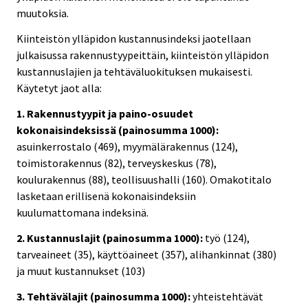
muutoksia.
Kiinteistön ylläpidon kustannusindeksi jaotellaan
julkaisussa rakennustyypeittäin, kiinteistön ylläpidon
kustannuslajien ja tehtäväluokituksen mukaisesti.
Käytetyt jaot alla:
1. Rakennustyypit ja paino-osuudet
kokonaisindeksissä (painosumma 1000):
asuinkerrostalo (469), myymälärakennus (124),
toimistorakennus (82), terveyskeskus (78),
koulurakennus (88), teollisuushalli (160). Omakotitalo
lasketaan erillisenä kokonaisindeksiin
kuulumattomana indeksinä.
2. Kustannuslajit (painosumma 1000):
työ (124),
tarveaineet (35), käyttöaineet (357), alihankinnat (380)
ja muut kustannukset (103)
3. Tehtävälajit (painosumma 1000):
yhteistehtävät