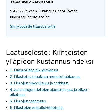
Tämä sivu on arkistoitu.
5.4.2022 jälkeen julkaistut tiedot löydät
uudistetulta sivustolta.
Siirry uudelle tilastosivulle
Laatuseloste: Kiinteistön
ylläpidon kustannusindeksi
1. Tilastotietojen relevanssi
2. Tilastotutkimuksen menetelmäkuvaus
3. Tietojen oikeellisuus ja tarkkuus
4. Julkaistujen tietojen ajantasaisuus ja oikea-
aikaisuus
5. Tietojen saatavuus
6. Tilastojen vertailukelpoisuus