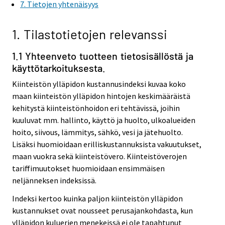
7. Tietojen yhtenäisyys
1. Tilastotietojen relevanssi
1.1 Yhteenveto tuotteen tietosisällöstä ja
käyttötarkoituksesta.
Kiinteistön ylläpidon kustannusindeksi kuvaa koko
maan kiinteistön ylläpidon hintojen keskimääräistä
kehitystä kiinteistönhoidon eri tehtävissä, joihin
kuuluvat mm. hallinto, käyttö ja huolto, ulkoalueiden
hoito, siivous, lämmitys, sähkö, vesi ja jätehuolto.
Lisäksi huomioidaan erilliskustannuksista vakuutukset,
maan vuokra sekä kiinteistövero. Kiinteistöverojen
tariffimuutokset huomioidaan ensimmäisen
neljänneksen indeksissä.
Indeksi kertoo kuinka paljon kiinteistön ylläpidon
kustannukset ovat nousseet perusajankohdasta, kun
ylläpidon kuluerien menekeissä ei ole tapahtunut