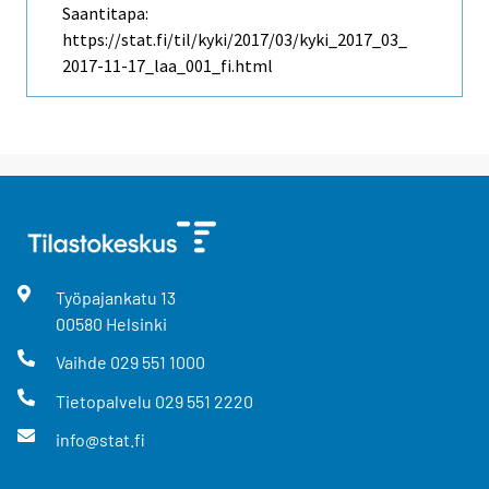
Saantitapa:
https://stat.fi/til/kyki/2017/03/kyki_2017_03_
2017-11-17_laa_001_fi.html
Työpajankatu
13
00580
Helsinki
Vaihde
029 551 1000
Tietopalvelu
029 551 2220
info@stat.fi