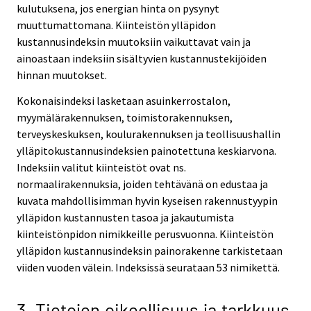
kulutuksena, jos energian hinta on pysynyt
muuttumattomana. Kiinteistön ylläpidon
kustannusindeksin muutoksiin vaikuttavat vain ja
ainoastaan indeksiin sisältyvien kustannustekijöiden
hinnan muutokset.
Kokonaisindeksi lasketaan asuinkerrostalon,
myymälärakennuksen, toimistorakennuksen,
terveyskeskuksen, koulurakennuksen ja teollisuushallin
ylläpitokustannusindeksien painotettuna keskiarvona.
Indeksiin valitut kiinteistöt ovat ns.
normaalirakennuksia, joiden tehtävänä on edustaa ja
kuvata mahdollisimman hyvin kyseisen rakennustyypin
ylläpidon kustannusten tasoa ja jakautumista
kiinteistönpidon nimikkeille perusvuonna. Kiinteistön
ylläpidon kustannusindeksin painorakenne tarkistetaan
viiden vuoden välein. Indeksissä seurataan 53 nimikettä.
3. Tietojen oikeellisuus ja tarkkuus