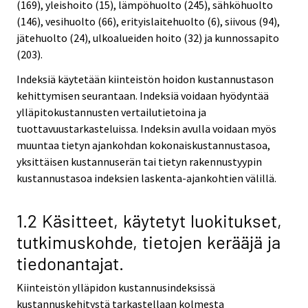
(169), yleishoito (15), lämpöhuolto (245), sähköhuolto
(146), vesihuolto (66), erityislaitehuolto (6), siivous (94),
jätehuolto (24), ulkoalueiden hoito (32) ja kunnossapito
(203).
Indeksiä käytetään kiinteistön hoidon kustannustason
kehittymisen seurantaan. Indeksiä voidaan hyödyntää
ylläpitokustannusten vertailutietoina ja
tuottavuustarkasteluissa. Indeksin avulla voidaan myös
muuntaa tietyn ajankohdan kokonaiskustannustasoa,
yksittäisen kustannuserän tai tietyn rakennustyypin
kustannustasoa indeksien laskenta-ajankohtien välillä.
1.2 Käsitteet, käytetyt luokitukset,
tutkimuskohde, tietojen kerääjä ja
tiedonantajat.
Kiinteistön ylläpidon kustannusindeksissä
kustannuskehitystä tarkastellaan kolmesta