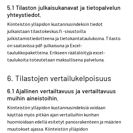
5.1 Tilaston julkaisukanavat ja tietopalvelun
yhteystiedot.
Kiinteistön ylläpidon kustannusindeksin tiedot
julkaistaan tilastokeskus.fi -sivustoilla
julkistamistiedotteena ja tietokantataulukoina. Tilasto
on saatavissa pdf-julkaisuna ja Excel-
taulukkopaketteina. Erikseen räätälöityjä excel-
taulukoita toteutetaan maksullisena palveluna.
6. Tilastojen vertailukelpoisuus
6.1 Ajallinen vertailtavuus ja vertailtavuus
muihin aineistoihin.
Kiinteistön ylläpidon kustannusindeksiä voidaan
käyttää myös pitkän ajan vertailuihin kunhan
huomioidaan edellä esitetyt panosrakenteen ja määrien
muutokset ajassa. Kiinteistön ylläpidon