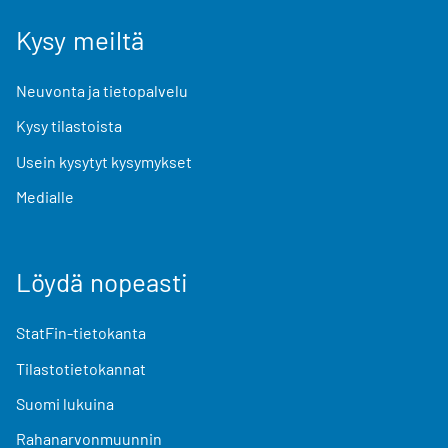
Kysy meiltä
Neuvonta ja tietopalvelu
Kysy tilastoista
Usein kysytyt kysymykset
Medialle
Löydä nopeasti
StatFin-tietokanta
Tilastotietokannat
Suomi lukuina
Rahanarvonmuunnin