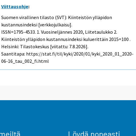
Viittausohje
:
Suomen virallinen tilasto (SVT): Kiinteistön ylläpidon
kustannusindeksi [verkkojulkaisu].
ISSN=1795-4533.
1. Vuosineljännes
2020, Liitetaulukko 2.
Kiinteistön ylläpidon kustannusindeksi kuluerittäin 2015=100 .
Helsinki: Tilastokeskus [viitattu: 7.8.2026].
Saantitapa: https://stat.fi/til/kyki/2020/01/kyki_2020_01_2020-
06-16_tau_002_fi.html
meiltä
Löydä nopeasti