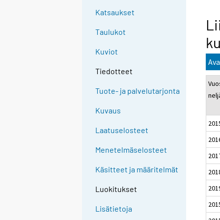
Katsaukset
Li
Taulukot
ku
Kuviot
Ava
Tiedotteet
Vuos
Tuote- ja palvelutarjonta
nel
Kuvaus
201
Laatuselosteet
201
Menetelmäselosteet
201
Käsitteet ja määritelmät
201
201
Luokitukset
201
Lisätietoja