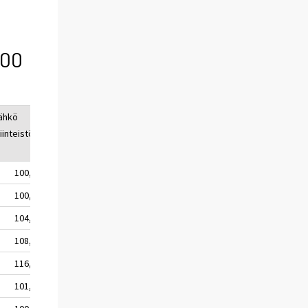
100
ähkö
Jätehuolto
Vahinko-
Korjaukset
iinteistö)
vakuutukset
100,0
100,0
100,0
100,0
100,2
100,7
100,5
100,8
104,6
102,3
100,8
101,9
108,6
104,1
103,1
104,7
116,5
105,8
104,1
107,4
101,8
98,6
100,1
99,8