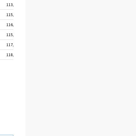
113,2
104,7
104,0
106,0
115,9
105,4
103,9
106,5
116,4
105,4
103,9
107,0
115,9
106,0
104,3
107,8
117,9
106,3
104,3
108,2
118,2
107,3
104,3
108,2