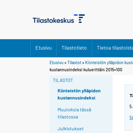
Etusivu
Tilastotieto
Tietoa tilastoist
Etusivu
>
Tilastot
>
Kiinteistön ylläpidon ku
kustannusindeksi kuluerittäin 2015=100
TILASTOT
Kiinteistön ylläpidon
T
kustannusindeksi
5
Muutoksia tässä
tilastossa
S
Julkistukset