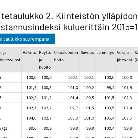
itetaulukko 2. Kiinteistön ylläpidon
stannusindeksi kuluerittäin 2015=
a taulukko suurempana
i ja
Hallinto
Käyttö
Ulkoalueiden
Siivous
Lämmitys
Vesi ja
S
jännesvuosi
ja
hoito
jätevesi
(k
huolto
5
100,0
100,0
100,1
100,1
100,0
100,0
6
101,7
100,8
101,0
100,2
99,4
101,9
7
102,2
101,2
101,4
100,5
101,5
102,3
8
102,7
102,2
102,7
101,5
103,5
102,4
9
104,0
102,7
103,9
101,9
105,4
103,5
5 Q1
99,6
99,9
99,8
99,8
100,4
99,9