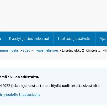
a
Kyselyt ja tiedonkeruut
Tuotteet ja palvelut
Aja
stannusindeksi
>
2020
>
1. vuosineljännes
> Liitetaulukko 2. Kiinteistön yl
ämä sivu on arkistoitu.
.4.2022 jälkeen julkaistut tiedot löydät uudistetulta sivustolta.
iirry uudelle tilastosivulle