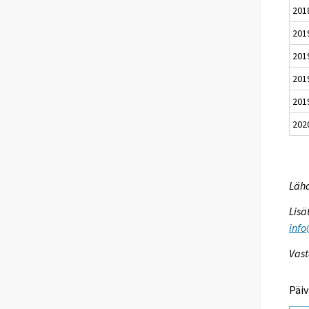
201
201
201
201
201
202
Lähd
Lisä
info
Vast
Päiv