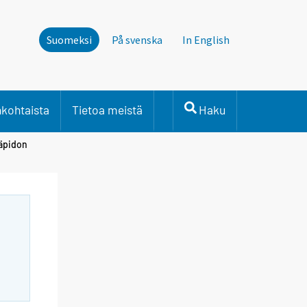
Suomeksi
På svenska
In English
nkohtaista
Tietoa meistä
Haku
läpidon