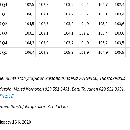
8 Q4
102,5
102,8
103,2
101,4
104,7
102,4
9 Q1
104,1
102,1
103,7
101,7
105,1
103,4
9 Q2
104,5
102,6
103,9
101,9
105,8
103,6
9 Q3
103,1
103,1
104,1
102,2
105,4
103,6
9 Q4
104,3
103,0
103,7
101,9
105,2
103,5
0 Q1
106,4
103,8
105,3
102,9
104,9
105,5
e: Kiinteistön ylläpidon kustannusindeksi 2015=100, Tilastokeskus
tietoja: Martti Korhonen 029 551 3451, Eetu Toivanen 029 551 3331,
@stat.fi
aava tilastojohtaja: Mari Ylä-Jarkko
itetty 16.6. 2020