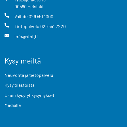
00580
Helsinki
Vaihde
029 551 1000
Tietopalvelu
029 551 2220
info@stat.fi
Kysy meiltä
Neuvonta ja tietopalvelu
Kysy tilastoista
Usein kysytyt kysymykset
Medialle