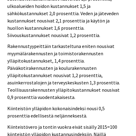
ulkoalueiden hoidon kustannukset 1,5 ja
sähkökustannukset 2,0 prosenttia. Veden ja jäteveden
kustannukset nousivat 2,1 prosenttia ja käytön ja
huollon kustannukset 1,6 prosenttia.
Siivouskustannukset nousivat 1,2 prosenttia.
Rakennustyypeittäin tarkasteltuna eniten nousivat
myymälärakennusten ja toimistorakennusten
ylläpitokustannukset, 1,4 prosenttia.
Päiväkotirakennusten ja koulurakennusten
ylläpitokustannukset nousivat 1,2 prosenttia,
asuinkerrostalojen ja terveyskeskusten 1,3 prosenttia.
Teollisuusrakennusten ylläpitokustannukset nousivat
0,9 prosenttia vuodentakaisesta.
Kiinteistön ylläpidon kokonaisindeksi nousi 0,5
prosenttia edellisestä neljänneksestä.
Kiinteistövero ja tontin vuokra eivät sisälly 2015=100
kiinteistön ylläpidon kustannusindeksiin. Näillä