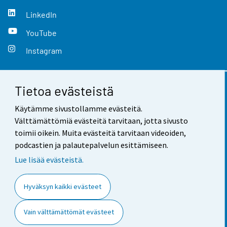
LinkedIn
YouTube
Instagram
Tietoa evästeistä
Yhteystiedot
Käytämme sivustollamme evästeitä.
Palaute
Välttämättömiä evästeitä tarvitaan, jotta sivusto
toimii oikein. Muita evästeitä tarvitaan videoiden,
Käyttöehdot
podcastien ja palautepalvelun esittämiseen.
Tietosuoja
Lue lisää evästeistä.
Saavutettavuus
Hyväksyn kaikki evästeet
Tietoa sivustosta
Vain välttämättömät evästeet
Evästeasetukset