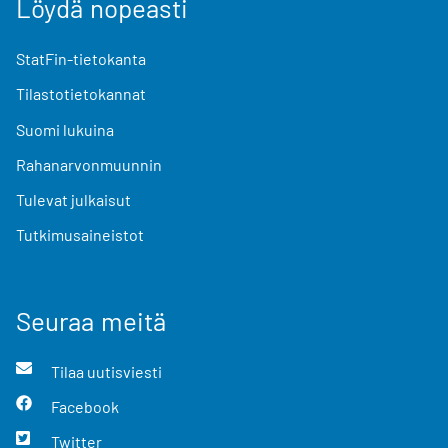
Löydä nopeasti
StatFin-tietokanta
Tilastotietokannat
Suomi lukuina
Rahanarvonmuunnin
Tulevat julkaisut
Tutkimusaineistot
Seuraa meitä
Tilaa uutisviesti
Facebook
Twitter