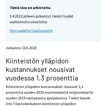
r
r
e
e
Tämä sivu on arkistoitu.
m
m
5.4.2022 jälkeen julkaistut tiedot löydät
o
o
v
v
uudistetulta sivustolta.
i
i
Siirry uudelle tilastosivulle
n
n
g
g
t
t
o
o
Julkaistu: 16.6.2020
a
a
n
n
Kiinteistön ylläpidon
o
o
t
t
kustannukset nousivat
h
h
e
e
vuodessa 1,3 prosenttia
r
r
s
s
Kiinteistön ylläpidon kustannukset nousivat 1,3
e
e
prosenttia vuoden 2020 ensimmäisellä neljänneksellä
r
r
v
v
vuoden 2019 vastaavasta ajanjaksosta. Tiedot käyvät
i
i
ilmi Tilastokeskuksen kiinteistön ylläpidon