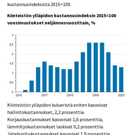
c
c
kustannusindeksistä 2015=100.
e
e
.
.
Kiinteistön ylläpidon kustannusindeksin 2015=100
vuosimuutokset neljännesvuosittain, %
Kiinteistön ylläpidon kulueristä eniten kasvoivat
hallintokustannukset, 2,2 prosenttia.
Korjauskustannukset kasvoivat 1,6 prosenttia,
lämmityskustannukset laskivat 0,2 prosenttia.
Jätehuoltokustannukset kasvoivat 1,9 prosenttia,