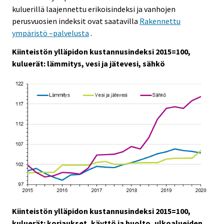
kuluerillä laajennettu erikoisindeksi ja vanhojen
perusvuosien indeksit ovat saatavilla
Rakennettu
ympäristö –palvelusta
.
Kiinteistön ylläpidon kustannusindeksi 2015=100,
kuluerät: lämmitys, vesi ja jätevesi, sähkö
Kiinteistön ylläpidon kustannusindeksi 2015=100,
kuluerät: korjaukset, käyttö ja huolto, ulkoalueiden