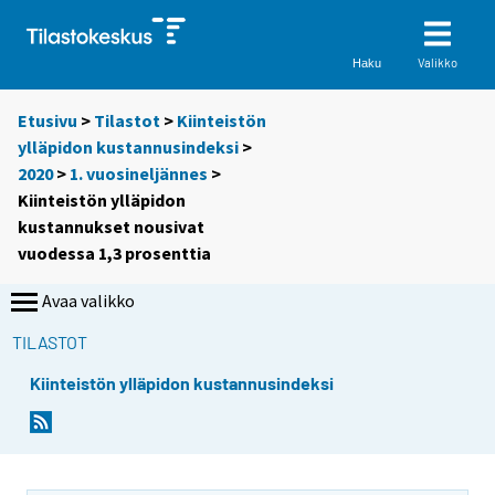
Valikko
Haku
Etusivu
>
Tilastot
>
Kiinteistön
ylläpidon kustannusindeksi
>
2020
>
1. vuosineljännes
>
Kiinteistön ylläpidon
kustannukset nousivat
vuodessa 1,3 prosenttia
Avaa valikko
TILASTOT
Kiinteistön ylläpidon kustannusindeksi
Y
Y
o
o
u
u
a
a