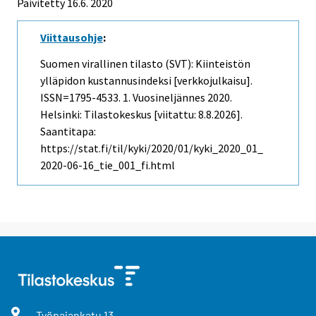
Päivitetty 16.6. 2020
Viittausohje
:
Suomen virallinen tilasto (SVT): Kiinteistön
ylläpidon kustannusindeksi [verkkojulkaisu].
ISSN=1795-4533.
1. Vuosineljännes
2020.
Helsinki: Tilastokeskus [viitattu: 8.8.2026].
Saantitapa:
https://stat.fi/til/kyki/2020/01/kyki_2020_01_
2020-06-16_tie_001_fi.html
Työpajankatu
13