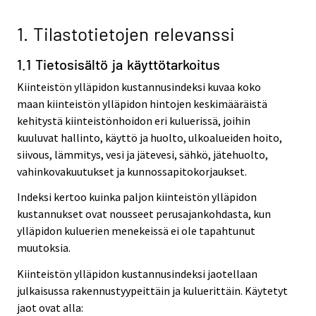
1. Tilastotietojen relevanssi
1.1 Tietosisältö ja käyttötarkoitus
Kiinteistön ylläpidon kustannusindeksi kuvaa koko
maan kiinteistön ylläpidon hintojen keskimääräistä
kehitystä kiinteistönhoidon eri kuluerissä, joihin
kuuluvat hallinto, käyttö ja huolto, ulkoalueiden hoito,
siivous, lämmitys, vesi ja jätevesi, sähkö, jätehuolto,
vahinkovakuutukset ja kunnossapitokorjaukset.
Indeksi kertoo kuinka paljon kiinteistön ylläpidon
kustannukset ovat nousseet perusajankohdasta, kun
ylläpidon kuluerien menekeissä ei ole tapahtunut
muutoksia.
Kiinteistön ylläpidon kustannusindeksi jaotellaan
julkaisussa rakennustyypeittäin ja kuluerittäin. Käytetyt
jaot ovat alla: