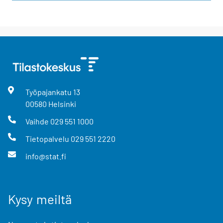
Työpajankatu
13
00580
Helsinki
Vaihde
029 551 1000
Tietopalvelu
029 551 2220
info@stat.fi
Kysy meiltä