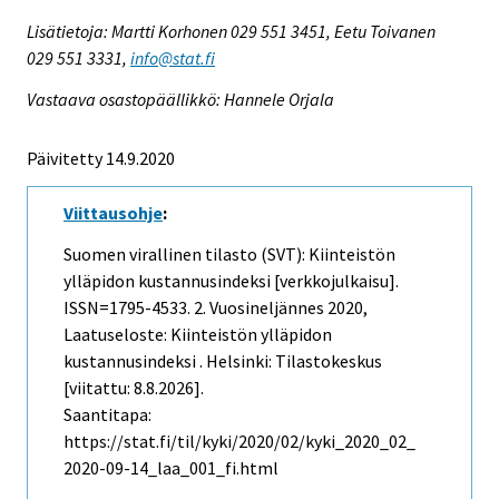
Lisätietoja: Martti Korhonen 029 551 3451, Eetu Toivanen
029 551 3331,
info@stat.fi
Vastaava osastopäällikkö: Hannele Orjala
Päivitetty 14.9.2020
Viittausohje
:
Suomen virallinen tilasto (SVT): Kiinteistön
ylläpidon kustannusindeksi [verkkojulkaisu].
ISSN=1795-4533.
2. Vuosineljännes
2020,
Laatuseloste: Kiinteistön ylläpidon
kustannusindeksi . Helsinki: Tilastokeskus
[viitattu: 8.8.2026].
Saantitapa:
https://stat.fi/til/kyki/2020/02/kyki_2020_02_
2020-09-14_laa_001_fi.html