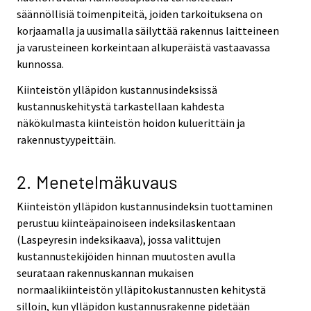
säännöllisiä toimenpiteitä, joiden tarkoituksena on
korjaamalla ja uusimalla säilyttää rakennus laitteineen
ja varusteineen korkeintaan alkuperäistä vastaavassa
kunnossa.
Kiinteistön ylläpidon kustannusindeksissä
kustannuskehitystä tarkastellaan kahdesta
näkökulmasta kiinteistön hoidon kuluerittäin ja
rakennustyypeittäin.
2. Menetelmäkuvaus
Kiinteistön ylläpidon kustannusindeksin tuottaminen
perustuu kiinteäpainoiseen indeksilaskentaan
(Laspeyresin indeksikaava), jossa valittujen
kustannustekijöiden hinnan muutosten avulla
seurataan rakennuskannan mukaisen
normaalikiinteistön ylläpitokustannusten kehitystä
silloin, kun ylläpidon kustannusrakenne pidetään