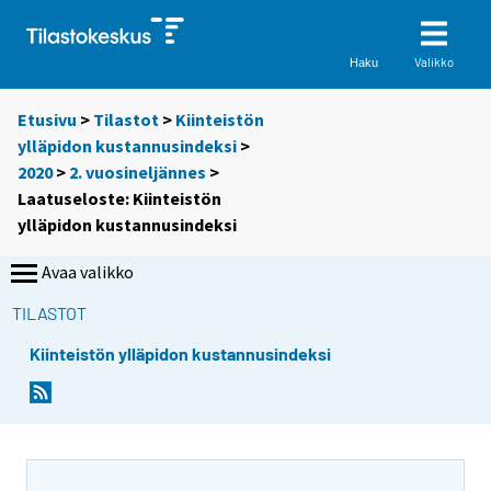
Valikko
Haku
Etusivu
>
Tilastot
>
Kiinteistön
ylläpidon kustannusindeksi
>
2020
>
2. vuosineljännes
>
Laatuseloste: Kiinteistön
ylläpidon kustannusindeksi
Avaa valikko
TILASTOT
Kiinteistön ylläpidon kustannusindeksi