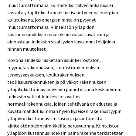
muuttumattomana. Esimerkiksi talven ankaruus ei
kasvata ylläpitokustannuksia lisääntyneenä energian
kulutuksena, jos energian hinta on pysynyt
muuttumattomana. Kiinteistön ylläpidon
kustannusindeksin muutoksiin vaikuttavat vain ja
ainoastaan indeksiin sisältyvien kustannustekijöiden
hinnan muutokset.
Kokonaisindeksi lasketaan asuinkerrostalon,
myymälärakennuksen, toimistorakennuksen,
terveyskeskuksen, koulurakennuksen,
teollisuusrakennuksen ja päiväkotirakennuksen
ylläpitokustannusindeksien painotettuna keskiarvona.
Indeksiin valitut kiinteistöt ovat ns.
normaalirakennuksia, joiden tehtävänä on edustaa ja
kuvata mahdollisimman hyvin kyseisen rakennustyypin
ylläpidon kustannusten tasoa ja jakautumista
kiinteistönpidon nimikkeille perusvuonna. Kiinteistön
ylläpidon kustannusindeksin painorakenne tarkistetaan