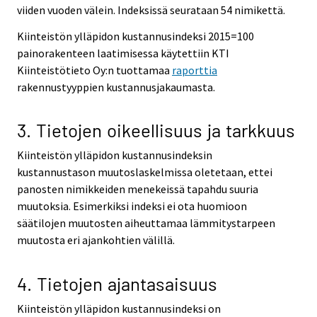
viiden vuoden välein. Indeksissä seurataan 54 nimikettä.
Kiinteistön ylläpidon kustannusindeksi 2015=100
painorakenteen laatimisessa käytettiin KTI
Kiinteistötieto Oy:n tuottamaa
raporttia
rakennustyyppien kustannusjakaumasta.
3. Tietojen oikeellisuus ja tarkkuus
Kiinteistön ylläpidon kustannusindeksin
kustannustason muutoslaskelmissa oletetaan, ettei
panosten nimikkeiden menekeissä tapahdu suuria
muutoksia. Esimerkiksi indeksi ei ota huomioon
säätilojen muutosten aiheuttamaa lämmitystarpeen
muutosta eri ajankohtien välillä.
4. Tietojen ajantasaisuus
Kiinteistön ylläpidon kustannusindeksi on