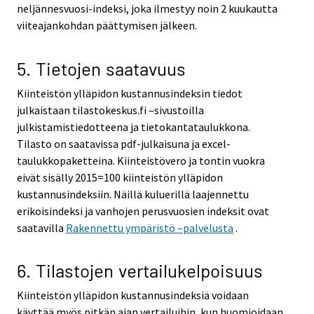
neljännesvuosi-indeksi, joka ilmestyy noin 2 kuukautta
viiteajankohdan päättymisen jälkeen.
5. Tietojen saatavuus
Kiinteistön ylläpidon kustannusindeksin tiedot
julkaistaan tilastokeskus.fi –sivustoilla
julkistamistiedotteena ja tietokantataulukkona.
Tilasto on saatavissa pdf-julkaisuna ja excel-
taulukkopaketteina. Kiinteistövero ja tontin vuokra
eivät sisälly 2015=100 kiinteistön ylläpidon
kustannusindeksiin. Näillä kuluerillä laajennettu
erikoisindeksi ja vanhojen perusvuosien indeksit ovat
saatavilla
Rakennettu ympäristö –palvelusta
.
6. Tilastojen vertailukelpoisuus
Kiinteistön ylläpidon kustannusindeksiä voidaan
käyttää myös pitkän ajan vertailuihin, kun huomioidaan