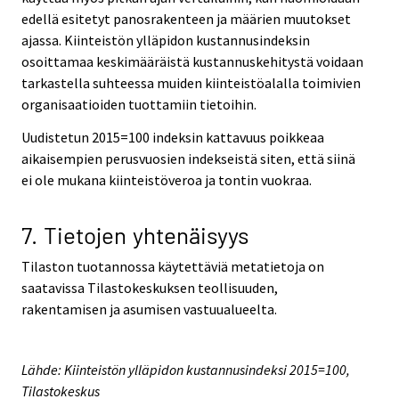
edellä esitetyt panosrakenteen ja määrien muutokset
ajassa. Kiinteistön ylläpidon kustannusindeksin
osoittamaa keskimääräistä kustannuskehitystä voidaan
tarkastella suhteessa muiden kiinteistöalalla toimivien
organisaatioiden tuottamiin tietoihin.
Uudistetun 2015=100 indeksin kattavuus poikkeaa
aikaisempien perusvuosien indekseistä siten, että siinä
ei ole mukana kiinteistöveroa ja tontin vuokraa.
7. Tietojen yhtenäisyys
Tilaston tuotannossa käytettäviä metatietoja on
saatavissa Tilastokeskuksen teollisuuden,
rakentamisen ja asumisen vastuualueelta.
Lähde: Kiinteistön ylläpidon kustannusindeksi 2015=100,
Tilastokeskus