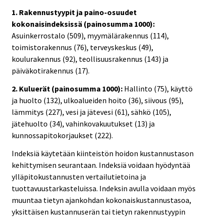
1. Rakennustyypit ja paino-osuudet
kokonaisindeksissä (painosumma 1000):
Asuinkerrostalo (509), myymälärakennus (114),
toimistorakennus (76), terveyskeskus (49),
koulurakennus (92), teollisuusrakennus (143) ja
päiväkotirakennus (17).
2. Kuluerät (painosumma 1000):
Hallinto (75), käyttö
ja huolto (132), ulkoalueiden hoito (36), siivous (95),
lämmitys (227), vesi ja jätevesi (61), sähkö (105),
jätehuolto (34), vahinkovakuutukset (13) ja
kunnossapitokorjaukset (222).
Indeksiä käytetään kiinteistön hoidon kustannustason
kehittymisen seurantaan. Indeksiä voidaan hyödyntää
ylläpitokustannusten vertailutietoina ja
tuottavuustarkasteluissa. Indeksin avulla voidaan myös
muuntaa tietyn ajankohdan kokonaiskustannustasoa,
yksittäisen kustannuserän tai tietyn rakennustyypin