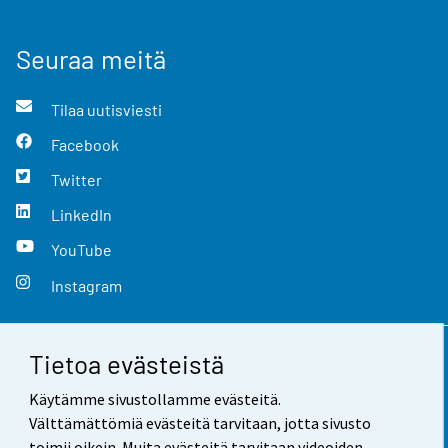
Seuraa meitä
Tilaa uutisviesti
Facebook
Twitter
LinkedIn
YouTube
Instagram
Tietoa evästeistä
Yhteystiedot
Käytämme sivustollamme evästeitä.
Palaute
Välttämättömiä evästeitä tarvitaan, jotta sivusto
toimii oikein. Muita evästeitä tarvitaan videoiden,