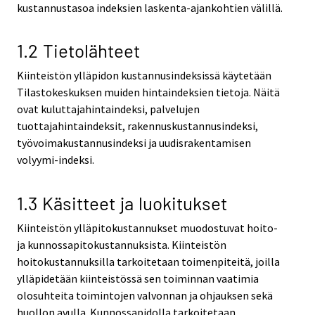
kustannustasoa indeksien laskenta-ajankohtien välillä.
1.2 Tietolähteet
Kiinteistön ylläpidon kustannusindeksissä käytetään
Tilastokeskuksen muiden hintaindeksien tietoja. Näitä
ovat kuluttajahintaindeksi, palvelujen
tuottajahintaindeksit, rakennuskustannusindeksi,
työvoimakustannusindeksi ja uudisrakentamisen
volyymi-indeksi.
1.3 Käsitteet ja luokitukset
Kiinteistön ylläpitokustannukset muodostuvat hoito-
ja kunnossapitokustannuksista. Kiinteistön
hoitokustannuksilla tarkoitetaan toimenpiteitä, joilla
ylläpidetään kiinteistössä sen toiminnan vaatimia
olosuhteita toimintojen valvonnan ja ohjauksen sekä
huollon avulla. Kunnossapidolla tarkoitetaan