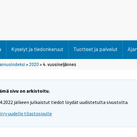
a
Kyselyt ja tiedonkeruut
Tuotteet ja palvelut
Aja
stannusindeksi
>
2020
>
4. vuosineljännes
ämä sivu on arkistoitu.
.4.2022 jälkeen julkaistut tiedot löydät uudistetulta sivustolta.
iirry uudelle tilastosivulle