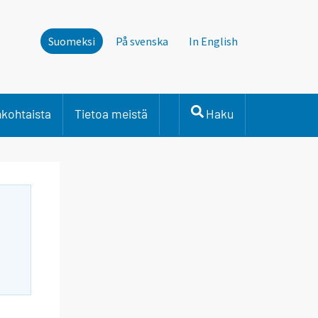
Suomeksi
På svenska
In English
nkohtaista
Tietoa meistä
Haku