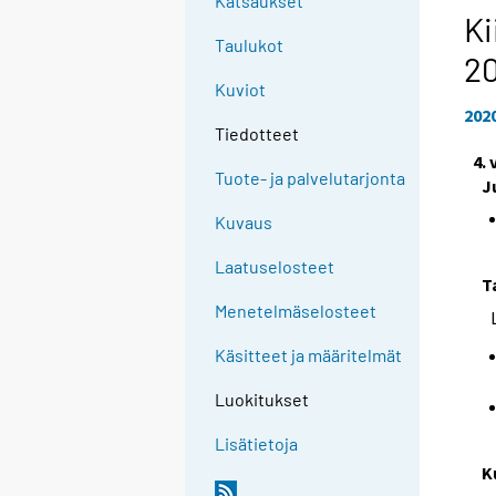
Katsaukset
Ki
Taulukot
2
Kuviot
202
Tiedotteet
4.
Tuote- ja palvelutarjonta
J
Kuvaus
Laatuselosteet
T
Menetelmäselosteet
Käsitteet ja määritelmät
Luokitukset
Lisätietoja
K