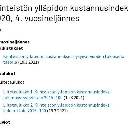
inteistön ylläpidon kustannusindek
020,
4. vuosineljännes
0
 vuosineljännes
ulkistukset
Kiinteistön ylläpidon kustannukset pysyivät vuoden takaisella
tasolla
(19.3.2021)
aulukot
Liitetaulukot
Liitetaulukko 1. Kiinteistön ylläpidon kustannusindeksi
rakennustyypeittäin 2015=100
(19.3.2021)
Liitetaulukko 2. Kiinteistön ylläpidon kustannusindeksi
kuluerittäin 2015=100
(19.3.2021)
uviot