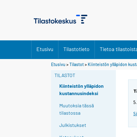
Etusivu
Tilastotieto
Tietoa tilastoist
Etusivu
>
Tilastot
>
Kiinteistön ylläpidon ku
TILASTOT
Kiinteistön ylläpidon
T
kustannusindeksi
5
Muutoksia tässä
tilastossa
S
Julkistukset