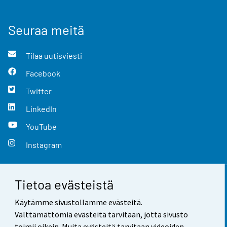
Seuraa meitä
Tilaa uutisviesti
Facebook
Twitter
LinkedIn
YouTube
Instagram
Tietoa evästeistä
Yhteystiedot
Käytämme sivustollamme evästeitä.
Palaute
Välttämättömiä evästeitä tarvitaan, jotta sivusto
toimii oikein. Muita evästeitä tarvitaan videoiden,