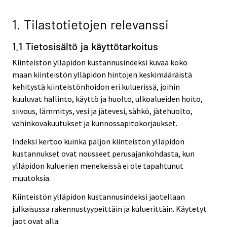
1. Tilastotietojen relevanssi
1.1 Tietosisältö ja käyttötarkoitus
Kiinteistön ylläpidon kustannusindeksi kuvaa koko
maan kiinteistön ylläpidon hintojen keskimääräistä
kehitystä kiinteistönhoidon eri kuluerissä, joihin
kuuluvat hallinto, käyttö ja huolto, ulkoalueiden hoito,
siivous, lämmitys, vesi ja jätevesi, sähkö, jätehuolto,
vahinkovakuutukset ja kunnossapitokorjaukset.
Indeksi kertoo kuinka paljon kiinteistön ylläpidon
kustannukset ovat nousseet perusajankohdasta, kun
ylläpidon kuluerien menekeissä ei ole tapahtunut
muutoksia.
Kiinteistön ylläpidon kustannusindeksi jaotellaan
julkaisussa rakennustyypeittäin ja kuluerittäin. Käytetyt
jaot ovat alla: