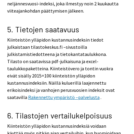
neljännesvuosi-indeksi, joka ilmestyy noin 2 kuukautta
viiteajankohdan päättymisen jälkeen.
5. Tietojen saatavuus
Kiinteistön ylläpidon kustannusindeksin tiedot
julkaistaan tilastokeskus.fi –sivustoilla
julkistamistiedotteena ja tietokantataulukkona.
Tilasto on saatavissa pdf-julkaisuna ja excel-
taulukkopaketteina. Kiinteistövero ja tontin vuokra
eivät sisälly 2015=100 kiinteistön ylläpidon
kustannusindeksiin. Näillä kuluerillä laajennettu
erikoisindeksi ja vanhojen perusvuosien indeksit ovat
saatavilla
Rakennettu ympäristö –palvelusta
.
6. Tilastojen vertailukelpoisuus
Kiinteistön ylläpidon kustannusindeksiä voidaan
käyttää myös pitkän ajan vertailuihin, kun huomioidaan