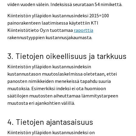
viiden vuoden välein. Indeksissä seurataan 54 nimikettä.
Kiinteistön ylläpidon kustannusindeksi 2015=100
painorakenteen laatimisessa käytettiin KTI
Kiinteistötieto Oy:n tuottamaa
raporttia
rakennustyyppien kustannusjakaumasta.
3. Tietojen oikeellisuus ja tarkkuus
Kiinteistön ylläpidon kustannusindeksin
kustannustason muutoslaskelmissa oletetaan, ettei
panosten nimikkeiden menekeissä tapahdu suuria
muutoksia. Esimerkiksi indeksi ei ota huomioon
säätilojen muutosten aiheuttamaa lämmitystarpeen
muutosta eri ajankohtien välillä.
4. Tietojen ajantasaisuus
Kiinteistön ylläpidon kustannusindeksi on