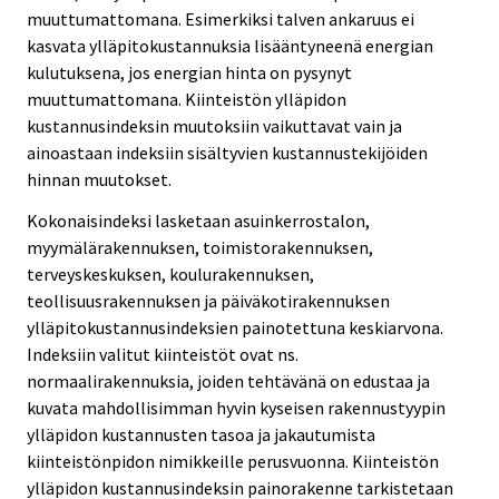
muuttumattomana. Esimerkiksi talven ankaruus ei
kasvata ylläpitokustannuksia lisääntyneenä energian
kulutuksena, jos energian hinta on pysynyt
muuttumattomana. Kiinteistön ylläpidon
kustannusindeksin muutoksiin vaikuttavat vain ja
ainoastaan indeksiin sisältyvien kustannustekijöiden
hinnan muutokset.
Kokonaisindeksi lasketaan asuinkerrostalon,
myymälärakennuksen, toimistorakennuksen,
terveyskeskuksen, koulurakennuksen,
teollisuusrakennuksen ja päiväkotirakennuksen
ylläpitokustannusindeksien painotettuna keskiarvona.
Indeksiin valitut kiinteistöt ovat ns.
normaalirakennuksia, joiden tehtävänä on edustaa ja
kuvata mahdollisimman hyvin kyseisen rakennustyypin
ylläpidon kustannusten tasoa ja jakautumista
kiinteistönpidon nimikkeille perusvuonna. Kiinteistön
ylläpidon kustannusindeksin painorakenne tarkistetaan