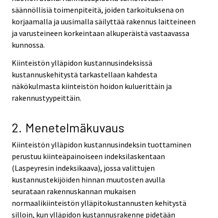
säännöllisiä toimenpiteitä, joiden tarkoituksena on
korjaamalla ja uusimalla säilyttää rakennus laitteineen
ja varusteineen korkeintaan alkuperäistä vastaavassa
kunnossa.
Kiinteistön ylläpidon kustannusindeksissä
kustannuskehitystä tarkastellaan kahdesta
näkökulmasta kiinteistön hoidon kuluerittäin ja
rakennustyypeittäin.
2. Menetelmäkuvaus
Kiinteistön ylläpidon kustannusindeksin tuottaminen
perustuu kiinteäpainoiseen indeksilaskentaan
(Laspeyresin indeksikaava), jossa valittujen
kustannustekijöiden hinnan muutosten avulla
seurataan rakennuskannan mukaisen
normaalikiinteistön ylläpitokustannusten kehitystä
silloin, kun ylläpidon kustannusrakenne pidetään