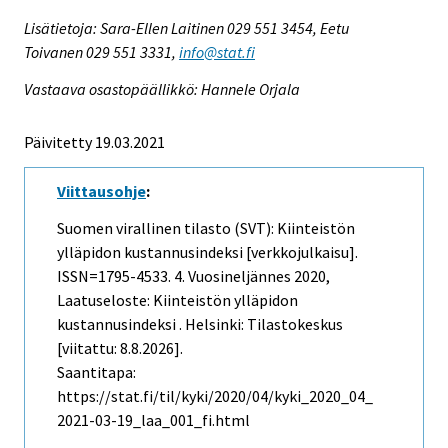
Lisätietoja: Sara-Ellen Laitinen 029 551 3454, Eetu
Toivanen 029 551 3331,
info@stat.fi
Vastaava osastopäällikkö: Hannele Orjala
Päivitetty 19.03.2021
Viittausohje
:
Suomen virallinen tilasto (SVT): Kiinteistön
ylläpidon kustannusindeksi [verkkojulkaisu].
ISSN=1795-4533.
4. Vuosineljännes
2020,
Laatuseloste: Kiinteistön ylläpidon
kustannusindeksi . Helsinki: Tilastokeskus
[viitattu: 8.8.2026].
Saantitapa:
https://stat.fi/til/kyki/2020/04/kyki_2020_04_
2021-03-19_laa_001_fi.html