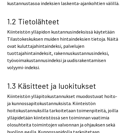
kustannustasoa indeksien laskenta-ajankohtien välillä.
1.2 Tietolähteet
Kiinteistön ylläpidon kustannusindeksissä käytetään
Tilastokeskuksen muiden hintaindeksien tietoja. Näitä
ovat kuluttajahintaindeksi, palvelujen
tuottajahintaindeksit, rakennuskustannusindeksi,
työvoimakustannusindeksi ja uudisrakentamisen
volyymi-indeksi.
1.3 Käsitteet ja luokitukset
Kiinteistön ylläpitokustannukset muodostuvat hoito-
ja kunnossapitokustannuksista. Kiinteistön
hoitokustannuksilla tarkoitetaan toimenpiteitä, joilla
ylläpidetään kiinteistössä sen toiminnan vaatimia
olosuhteita toimintojen valvonnan ja ohjauksen sekä
huollon avulla. Kunnossapidolla tarkoitetaan