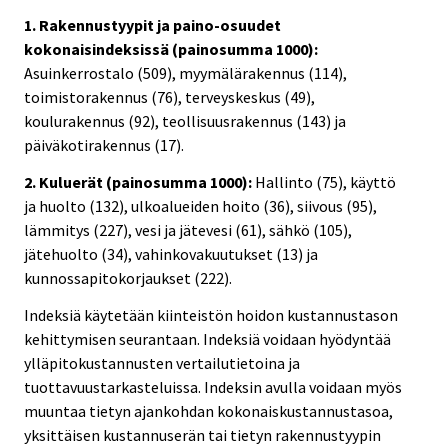
1. Rakennustyypit ja paino-osuudet
kokonaisindeksissä (painosumma 1000):
Asuinkerrostalo (509), myymälärakennus (114),
toimistorakennus (76), terveyskeskus (49),
koulurakennus (92), teollisuusrakennus (143) ja
päiväkotirakennus (17).
2. Kuluerät (painosumma 1000):
Hallinto (75), käyttö
ja huolto (132), ulkoalueiden hoito (36), siivous (95),
lämmitys (227), vesi ja jätevesi (61), sähkö (105),
jätehuolto (34), vahinkovakuutukset (13) ja
kunnossapitokorjaukset (222).
Indeksiä käytetään kiinteistön hoidon kustannustason
kehittymisen seurantaan. Indeksiä voidaan hyödyntää
ylläpitokustannusten vertailutietoina ja
tuottavuustarkasteluissa. Indeksin avulla voidaan myös
muuntaa tietyn ajankohdan kokonaiskustannustasoa,
yksittäisen kustannuserän tai tietyn rakennustyypin