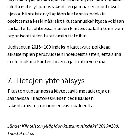
edellä esitetyt panosrakenteen ja määrien muutokset
ajassa. Kiinteistön ylläpidon kustannusindeksin
osoittamaa keskimääräistä kustannuskehitystä voidaan
tarkastella suhteessa muiden kiinteistöalalla toimivien
organisaatioiden tuottamiin tietoihin.
Uudistetun 2015=100 indeksin kattavuus poikkeaa
aikaisempien perusvuosien indekseistä siten, että siinä
ei ole mukana kiinteistöveroa ja tontin vuokraa.
7. Tietojen yhtenäisyys
Tilaston tuotannossa käytettäviä metatietoja on
saatavissa Tilastokeskuksen teollisuuden,
rakentamisen ja asumisen vastuualueelta.
Lähde: Kiinteistön ylläpidon kustannusindeksi 2015=100,
Tilastokeskus