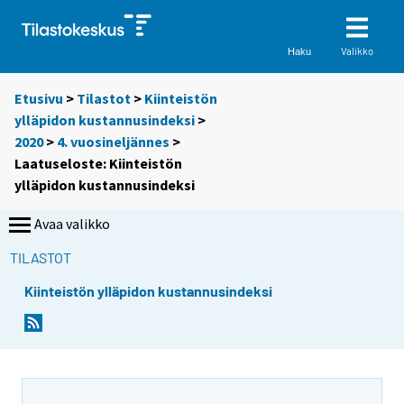
Valikko
Haku
Etusivu
>
Tilastot
>
Kiinteistön
ylläpidon kustannusindeksi
>
2020
>
4. vuosineljännes
>
Laatuseloste: Kiinteistön
ylläpidon kustannusindeksi
Avaa valikko
TILASTOT
Kiinteistön ylläpidon kustannusindeksi