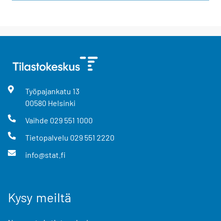
Työpajankatu
13
00580
Helsinki
Vaihde
029 551 1000
Tietopalvelu
029 551 2220
info@stat.fi
Kysy meiltä