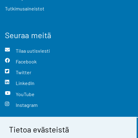
Tutkimusaineistot
Seuraa meitä
Tilaa uutisviesti
Facebook
Twitter
LinkedIn
YouTube
Instagram
Tietoa evästeistä
Yhteystiedot