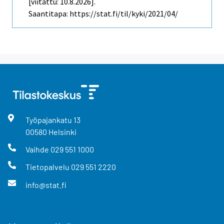
[viitattu: 10.8.2026].
Saantitapa: https://stat.fi/til/kyki/2021/04/
Työpajankatu
13
00580
Helsinki
Vaihde
029 551 1000
Tietopalvelu
029 551 2220
info@stat.fi