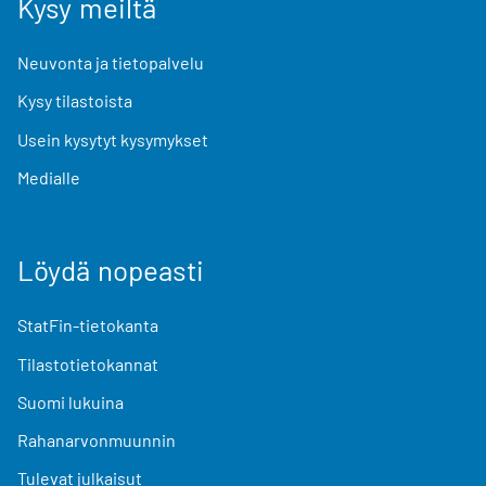
Kysy meiltä
Neuvonta ja tietopalvelu
Kysy tilastoista
Usein kysytyt kysymykset
Medialle
Löydä nopeasti
StatFin-tietokanta
Tilastotietokannat
Suomi lukuina
Rahanarvonmuunnin
Tulevat julkaisut