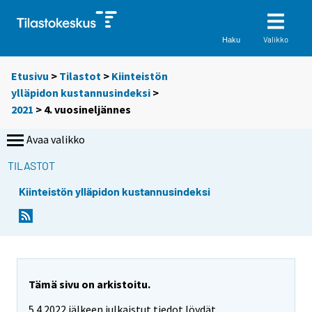
Valikko
Haku
Etusivu
>
Tilastot
>
Kiinteistön
ylläpidon kustannusindeksi
>
2021
>
4. vuosineljännes
Avaa valikko
TILASTOT
Kiinteistön ylläpidon kustannusindeksi
Tämä sivu on arkistoitu.
5.4.2022 jälkeen julkaistut tiedot löydät