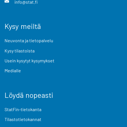
info@stat.fi
Kysy meiltä
Neuvonta ja tietopalvelu
Kysy tilastoista
Usein kysytyt kysymykset
Medialle
Löydä nopeasti
StatFin-tietokanta
Tilastotietokannat