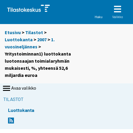
Valikko
Haku
Etusivu
>
Tilastot
>
Luottokanta
>
2007
>
1.
vuosineljännes
>
Yritystoiminnan1) luottokanta
luotonsaajan toimialaryhmän
mukaisesti, %, yhteensä 52,6
miljardia euroa
Avaa valikko
TILASTOT
Luottokanta