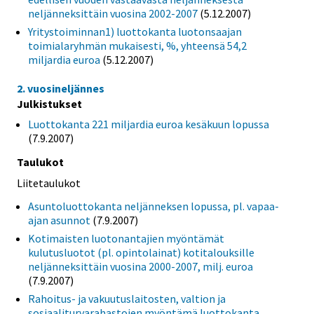
neljänneksittäin vuosina 2002-2007
(5.12.2007)
Yritystoiminnan1) luottokanta luotonsaajan
toimialaryhmän mukaisesti, %, yhteensä 54,2
miljardia euroa
(5.12.2007)
2. vuosineljännes
Julkistukset
Luottokanta 221 miljardia euroa kesäkuun lopussa
(7.9.2007)
Taulukot
Liitetaulukot
Asuntoluottokanta neljänneksen lopussa, pl. vapaa-
ajan asunnot
(7.9.2007)
Kotimaisten luotonantajien myöntämät
kulutusluotot (pl. opintolainat) kotitalouksille
neljänneksittäin vuosina 2000-2007, milj. euroa
(7.9.2007)
Rahoitus- ja vakuutuslaitosten, valtion ja
sosiaaliturvarahastojen myöntämä luottokanta