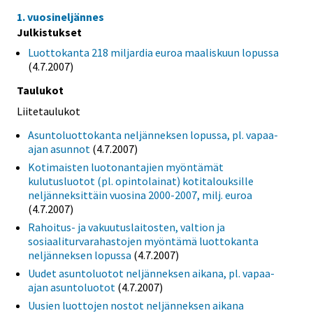
1. vuosineljännes
Julkistukset
Luottokanta 218 miljardia euroa maaliskuun lopussa
(4.7.2007)
Taulukot
Liitetaulukot
Asuntoluottokanta neljänneksen lopussa, pl. vapaa-
ajan asunnot
(4.7.2007)
Kotimaisten luotonantajien myöntämät
kulutusluotot (pl. opintolainat) kotitalouksille
neljänneksittäin vuosina 2000-2007, milj. euroa
(4.7.2007)
Rahoitus- ja vakuutuslaitosten, valtion ja
sosiaaliturvarahastojen myöntämä luottokanta
neljänneksen lopussa
(4.7.2007)
Uudet asuntoluotot neljänneksen aikana, pl. vapaa-
ajan asuntoluotot
(4.7.2007)
Uusien luottojen nostot neljänneksen aikana