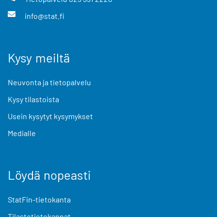
info@stat.fi
Kysy meiltä
Neuvonta ja tietopalvelu
Kysy tilastoista
Usein kysytyt kysymykset
Medialle
Löydä nopeasti
StatFin-tietokanta
Tilastotietokannat