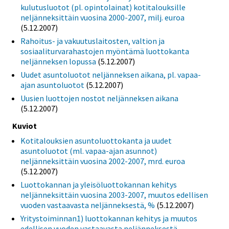
kulutusluotot (pl. opintolainat) kotitalouksille
neljänneksittäin vuosina 2000-2007, milj. euroa
(5.12.2007)
Rahoitus- ja vakuutuslaitosten, valtion ja
sosiaaliturvarahastojen myöntämä luottokanta
neljänneksen lopussa
(5.12.2007)
Uudet asuntoluotot neljänneksen aikana, pl. vapaa-
ajan asuntoluotot
(5.12.2007)
Uusien luottojen nostot neljänneksen aikana
(5.12.2007)
Kuviot
Kotitalouksien asuntoluottokanta ja uudet
asuntoluotot (ml. vapaa-ajan asunnot)
neljänneksittäin vuosina 2002-2007, mrd. euroa
(5.12.2007)
Luottokannan ja yleisöluottokannan kehitys
neljänneksittäin vuosina 2003-2007, muutos edellisen
vuoden vastaavasta neljänneksestä, %
(5.12.2007)
Yritystoiminnan1) luottokannan kehitys ja muutos
edellisen vuoden vastaavasta neljänneksestä