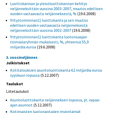
Luottokannan ja yleisöluottokannan kehitys
neljänneksittäin vuosina 2003-2007, muutos edellisen
vuoden vastaavasta neljänneksestä, %
(19.6.2008)
Yritystoiminnan1) luottokanta ja sen muutos
edellisen vuoden vastaavasta neljänneksestä
neljänneksittäin vuosina 2002-2007
(19.6.2008)
Yritystoiminnan1) luottokanta luotonsaajan
toimialaryhmän mukaisesti, %, yhteensä 55,9
miljardia euroa
(19.6.2008)
3. vuosineljännes
Julkistukset
Kotitalouksien asuntoluottokanta 62 miljardia euroa
syyskuun lopussa
(5.12.2007)
Taulukot
Liitetaulukot
Asuntoluottokanta neljänneksen lopussa, pl. vapaa-
ajan asunnot
(5.12.2007)
Kotimaisten luotonantajien myöntämät