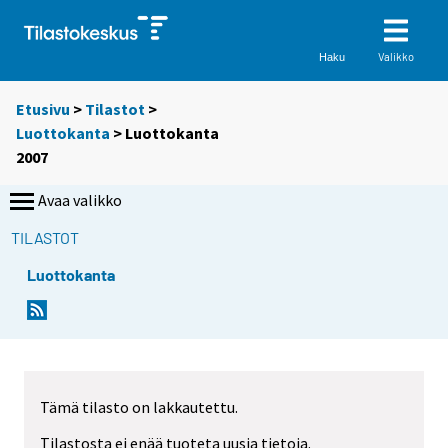
Valikko
Haku
Etusivu
>
Tilastot
>
Luottokanta
> Luottokanta
2007
Avaa valikko
TILASTOT
Luottokanta
Tämä tilasto on lakkautettu.
Tilastosta ei enää tuoteta uusia tietoja.