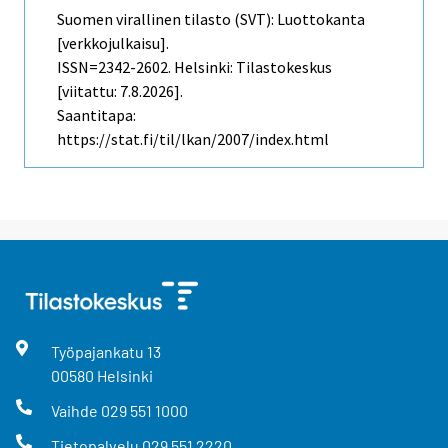
Suomen virallinen tilasto (SVT): Luottokanta
[verkkojulkaisu].
ISSN=2342-2602. Helsinki: Tilastokeskus
[viitattu: 7.8.2026].
Saantitapa:
https://stat.fi/til/lkan/2007/index.html
Työpajankatu
13
00580
Helsinki
Vaihde
029 551 1000
Tietopalvelu
029 551 2220