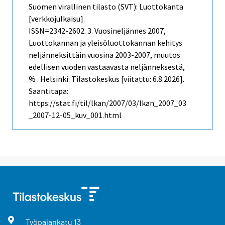
Suomen virallinen tilasto (SVT): Luottokanta
[verkkojulkaisu].
ISSN=2342-2602.
3. Vuosineljännes
2007,
Luottokannan ja yleisöluottokannan kehitys
neljänneksittäin vuosina 2003-2007, muutos
edellisen vuoden vastaavasta neljänneksestä,
% . Helsinki: Tilastokeskus [viitattu: 6.8.2026].
Saantitapa:
https://stat.fi/til/lkan/2007/03/lkan_2007_03
_2007-12-05_kuv_001.html
Työpajankatu
13