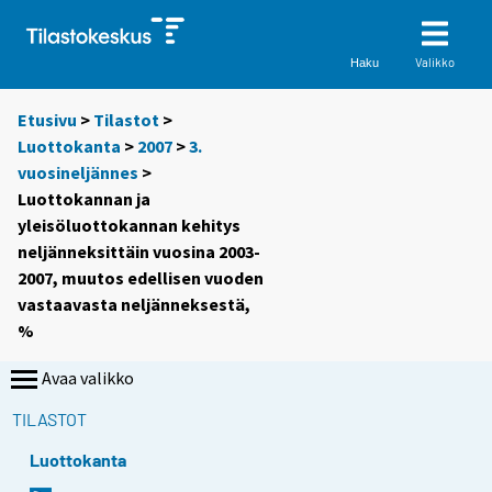
Valikko
Haku
Etusivu
>
Tilastot
>
Luottokanta
>
2007
>
3.
vuosineljännes
>
Luottokannan ja
yleisöluottokannan kehitys
neljänneksittäin vuosina 2003-
2007, muutos edellisen vuoden
vastaavasta neljänneksestä,
%
Avaa valikko
TILASTOT
Luottokanta