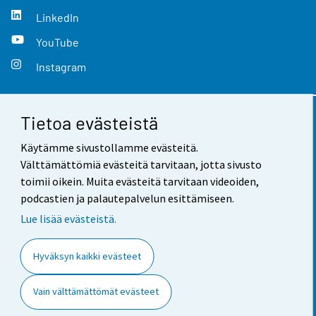
LinkedIn
YouTube
Instagram
Tietoa evästeistä
Yhteystiedot
Käytämme sivustollamme evästeitä.
Palaute
Välttämättömiä evästeitä tarvitaan, jotta sivusto
toimii oikein. Muita evästeitä tarvitaan videoiden,
Käyttöehdot
podcastien ja palautepalvelun esittämiseen.
Tietosuoja
Lue lisää evästeistä.
Saavutettavuus
Hyväksyn kaikki evästeet
Tietoa sivustosta
Vain välttämättömät evästeet
Evästeasetukset