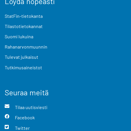
Löydä nopeasti
StatFin-tietokanta
Tilastotietokannat
Suomi lukuina
Rahanarvonmuunnin
Tulevat julkaisut
Tutkimusaineistot
Seuraa meitä
Tilaa uutisviesti
Facebook
Twitter