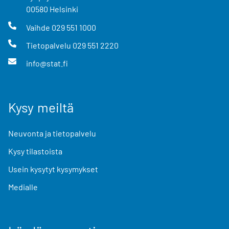
00580
Helsinki
Vaihde
029 551 1000
Tietopalvelu
029 551 2220
info@stat.fi
Kysy meiltä
Neuvonta ja tietopalvelu
Kysy tilastoista
Usein kysytyt kysymykset
Medialle