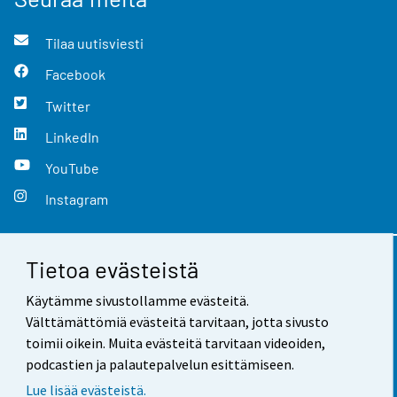
Tilaa uutisviesti
Facebook
Twitter
LinkedIn
YouTube
Instagram
Tietoa evästeistä
Yhteystiedot
Käytämme sivustollamme evästeitä.
Palaute
Välttämättömiä evästeitä tarvitaan, jotta sivusto
toimii oikein. Muita evästeitä tarvitaan videoiden,
Käyttöehdot
podcastien ja palautepalvelun esittämiseen.
Tietosuoja
Lue lisää evästeistä.