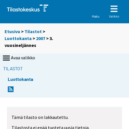
Valikko
Haku
Etusivu
>
Tilastot
>
Luottokanta
>
2007
>
3.
vuosineljännes
Avaa valikko
TILASTOT
Luottokanta
Tämä tilasto on lakkautettu.
Tilastosta ei enää tuoteta uusia tietoja.