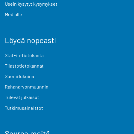
Usein kysytyt kysymykset
Medialle
Löydä nopeasti
StatFin-tietokanta
Tilastotietokannat
Suomi lukuina
Rahanarvonmuunnin
Tulevat julkaisut
Tutkimusaineistot
Seuraa meitä