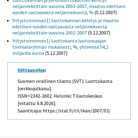
Luottokannan ja yleisöluottokannan kehitys
neljänneksittäin vuosina 2003-2007, muutos edellisen
vuoden vastaavasta neljänneksestä, %
(5.12.2007)
Yritystoiminnan1) luottokannan kehitys ja muutos
edellisen vuoden vastaavasta neljänneksestä
neljänneksittäin vuosina 2002-2007
(5.12.2007)
Yritystoiminnan1) luottokanta luotonsaajan
toimialaryhmän mukaisesti, %, yhteensä 54,2
miljardia euroa
(5.12.2007)
Viittausohje
:
Suomen virallinen tilasto (SVT): Luottokanta
[verkkojulkaisu].
ISSN=2342-2602. Helsinki: Tilastokeskus
[viitattu: 6.8.2026].
Saantitapa: https://stat.fi/til/lkan/2007/03/