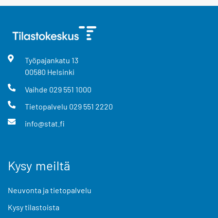
Työpajankatu
13
00580
Helsinki
Vaihde
029 551 1000
Tietopalvelu
029 551 2220
info@stat.fi
Kysy meiltä
Neuvonta ja tietopalvelu
Kysy tilastoista