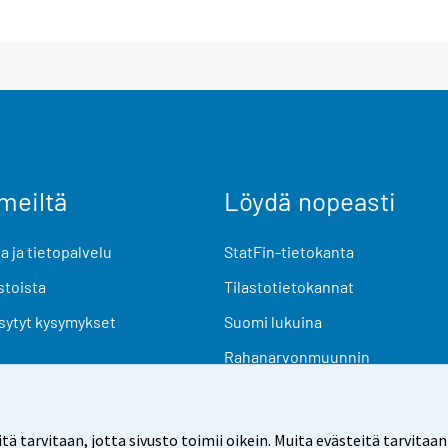
meiltä
Löydä nopeasti
 ja tietopalvelu
StatFin-tietokanta
stoista
Tilastotietokannat
sytyt kysymykset
Suomi lukuina
Rahanarvonmuunnin
Tulevat julkaisut
Tutkimusaineistot
arvitaan, jotta sivusto toimii oikein. Muita evästeitä tarvitaan