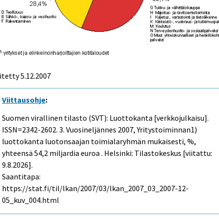
itetty
5.12.2007
Viittausohje
:
Suomen virallinen tilasto (SVT): Luottokanta [verkkojulkaisu].
ISSN=2342-2602.
3. Vuosineljännes
2007, Yritystoiminnan1)
luottokanta luotonsaajan toimialaryhmän mukaisesti, %,
yhteensä 54,2 miljardia euroa . Helsinki: Tilastokeskus [viitattu:
9.8.2026].
Saantitapa:
https://stat.fi/til/lkan/2007/03/lkan_2007_03_2007-12-
05_kuv_004.html