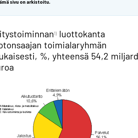
ämä sivu on arkistoitu.
itystoiminnan
luottokanta
1)
otonsaajan toimialaryhmän
kaisesti, %, yhteensä 54,2 miljard
uroa