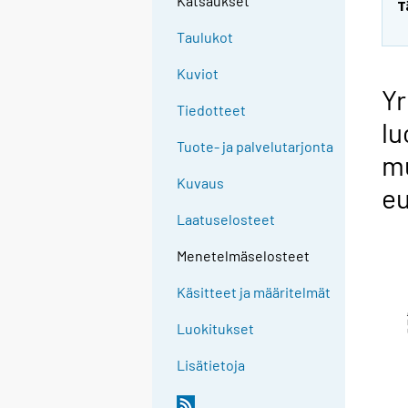
Katsaukset
T
Taulukot
Kuviot
Yr
Tiedotteet
lu
Tuote- ja palvelutarjonta
mu
Kuvaus
e
Laatuselosteet
Menetelmäselosteet
Käsitteet ja määritelmät
Luokitukset
Lisätietoja