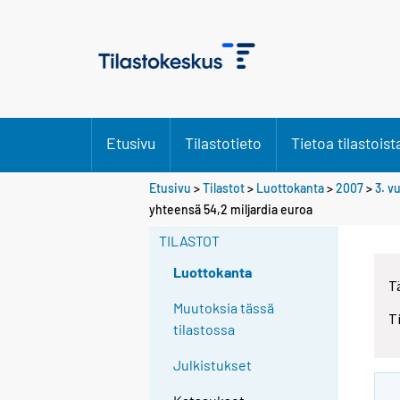
Etusivu
Tilastotieto
Tietoa tilastoist
Etusivu
>
Tilastot
>
Luottokanta
>
2007
>
3. v
yhteensä 54,2 miljardia euroa
TILASTOT
Luottokanta
T
Muutoksia tässä
T
tilastossa
Julkistukset