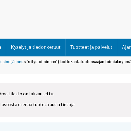
a
Kyselyt ja tiedonkeruut
Tuotteet ja palvelut
Aja
uosineljännes
> Yritystoiminnan1) luottokanta luotonsaajan toimialaryhm
ämä tilasto on lakkautettu.
ilastosta ei enää tuoteta uusia tietoja.