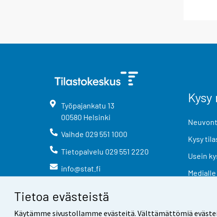
Kysy 
Työpajankatu
13
00580
Helsinki
Neuvonta
Vaihde
029 551 1000
Kysy tila
Tietopalvelu
029 551 2220
Usein ky
info@stat.fi
Medialle
Tietoa evästeistä
Käytämme sivustollamme evästeitä. Välttämättömiä evästeitä t