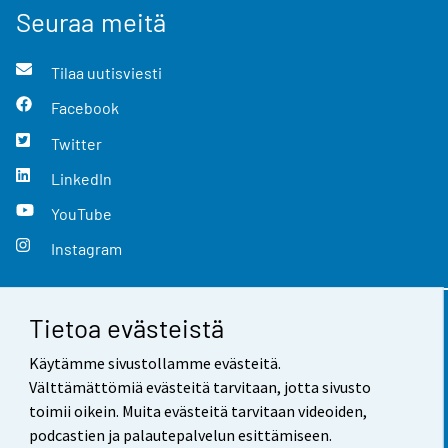
Seuraa meitä
Tilaa uutisviesti
Facebook
Twitter
LinkedIn
YouTube
Instagram
Tietoa evästeistä
Yhteystiedot
Käytämme sivustollamme evästeitä.
Palaute
Välttämättömiä evästeitä tarvitaan, jotta sivusto
toimii oikein. Muita evästeitä tarvitaan videoiden,
Käyttöehdot
podcastien ja palautepalvelun esittämiseen.