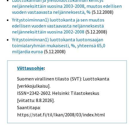
Luottokannan ja yleisöluottokannan kehitys
neljänneksittäin vuosina 2003-2008, muutos edellisen
vuoden vastaavasta neljänneksestä, %
(5.12.2008)
Yritystoiminnan1) luottokanta ja sen muutos
edellisen vuoden vastaavasta neljänneksestä
neljänneksittäin vuosina 2002-2008
(5.12.2008)
Yritystoiminnan1) luottokanta luotonsaajan
toimialaryhmän mukaisesti, %, yhteensä 65,0
miljardia euroa
(5.12.2008)
Viittausohje
:
Suomen virallinen tilasto (SVT): Luottokanta
[verkkojulkaisu].
ISSN=2342-2602. Helsinki: Tilastokeskus
[viitattu: 8.8.2026].
Saantitapa:
https://stat.fi/til/lkan/2008/03/index.html