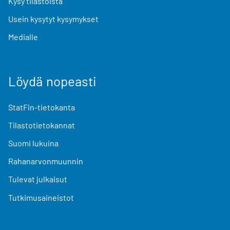
Kysy tilastoista
Usein kysytyt kysymykset
Medialle
Löydä nopeasti
StatFin-tietokanta
Tilastotietokannat
Suomi lukuina
Rahanarvonmuunnin
Tulevat julkaisut
Tutkimusaineistot