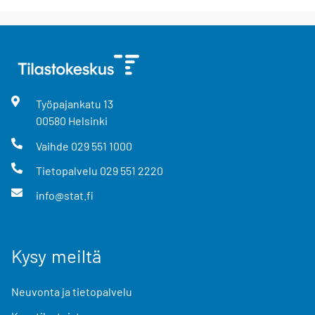
Työpajankatu
13
00580
Helsinki
Vaihde
029 551 1000
Tietopalvelu
029 551 2220
info@stat.fi
Kysy meiltä
Neuvonta ja tietopalvelu