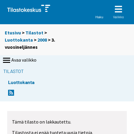
Valikko
Haku
Etusivu
>
Tilastot
>
Luottokanta
>
2008
>
3.
vuosineljännes
Avaa valikko
TILASTOT
Luottokanta
Tämä tilasto on lakkautettu.
Tilastosta ei enää tuoteta uusia tietoja.