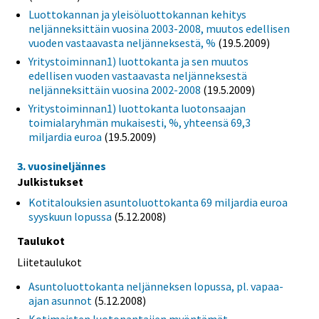
Luottokannan ja yleisöluottokannan kehitys
neljänneksittäin vuosina 2003-2008, muutos edellisen
vuoden vastaavasta neljänneksestä, %
(19.5.2009)
Yritystoiminnan1) luottokanta ja sen muutos
edellisen vuoden vastaavasta neljänneksestä
neljänneksittäin vuosina 2002-2008
(19.5.2009)
Yritystoiminnan1) luottokanta luotonsaajan
toimialaryhmän mukaisesti, %, yhteensä 69,3
miljardia euroa
(19.5.2009)
3. vuosineljännes
Julkistukset
Kotitalouksien asuntoluottokanta 69 miljardia euroa
syyskuun lopussa
(5.12.2008)
Taulukot
Liitetaulukot
Asuntoluottokanta neljänneksen lopussa, pl. vapaa-
ajan asunnot
(5.12.2008)