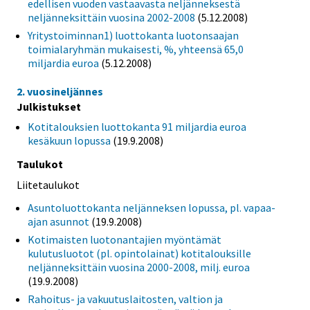
edellisen vuoden vastaavasta neljänneksestä
neljänneksittäin vuosina 2002-2008
(5.12.2008)
Yritystoiminnan1) luottokanta luotonsaajan
toimialaryhmän mukaisesti, %, yhteensä 65,0
miljardia euroa
(5.12.2008)
2. vuosineljännes
Julkistukset
Kotitalouksien luottokanta 91 miljardia euroa
kesäkuun lopussa
(19.9.2008)
Taulukot
Liitetaulukot
Asuntoluottokanta neljänneksen lopussa, pl. vapaa-
ajan asunnot
(19.9.2008)
Kotimaisten luotonantajien myöntämät
kulutusluotot (pl. opintolainat) kotitalouksille
neljänneksittäin vuosina 2000-2008, milj. euroa
(19.9.2008)
Rahoitus- ja vakuutuslaitosten, valtion ja