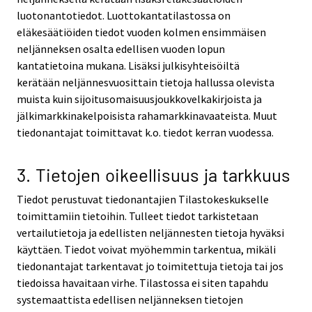
luotonantotiedot. Luottokantatilastossa on
eläkesäätiöiden tiedot vuoden kolmen ensimmäisen
neljänneksen osalta edellisen vuoden lopun
kantatietoina mukana. Lisäksi julkisyhteisöiltä
kerätään neljännesvuosittain tietoja hallussa olevista
muista kuin sijoitusomaisuusjoukkovelkakirjoista ja
jälkimarkkinakelpoisista rahamarkkinavaateista. Muut
tiedonantajat toimittavat k.o. tiedot kerran vuodessa.
3. Tietojen oikeellisuus ja tarkkuus
Tiedot perustuvat tiedonantajien Tilastokeskukselle
toimittamiin tietoihin. Tulleet tiedot tarkistetaan
vertailutietoja ja edellisten neljännesten tietoja hyväksi
käyttäen. Tiedot voivat myöhemmin tarkentua, mikäli
tiedonantajat tarkentavat jo toimitettuja tietoja tai jos
tiedoissa havaitaan virhe. Tilastossa ei siten tapahdu
systemaattista edellisen neljänneksen tietojen