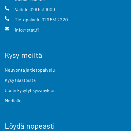
Vaihde
029 551 1000
Tietopalvelu
029 551 2220
info@stat.fi
Kysy meiltä
Neuvonta ja tietopalvelu
Kysy tilastoista
Usein kysytyt kysymykset
Medialle
Löydä nopeasti