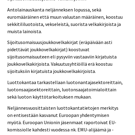
Antolainauskanta neljänneksen lopussa, sekä
euromääräinen että muun valuutan määräinen, koostuu
sekkitililuotoista, vekseleistä, suorista velkakirjoista ja
muista lainoista.
Sijoitusomaisuusjoukkovelkakirjat (eräpäivään asti
pidettävät joukkovelkakirjat) koostuvat
sijoitusomaisuuteen eli pysyviin vastaaviin kirjatuista
joukkovelkakirjoista. Vakuutusyhtiöillä erä koostuu
sijoituksiin kirjatuista joukkovelkakirjoista.
Luottokantaa tarkastellaan luotonantajasektoreittain,
luotonsaajasektoreittain, luotonsaajatoimialoittain
sekä luoton käyttötarkoituksen mukaan.
Neljännesvuosittaisten luottokantatietojen merkitys
on entisestään kasvanut Euroopan yhdentymisen
myötä. Euroopan Unionin jäsenmaat raportoivat EU-
komissiolle kahdesti vuodessa nk. EMU-alijäämä ja -