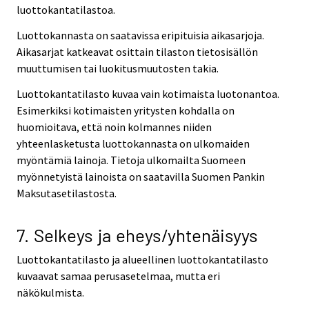
luottokantatilastoa.
Luottokannasta on saatavissa eripituisia aikasarjoja.
Aikasarjat katkeavat osittain tilaston tietosisällön
muuttumisen tai luokitusmuutosten takia.
Luottokantatilasto kuvaa vain kotimaista luotonantoa.
Esimerkiksi kotimaisten yritysten kohdalla on
huomioitava, että noin kolmannes niiden
yhteenlasketusta luottokannasta on ulkomaiden
myöntämiä lainoja. Tietoja ulkomailta Suomeen
myönnetyistä lainoista on saatavilla Suomen Pankin
Maksutasetilastosta.
7. Selkeys ja eheys/yhtenäisyys
Luottokantatilasto ja alueellinen luottokantatilasto
kuvaavat samaa perusasetelmaa, mutta eri
näkökulmista.