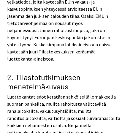
velkatiedot, joita käytetään EU:n vakaus- ja
kasvusopimuksen yhteydessä arvioitaessa EU:n
jäsenmaiden julkisen talouden tilaa. Osaksi EMU:n
tietotarveohjelmaa on noussut myös
neljännesvuosittainen rahoitustilinpito, joka on
käynnistynyt Euroopan keskuspankin ja Eurostatin
yhteistyönä. Keskeisimpänä lähdeaineistona näissä
käytetään juuri Tilastokeskuksen keräämää
luottokanta-aineistoa.
2. Tilastotutkimuksen
menetelmäkuvaus
Luottokantatiedot kerätään sähköisellä lomakkeella
suoraan pankeilta, muilta rahoitusta välittäviltä
rahalaitoksilta, vakuutusyhtiöiltä, muilta
rahoituslaitoksilta, valtiolta ja sosiaaliturvarahastoilta
kaikkien neljännesten osalta. Neljännellä
neljänneksellä kerätään lisäksi eläkesäätiöiden