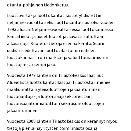
otanta-pohjainen tiedonkeruu.
Luottovirta- ja luottokantatilastot yhdistettiin
neljännesvuosittaiseksi luottokantatilastoksi vuoden
1993 alusta. Neljännesvuosittaisessa luottokannassa
kantatiedot ja uudet luotot jatkavat sisällöltään
aikasarjoja. Kuoletustietoja ei enää kerätä. Suurin
uudistus edeltäviin luottotilastoihin nähden
luottokannassa oli markka- ja valuuttamääräisten
luottojen tarkempi jako.
Vuodesta 1979 lähtien on Tilastokeskus laatinut
Alueellista luottokantatilastoa. Tilastosta ilmenee
maakunnittain yleisöluottojen jakaantuminen
luotonantaja- ja luotonsaajasektoreittain,
luotonsaajatoimialoittain sekä asuntoluottojen
jakaantuminen.
Vuodesta 2008 lähtien Tilastokeskus on kerännyt myös
tietoja pienlainayritysten toiminnasta osana