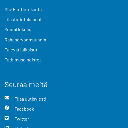
StatFin-tietokanta
Tilastotietokannat
Suomi lukuina
Rahanarvonmuunnin
Tulevat julkaisut
Tutkimusaineistot
Seuraa meitä
Tilaa uutisviesti
Facebook
Twitter