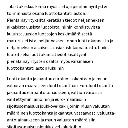
Tilastokeskus kerää myös tietoja pienlainayritysten
toiminnasta osana luottokantatilastoa.
Pienlainayrityksiltä kerätään tiedot neljänneksen
aikaisista uusista luotoista, niihin kohdistuvista
kuluista, uusien luottojen keskimääräisestä
maturiteetista, neljänneksen lopun luottokannasta ja
neljänneksen aikaisesta asiakaslukumäärästä. Uudet
luotot sekä luottokantatiedot sisältyvät
pienalainayritysten osalta myös varsinaisen
luottokantatilaston lukuihin.
Luottokanta jakaantuu euroluottokantaan ja muun
valuutan määräiseen luottokantaan. Euroluottokanta
jakaantuu euroantolainaukseen, valtion varoista
välitettyihin lainoihin ja euro-määräisiin
sijoitusomaisuusjoukkovelkakirjoihin. Muun valuutan
määräinen luottokanta jakaantuu vastaavasti valuutta-
antolainaukseen ja muun valuutan määräisiin
sijoitusomaisuusjoukko-velkakirjoihin.