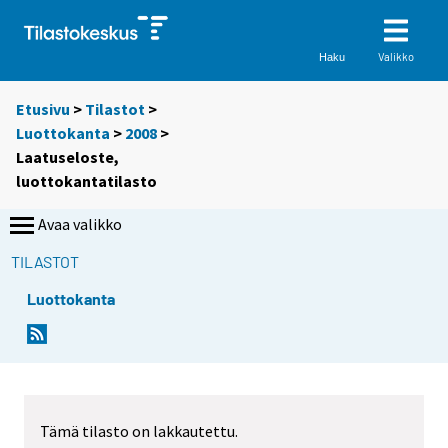
Valikko
Haku
Etusivu
>
Tilastot
>
Luottokanta
>
2008
>
Laatuseloste,
luottokantatilasto
Avaa valikko
TILASTOT
Luottokanta
Tämä tilasto on lakkautettu.