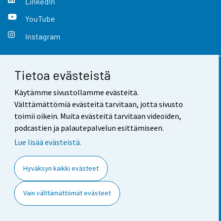
LinkedIn
YouTube
Instagram
Tietoa evästeistä
Yhteystiedot
Käytämme sivustollamme evästeitä.
Palaute
Välttämättömiä evästeitä tarvitaan, jotta sivusto
toimii oikein. Muita evästeitä tarvitaan videoiden,
Käyttöehdot
podcastien ja palautepalvelun esittämiseen.
Tietosuoja
Lue lisää evästeistä.
Saavutettavuus
Hyväksyn kaikki evästeet
Tietoa sivustosta
Vain välttämättömät evästeet
Evästeasetukset