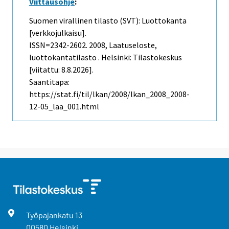
Viittausohje
:
Suomen virallinen tilasto (SVT): Luottokanta
[verkkojulkaisu].
ISSN=2342-2602. 2008, Laatuseloste,
luottokantatilasto . Helsinki: Tilastokeskus
[viitattu: 8.8.2026].
Saantitapa:
https://stat.fi/til/lkan/2008/lkan_2008_2008-
12-05_laa_001.html
Työpajankatu
13
00580
Helsinki