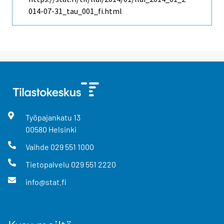
014-07-31_tau_001_fi.html
Työpajankatu
13
00580
Helsinki
Vaihde
029 551 1000
Tietopalvelu
029 551 2220
info@stat.fi