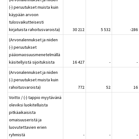
(-) peruutukset muista kuin
käypään arvoon
tulosvaikutteisesti
kirjatuista rahoitusvaroista)
30 212
5 532
-286
(Arvonalennukset ja niiden
(-) peruutukset
pääomaosuusmenetelmällä
käsitellyistä sijoituksista
16 427
-
-
(Arvonalennukset ja niiden
(-) peruutukset muista kuin
rahoitusvaroista)
772
52
16
Voitto / (-) tappio myytävänä
oleviksi luokitelluista
pitkäaikaisista
omaisuuseristä ja
luovutettavien erien
ryhmistä
-
-
-