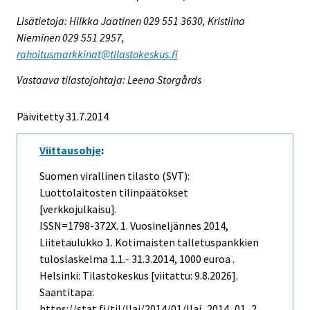
Lisätietoja: Hilkka Jaatinen 029 551 3630, Kristiina
Nieminen 029 551 2957,
rahoitusmarkkinat@tilastokeskus.fi
Vastaava tilastojohtaja: Leena Storgårds
Päivitetty 31.7.2014
Viittausohje
:
Suomen virallinen tilasto (SVT):
Luottolaitosten tilinpäätökset
[verkkojulkaisu].
ISSN=1798-372X.
1. Vuosineljännes
2014,
Liitetaulukko 1. Kotimaisten talletuspankkien
tuloslaskelma 1.1.- 31.3.2014, 1000 euroa .
Helsinki: Tilastokeskus [viitattu: 9.8.2026].
Saantitapa:
https://stat.fi/til/llai/2014/01/llai_2014_01_2