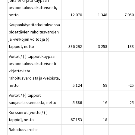
joita ei kirjata käypään
arvoon tulosvaikutteisesti,
netto
12 070
1 348
7 050
Kaupankäyntitarkoituksessa
pidettävien rahoitusvarojen
ja -velkojen voitot ja (-)
tappiot, netto
386 292
3 258
133
Voitot / (-) tappiot käypään
arvoon tulosvaikutteisesti
kirjattavista
rahoitusvaroista ja -veloista,
netto
5 124
59
-25
Voitot / (-) tappiot
suojauslaskennasta, netto
-5 886
16
25
Kurssierot [voitto / (-)
tappio], netto
-67 153
-18
-
Rahoitusvaroihin