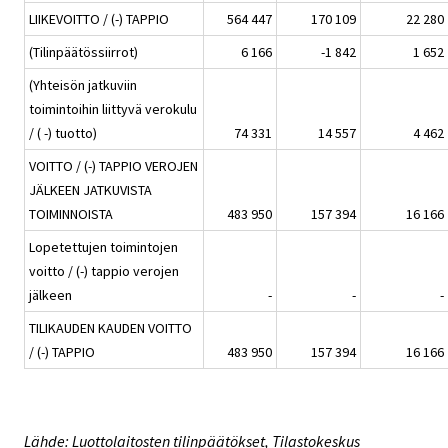
LIIKEVOITTO / (-) TAPPIO
564 447
170 109
22 280
(Tilinpäätössiirrot)
6 166
-1 842
1 652
(Yhteisön jatkuviin
toimintoihin liittyvä verokulu
/ ( -) tuotto)
74 331
14 557
4 462
VOITTO / (-) TAPPIO VEROJEN
JÄLKEEN JATKUVISTA
TOIMINNOISTA
483 950
157 394
16 166
Lopetettujen toimintojen
voitto / (-) tappio verojen
jälkeen
-
-
-
TILIKAUDEN KAUDEN VOITTO
/ (-) TAPPIO
483 950
157 394
16 166
Lähde: Luottolaitosten tilinpäätökset, Tilastokeskus