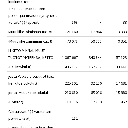
kuulumattoman
omaisuuserän taseen
poiskirjaamisesta syntyneet
voitot / (-) tappiot
168
4
38
Muut liiketoiminnan tuotot
21 160
17 964
3 333
(Muut liiketoiminnan kulut)
73 978
50 333
9 351
LIIKETOIMINNAN MUUT
TUOTOT YHTEENSÄ, NETTO
1 067 667
340 844
57 123
(Hallintokulut)
435 872
157 272
33 661
josta:Palkat ja palkkiot (sis.
henkilösivukulut)
225 192
92 236
17 681
josta: Muut hallintokulut
210 680
65 036
15 980
(Poistot)
19 726
7 879
1 452
(Varaukset / (-) varausten
peruutukset)
212
-
-
(Arvonalennukset ja niiden