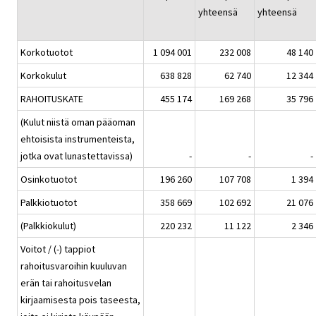
yhteensä
yhteensä
Korkotuotot
1 094 001
232 008
48 140
Korkokulut
638 828
62 740
12 344
RAHOITUSKATE
455 174
169 268
35 796
(Kulut niistä oman pääoman
ehtoisista instrumenteista,
jotka ovat lunastettavissa)
-
-
-
Osinkotuotot
196 260
107 708
1 394
Palkkiotuotot
358 669
102 692
21 076
(Palkkiokulut)
220 232
11 122
2 346
Voitot / (-) tappiot
rahoitusvaroihin kuuluvan
erän tai rahoitusvelan
kirjaamisesta pois taseesta,