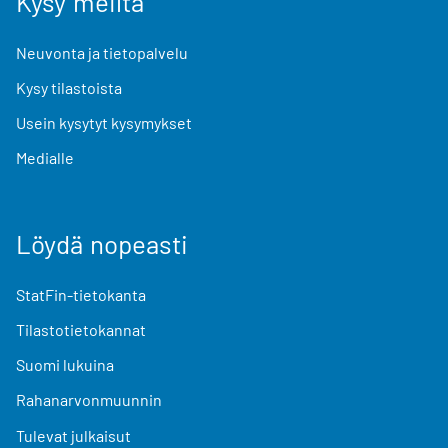
Kysy meiltä
Neuvonta ja tietopalvelu
Kysy tilastoista
Usein kysytyt kysymykset
Medialle
Löydä nopeasti
StatFin-tietokanta
Tilastotietokannat
Suomi lukuina
Rahanarvonmuunnin
Tulevat julkaisut