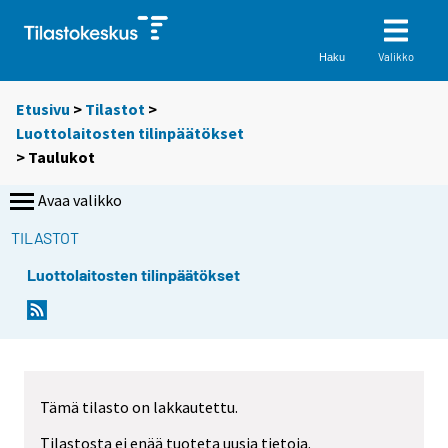
Valikko
Haku
Etusivu
>
Tilastot
>
Luottolaitosten tilinpäätökset
> Taulukot
Avaa valikko
TILASTOT
Luottolaitosten tilinpäätökset
S
S
i
i
i
i
r
r
r
r
Tämä tilasto on lakkautettu.
y
y
t
t
Tilastosta ei enää tuoteta uusia tietoja.
t
t