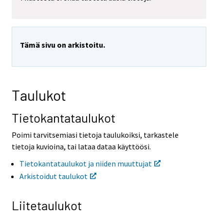
o
o
i
i
s
s
e
e
Tämä sivu on arkistoitu.
e
e
n
n
p
p
a
a
l
l
Taulukot
v
v
e
e
Tietokantataulukot
l
l
u
u
Poimi tarvitsemiasi tietoja taulukoiksi, tarkastele
u
u
n
n
tietoja kuvioina, tai lataa dataa käyttöösi.
.
.
Tietokantataulukot ja niiden muuttujat
Arkistoidut taulukot
Liitetaulukot