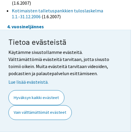
(1.6.2007)
Kotimaisten talletuspankkien tuloslaskelma
1.1.-31.12.2006
(1.6.2007)
4. vuosineljännes
Kotimaisten talletuspankkien tase 31.12.2006
Tietoa evästeistä
(1.6.2007)
Kotimaisten talletuspankkien tase 31.12.2006
Käytämme sivustollamme evästeitä.
(13.4.2007)
Välttämättömiä evästeitä tarvitaan, jotta sivusto
Kotimaisten talletuspankkien tuloslaskelma
toimii oikein. Muita evästeitä tarvitaan videoiden,
1.1.-31.12.2006
(13.4.2007)
podcastien ja palautepalvelun esittämiseen.
3. vuosineljännes
Lue lisää evästeistä.
Kotimaisten talletuspankkien tase 30.9.2006
(12.12.2006)
Hyväksyn kaikki evästeet
Kotimaisten talletuspankkien tuloslaskelma
1.1.-30.9.2006
(12.12.2006)
Vain välttämättömät evästeet
2. vuosineljännes
Kotimaisten talletuspankkien tase 30.6.2006
(5.10.2006)