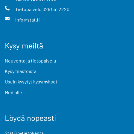
Tietopalvelu
029 551 2220
info@stat.fi
Kysy meiltä
Neuvonta ja tietopalvelu
Kysy tilastoista
Usein kysytyt kysymykset
Medialle
Löydä nopeasti
StatFin-tietokanta