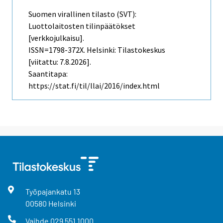
Suomen virallinen tilasto (SVT):
Luottolaitosten tilinpäätökset
[verkkojulkaisu].
ISSN=1798-372X. Helsinki: Tilastokeskus
[viitattu: 7.8.2026].
Saantitapa:
https://stat.fi/til/llai/2016/index.html
Työpajankatu
13
00580
Helsinki
Vaihde
029 551 1000