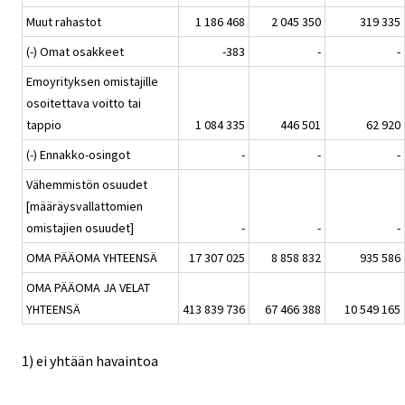
Muut rahastot
1 186 468
2 045 350
319 335
(-) Omat osakkeet
-383
-
-
Emoyrityksen omistajille
osoitettava voitto tai
tappio
1 084 335
446 501
62 920
(-) Ennakko-osingot
-
-
-
Vähemmistön osuudet
[määräysvallattomien
omistajien osuudet]
-
-
-
OMA PÄÄOMA YHTEENSÄ
17 307 025
8 858 832
935 586
OMA PÄÄOMA JA VELAT
YHTEENSÄ
413 839 736
67 466 388
10 549 165
1) ei yhtään havaintoa