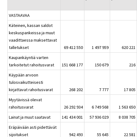
VASTAAVAA
Käteinen, kassan saldot
keskuspankeissa ja muut
vaadittaessa maksettavat
talletukset
69 412 550
1 497 959
620 221
Kaupankäyntiä varten
tarkoitetut rahoitusvarat
151 668 177
150 679
216
Käypään arvoon
tulosvaikutteisesti
kirjattavat rahoitusvarat
268 202
7 777
17 805
Myytävissä olevat
rahoitusvarat
26 292 934
6 749 568
1 563 650
Lainat ja muut saatavat
141 434 001
57 936 029
8 038 705
Eräpäivään asti pidettävät
sijoitukset
942 493
55 645
22 581