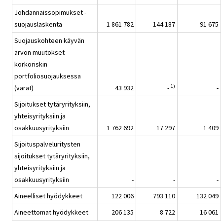
Johdannaissopimukset -
suojauslaskenta
1 861 782
144 187
91 675
Suojauskohteen käyvän
arvon muutokset
korkoriskin
portfoliosuojauksessa
1)
(varat)
43 932
-
-
Sijoitukset tytäryrityksiin,
yhteisyrityksiin ja
osakkuusyrityksiin
1 762 692
17 297
1 409
Sijoituspalveluritysten
sijoitukset tytäryrityksiin,
yhteisyrityksiin ja
osakkuusyrityksiin
-
-
-
Aineelliset hyödykkeet
122 006
793 110
132 049
Aineettomat hyödykkeet
206 135
8 722
16 061