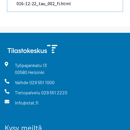
016-12-22_tau_002_fi.html
Työpajankatu
13
00580
Helsinki
Vaihde
029 551 1000
Tietopalvelu
029 551 2220
info@stat.fi
Kysy meiltä