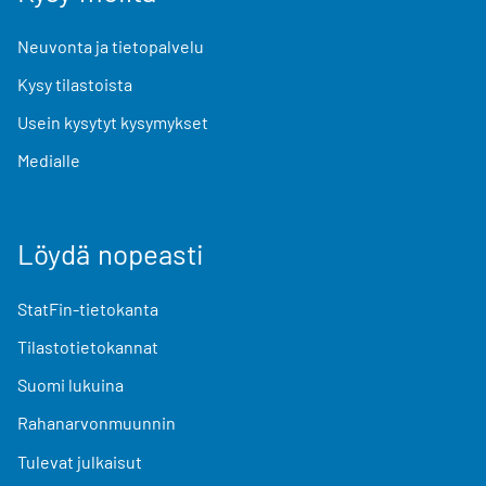
Neuvonta ja tietopalvelu
Kysy tilastoista
Usein kysytyt kysymykset
Medialle
Löydä nopeasti
StatFin-tietokanta
Tilastotietokannat
Suomi lukuina
Rahanarvonmuunnin
Tulevat julkaisut