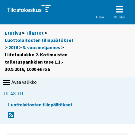
Valikko
Haku
Etusivu
>
Tilastot
>
Luottolaitosten tilinpäätökset
>
2016
>
3. vuosineljännes
>
Liitetaulukko 2. Kotimaisten
talletuspankkien tase 1.1.-
30.9.2016, 1000 euroa
Avaa valikko
TILASTOT
Luottolaitosten tilinpäätökset