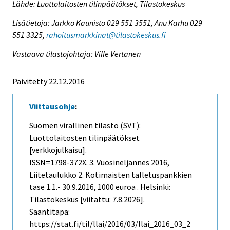
Lähde: Luottolaitosten tilinpäätökset, Tilastokeskus
Lisätietoja: Jarkko Kaunisto 029 551 3551, Anu Karhu 029
551 3325,
rahoitusmarkkinat@tilastokeskus.fi
Vastaava tilastojohtaja: Ville Vertanen
Päivitetty 22.12.2016
Viittausohje
:
Suomen virallinen tilasto (SVT):
Luottolaitosten tilinpäätökset
[verkkojulkaisu].
ISSN=1798-372X.
3. Vuosineljännes
2016,
Liitetaulukko 2. Kotimaisten talletuspankkien
tase 1.1.- 30.9.2016, 1000 euroa . Helsinki:
Tilastokeskus [viitattu: 7.8.2026].
Saantitapa:
https://stat.fi/til/llai/2016/03/llai_2016_03_2