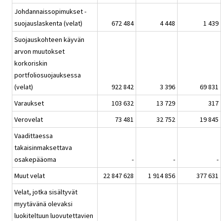
Johdannaissopimukset -
suojauslaskenta (velat)
672 484
4 448
1 439
Suojauskohteen käyvän
arvon muutokset
korkoriskin
portfoliosuojauksessa
(velat)
922 842
3 396
69 831
Varaukset
103 632
13 729
317
Verovelat
73 481
32 752
19 845
Vaadittaessa
takaisinmaksettava
osakepääoma
-
-
-
Muut velat
22 847 628
1 914 856
377 631
Velat, jotka sisältyvät
myytävänä olevaksi
luokiteltuun luovutettavien