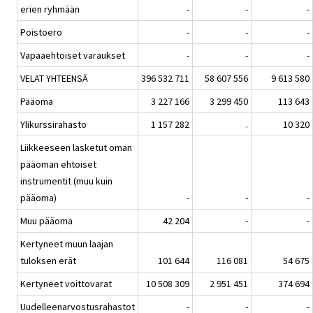
erien ryhmään
-
-
-
Poistoero
-
-
-
Vapaaehtoiset varaukset
-
-
-
VELAT YHTEENSÄ
396 532 711
58 607 556
9 613 580
Pääoma
3 227 166
3 299 450
113 643
Ylikurssirahasto
1 157 282
.
10 320
Liikkeeseen lasketut oman
pääoman ehtoiset
instrumentit (muu kuin
pääoma)
-
-
-
Muu pääoma
42 204
-
-
Kertyneet muun laajan
tuloksen erät
101 644
116 081
54 675
Kertyneet voittovarat
10 508 309
2 951 451
374 694
Uudelleenarvostusrahastot
-
-
-