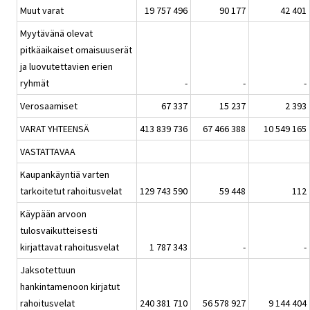
Muut varat
19 757 496
90 177
42 401
Myytävänä olevat
pitkäaikaiset omaisuuserät
ja luovutettavien erien
ryhmät
-
-
-
Verosaamiset
67 337
15 237
2 393
VARAT YHTEENSÄ
413 839 736
67 466 388
10 549 165
VASTATTAVAA
Kaupankäyntiä varten
tarkoitetut rahoitusvelat
129 743 590
59 448
112
Käypään arvoon
tulosvaikutteisesti
kirjattavat rahoitusvelat
1 787 343
-
-
Jaksotettuun
hankintamenoon kirjatut
rahoitusvelat
240 381 710
56 578 927
9 144 404