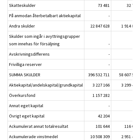
Skatteskulder
73 481
32 752
På anmodan återbetalbart aktiekapital
-
-
Andra skulder
22 847 628
1 914 856
Skulder som ingår i avyttringsgrupper
som innehas för försäljning
-
-
Avskrivningsdifferens
-
-
Frivilliga reserver
-
-
SUMMA SKULDER
396 532 711
58 607 556
Aktiekapital/andelskapital/grundkapital
3 227 166
3 299 450
Överkursfond
1 157 282
-
Annat eget kapital
-
-
Övrigt eget kapital
42 204
-
Ackumulerat annat totalresultat
101 644
116 081
Ackumulerade vinstmedel
10 508 309
2 951 451