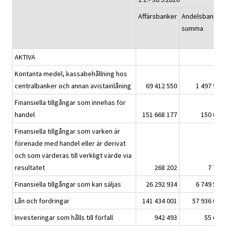
Affärsbanker
Andelsbanker
summa
AKTIVA
Kontanta medel, kassabehållning hos
centralbanker och annan avistainlåning
69 412 550
1 497 959
Finansiella tillgångar som innehas för
handel
151 668 177
150 679
Finansiella tillgångar som varken är
förenade med handel eller är derivat
och som värderas till verkligt värde via
resultatet
268 202
7 777
Finansiella tillgångar som kan säljas
26 292 934
6 749 568
Lån och fordringar
141 434 001
57 936 029
Investeringar som hålls till förfall
942 493
55 645