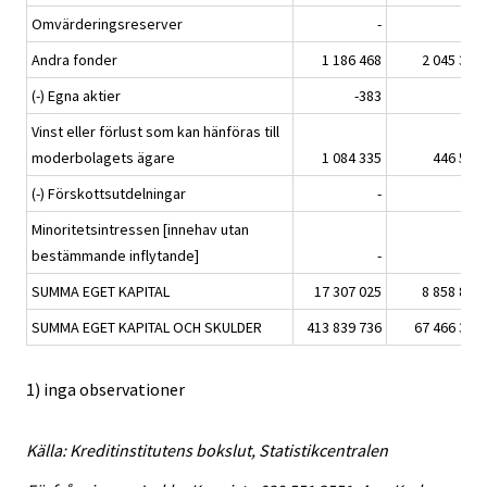
Omvärderingsreserver
-
-
Andra fonder
1 186 468
2 045 350
(-) Egna aktier
-383
-
Vinst eller förlust som kan hänföras till
moderbolagets ägare
1 084 335
446 501
(-) Förskottsutdelningar
-
-
Minoritetsintressen [innehav utan
bestämmande inflytande]
-
-
SUMMA EGET KAPITAL
17 307 025
8 858 832
SUMMA EGET KAPITAL OCH SKULDER
413 839 736
67 466 388
1) inga observationer
Källa: Kreditinstitutens bokslut, Statistikcentralen