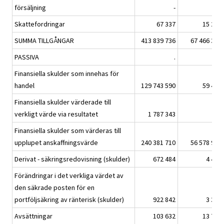
försäljning
-
-
Skattefordringar
67 337
15 237
SUMMA TILLGÅNGAR
413 839 736
67 466 388
PASSIVA
.
.
Finansiella skulder som innehas för
handel
129 743 590
59 448
Finansiella skulder värderade till
verkligt värde via resultatet
1 787 343
-
Finansiella skulder som värderas till
upplupet anskaffningsvärde
240 381 710
56 578 927
Derivat - säkringsredovisning (skulder)
672 484
4 448
Förändringar i det verkliga värdet av
den säkrade posten för en
portföljsäkring av ränterisk (skulder)
922 842
3 396
Avsättningar
103 632
13 729