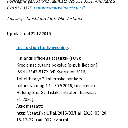
Förfrågningar: Jarkko Kaunisto 029 551 3551, Anu Karhu
029 551 3325,
rahoitusmarkkinat@stat.fi
Ansvarig statistikdirektör: Ville Vertanen
Uppdaterad 22.12.2016
Instruktion för hänvisning
:
Finlands officiella statistik (FOS):
Kreditinstitutens bokslut [e-publikation].
ISSN=2342-5172.
3:e Kvartalet
2016,
Tabellbilaga 2. Inhemska bankers
balansräkning 1.1.- 30.9.2016, tusen euro .
Helsingfors: Statistikcentralen [hänvisat:
7.8.2026].
Åtkomstsätt:
http://stat.fi/til/llai/2016/03/llai_2016_03_20
16-12-22_tau_002_sv.html