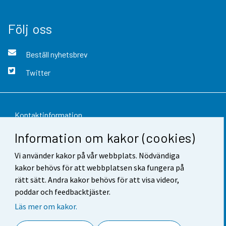
Följ oss
Beställ nyhetsbrev
Twitter
Kontaktinformation
Information om kakor (cookies)
Respons
Vi använder kakor på vår webbplats. Nödvändiga
Användarvillkor
kakor behövs för att webbplatsen ska fungera på
Dataskydd
rätt sätt. Andra kakor behövs för att visa videor,
poddar och feedbacktjäster.
Tillgänglighet
Läs mer om kakor.
Information om webbplatsen