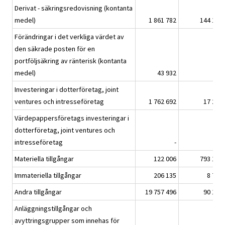
Derivat - säkringsredovisning (kontanta
medel)
1 861 782
144 187
Förändringar i det verkliga värdet av
den säkrade posten för en
portföljsäkring av ränterisk (kontanta
1)
medel)
43 932
-
Investeringar i dotterföretag, joint
ventures och intresseföretag
1 762 692
17 297
Värdepappersföretags investeringar i
dotterföretag, joint ventures och
intresseföretag
-
-
Materiella tillgångar
122 006
793 110
Immateriella tillgångar
206 135
8 722
Andra tillgångar
19 757 496
90 177
Anläggningstillgångar och
avyttringsgrupper som innehas för