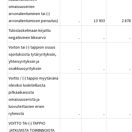
omaisuuserien
arvonalentuminen tai (-)
arvonalentumisen peruutus)
..
13 933
2 878
Tuloslaskelmaan kirjattu
negatiivinen liikearvo
..
..
..
Voiton tai (-) tappion osuus
sijoituksista tytäryrityksiin,
yhteisyrityksiin ja
osakkuusyrityksiin
..
..
..
Voitto / (-) tappio myytävänä
oleviksi luokitelluista
pitkäaikaisista
omaisuuseristä ja
luovutettavien erien
ryhmistä
..
..
..
VOITTO TAI (-) TAPPIO
JATKUVISTA TOIMINNOISTA