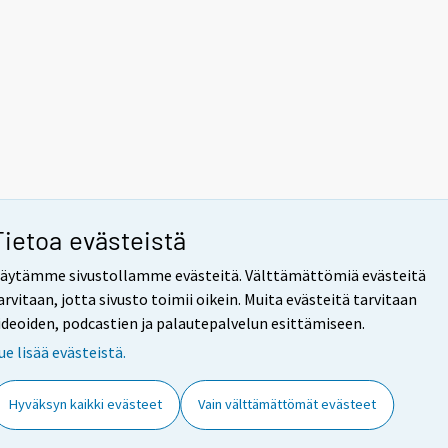
Tietoa evästeistä
äytämme sivustollamme evästeitä. Välttämättömiä evästeitä
arvitaan, jotta sivusto toimii oikein. Muita evästeitä tarvitaan
ideoiden, podcastien ja palautepalvelun esittämiseen.
ue lisää evästeistä.
Hyväksyn kaikki evästeet
Vain välttämättömät evästeet