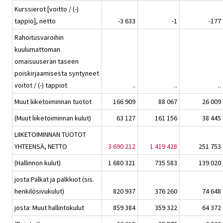
Kurssierot [voitto / (-)
tappio], netto
-3 633
-1
-177
Rahoitusvaroihin
kuulumattoman
omaisuuserän taseen
poiskirjaamisesta syntyneet
voitot / (-) tappiot
..
..
..
Muut liiketoiminnan tuotot
166 909
88 067
26 009
(Muut liiketoiminnan kulut)
63 127
161 156
38 445
LIIKETOIMINNAN TUOTOT
YHTEENSÄ, NETTO
3 690 212
1 419 428
251 753
(Hallinnon kulut)
1 680 321
735 583
139 020
josta:Palkat ja palkkiot (sis.
henkilösivukulut)
820 937
376 260
74 648
josta: Muut hallintokulut
859 384
359 322
64 372