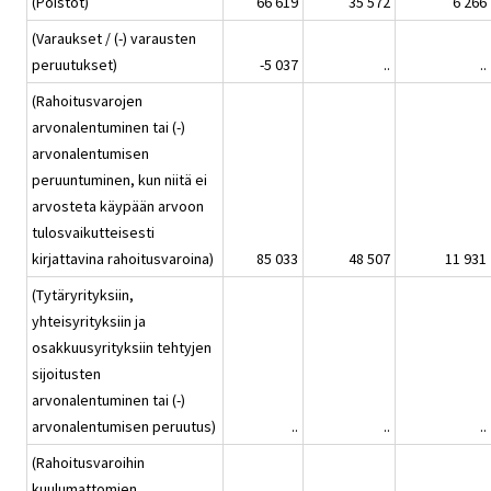
(Poistot)
66 619
35 572
6 266
(Varaukset / (-) varausten
peruutukset)
-5 037
..
..
(Rahoitusvarojen
arvonalentuminen tai (-)
arvonalentumisen
peruuntuminen, kun niitä ei
arvosteta käypään arvoon
tulosvaikutteisesti
kirjattavina rahoitusvaroina)
85 033
48 507
11 931
(Tytäryrityksiin,
yhteisyrityksiin ja
osakkuusyrityksiin tehtyjen
sijoitusten
arvonalentuminen tai (-)
arvonalentumisen peruutus)
..
..
..
(Rahoitusvaroihin
kuulumattomien