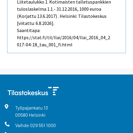
Liitetaulukko 1. Kotimaisten talletuspankkien
tuloslaskelma 1.1.- 31.12.2016, 1000 euroa
(Korjattu 13.6.2017) . Helsinki: Tilastokeskus
[viitattu: 6.8.2026].
Saantitapa:
https://stat.fi/til/llai/2016/04/llai_2016_04_2
017-04-18_tau_001_fi.html
Työpajankatu
13
00580
Helsinki
Vaihde
029 551 1000