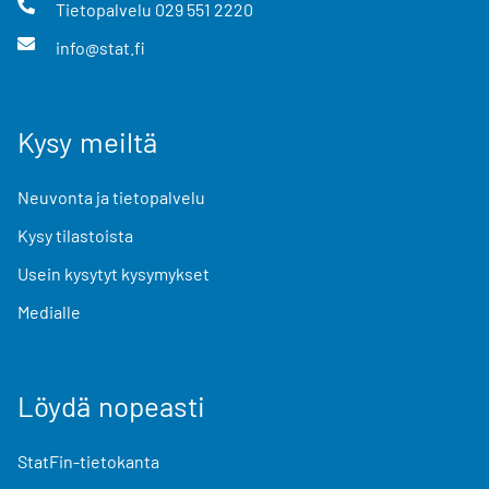
Tietopalvelu
029 551 2220
info@stat.fi
Kysy meiltä
Neuvonta ja tietopalvelu
Kysy tilastoista
Usein kysytyt kysymykset
Medialle
Löydä nopeasti
StatFin-tietokanta