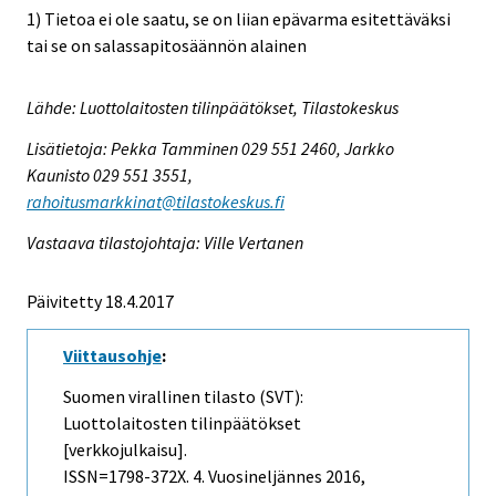
1) Tietoa ei ole saatu, se on liian epävarma esitettäväksi
tai se on salassapitosäännön alainen
Lähde: Luottolaitosten tilinpäätökset, Tilastokeskus
Lisätietoja: Pekka Tamminen 029 551 2460, Jarkko
Kaunisto 029 551 3551,
rahoitusmarkkinat@tilastokeskus.fi
Vastaava tilastojohtaja: Ville Vertanen
Päivitetty 18.4.2017
Viittausohje
:
Suomen virallinen tilasto (SVT):
Luottolaitosten tilinpäätökset
[verkkojulkaisu].
ISSN=1798-372X.
4. Vuosineljännes
2016,