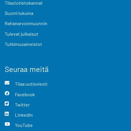
Tilastotietokannat
Suomi lukuina
Rahanarvonmuunnin
Tulevat julkaisut
Tutkimusaineistot
Seuraa meitä
Tilaa uutisviesti
Facebook
Twitter
LinkedIn
YouTube