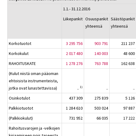
1.1.- 31.12.2016
Liikepankit
Osuuspankit
Säästöpankit
yhteensä
yhteensä
Korkotuotot
3 295 756
903 791
211 237
Korkokulut
2 017 480
140 003
48 600
RAHOITUSKATE
1 278 276
763 788
162 638
(Kulut niistä oman pääoman
ehtoisista instrumenteista,
1)
jotka ovat lunastettavissa)
..
..
..
Osinkotulot
437 309
275 839
5 126
Palkkiotuotot
1 284 610
503 024
97 887
(Palkkiokulut)
731 952
66 035
17 222
Rahoitusvarojen ja -velkojen
kirjaamiseen pois taseesta