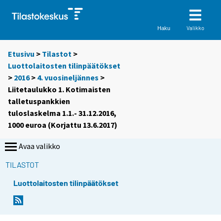
Valikko
Haku
Etusivu
>
Tilastot
>
Luottolaitosten tilinpäätökset
>
2016
>
4. vuosineljännes
>
Liitetaulukko 1. Kotimaisten
talletuspankkien
tuloslaskelma 1.1.- 31.12.2016,
1000 euroa (Korjattu 13.6.2017)
Avaa valikko
TILASTOT
Luottolaitosten tilinpäätökset