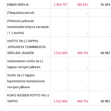
ENNEN VEROJA
1 933 757
585 831
91 659
(Tilinpäätössiirrot)
..
..
..
(Yhteisön jatkuviin
toimintoihin liittyvä verokulu
/ ( -) tuotto)
..
..
..
VOITTO TAI (-) TAPPIO
JATKUVISTA TOIMINNOISTA
VEROJEN JÄLKEEN
1 522 803
444 732
66 983
Satunnainen voitto tai (-)
tappio verojen jälkeen
..
..
..
Voitto tai (-) tappio
lopetetuista toiminnoista
verojen jälkeen
..
..
..
KOKO VUODEN VOITTO TAI (-)
TAPPIO
1 522 803
444 732
66 983