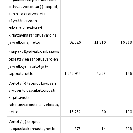
liittyvät voitot tai (-) tappiot,
kun niitä ei arvosteta
käypään arvoon
tulosvaikutteisesti
kirjattavina rahoitusvaroina
ja -velkoina, netto
92 526
11 319
16 388
Kaupankäyntitarkoituksessa
pidettävien rahoitusvarojen
ja -velkojen voitot ja (-)
tappiot, netto
1 242 945
4 523
156
Voitot / (-) tappiot käypään
arvoon tulosvaikutteisesti
kirjattavista
rahoitusvaroista ja -veloista,
netto
-15 252
30
130
Voitot / (-) tappiot
suojauslaskennasta, netto
375
-14
-338