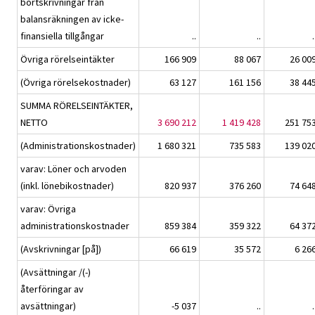
bortskrivningar från
balansräkningen av icke-
finansiella tillgångar
..
..
.
Övriga rörelseintäkter
166 909
88 067
26 00
(Övriga rörelsekostnader)
63 127
161 156
38 44
SUMMA RÖRELSEINTÄKTER,
NETTO
3 690 212
1 419 428
251 75
(Administrationskostnader)
1 680 321
735 583
139 02
varav: Löner och arvoden
(inkl. lönebikostnader)
820 937
376 260
74 64
varav: Övriga
administrationskostnader
859 384
359 322
64 37
(Avskrivningar [på])
66 619
35 572
6 26
(Avsättningar /(-)
återföringar av
avsättningar)
-5 037
..
.