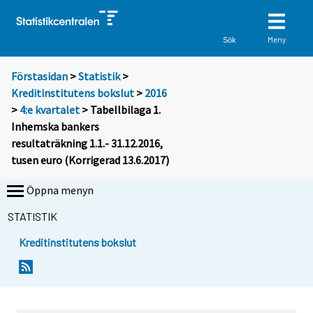
Meny
Sök
Förstasidan
>
Statistik
>
Kreditinstitutens bokslut
>
2016
>
4:e kvartalet
> Tabellbilaga 1.
Inhemska bankers
resultaträkning 1.1.- 31.12.2016,
tusen euro (Korrigerad 13.6.2017)
Öppna menyn
STATISTIK
Kreditinstitutens bokslut