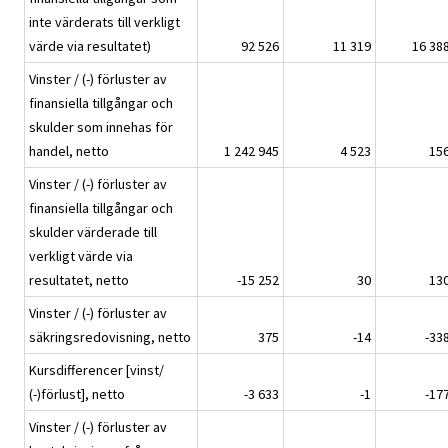
inte värderats till verkligt
värde via resultatet)
92 526
11 319
16 38
Vinster / (-) förluster av
finansiella tillgångar och
skulder som innehas för
handel, netto
1 242 945
4 523
15
Vinster / (-) förluster av
finansiella tillgångar och
skulder värderade till
verkligt värde via
resultatet, netto
-15 252
30
13
Vinster / (-) förluster av
säkringsredovisning, netto
375
-14
-33
Kursdifferencer [vinst/
(-)förlust], netto
-3 633
-1
-17
Vinster / (-) förluster av