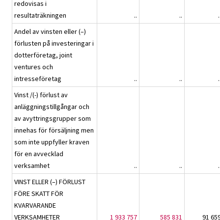
redovisas i
resultaträkningen
..
..
.
Andel av vinsten eller (–)
förlusten på investeringar i
dotterföretag, joint
ventures och
intresseföretag
..
..
.
Vinst /(-) förlust av
anläggningstillgångar och
av avyttringsgrupper som
innehas för försäljning men
som inte uppfyller kraven
för en avvecklad
verksamhet
..
..
.
VINST ELLER (–) FÖRLUST
FÖRE SKATT FÖR
KVARVARANDE
VERKSAMHETER
1 933 757
585 831
91 65