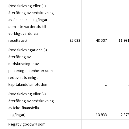
(Nedskrivning eller (–)
återföring av nedskrivning
av finansiella tillgångar
som inte värderats till
verkligt värde via
resultatet)
85 033
48 507
11 93
(Nedskrivningar och (-)
återföring av
nedskrivningar av
placeringar i enheter som
redovisats enligt
kapitalandelsmetoden
..
..
.
(Nedskrivning eller (–)
återföring av nedskrivning
av icke-finansiella
tillgångar)
..
13 933
2 87
Negativ goodwill som