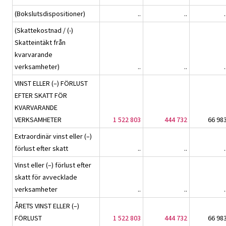
(Bokslutsdispositioner)
..
..
.
(Skattekostnad / (-)
Skatteintäkt från
kvarvarande
verksamheter)
..
..
.
VINST ELLER (–) FÖRLUST
EFTER SKATT FÖR
KVARVARANDE
VERKSAMHETER
1 522 803
444 732
66 98
Extraordinär vinst eller (–)
förlust efter skatt
..
..
.
Vinst eller (–) förlust efter
skatt för avvecklade
verksamheter
..
..
.
ÅRETS VINST ELLER (–)
FÖRLUST
1 522 803
444 732
66 98