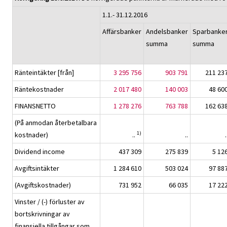
1.1.- 31.12.2016
Affärsbanker
Andelsbanker
Sparbanke
summa
summa
Ränteintäkter [från]
3 295 756
903 791
211 23
Räntekostnader
2 017 480
140 003
48 60
FINANSNETTO
1 278 276
763 788
162 63
(På anmodan återbetalbara
1)
kostnader)
..
..
.
Dividend income
437 309
275 839
5 12
Avgiftsintäkter
1 284 610
503 024
97 88
(Avgiftskostnader)
731 952
66 035
17 22
Vinster / (-) förluster av
bortskrivningar av
finansiella tillgångar som