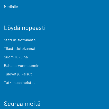
Medialle
Löydä nopeasti
StatFin-tietokanta
Tilastotietokannat
Suomi lukuina
Rahanarvonmuunnin
Tulevat julkaisut
Tutkimusaineistot
Seuraa meitä