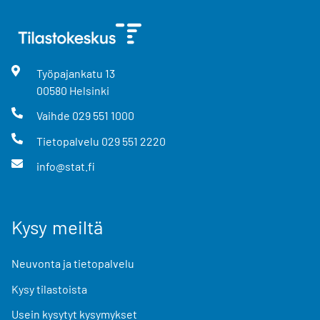
Työpajankatu
13
00580
Helsinki
Vaihde
029 551 1000
Tietopalvelu
029 551 2220
info@stat.fi
Kysy meiltä
Neuvonta ja tietopalvelu
Kysy tilastoista
Usein kysytyt kysymykset