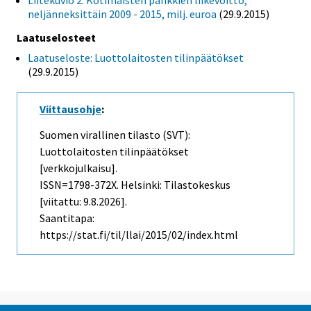
Liitekuvio 2. Kotimaisten pankkien liikevoitto,
neljänneksittäin 2009 - 2015, milj. euroa
(29.9.2015)
Laatuselosteet
Laatuseloste: Luottolaitosten tilinpäätökset
(29.9.2015)
Viittausohje
:
Suomen virallinen tilasto (SVT):
Luottolaitosten tilinpäätökset
[verkkojulkaisu].
ISSN=1798-372X. Helsinki: Tilastokeskus
[viitattu: 9.8.2026].
Saantitapa:
https://stat.fi/til/llai/2015/02/index.html