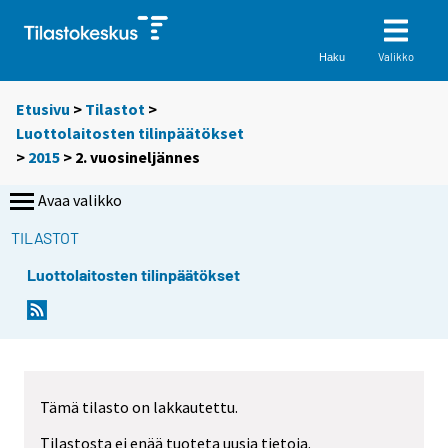
Valikko
Haku
Etusivu
>
Tilastot
>
Luottolaitosten tilinpäätökset
>
2015
>
2. vuosineljännes
Avaa valikko
TILASTOT
Luottolaitosten tilinpäätökset
Tämä tilasto on lakkautettu.
Tilastosta ei enää tuoteta uusia tietoja.