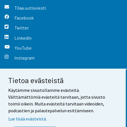
Tilaa uutisviesti
Facebook
Twitter
LinkedIn
YouTube
Instagram
Tietoa evästeistä
Yhteystiedot
Käytämme sivustollamme evästeitä.
Palaute
Välttämättömiä evästeitä tarvitaan, jotta sivusto
toimii oikein. Muita evästeitä tarvitaan videoiden,
Käyttöehdot
podcastien ja palautepalvelun esittämiseen.
Tietosuoja
Lue lisää evästeistä.