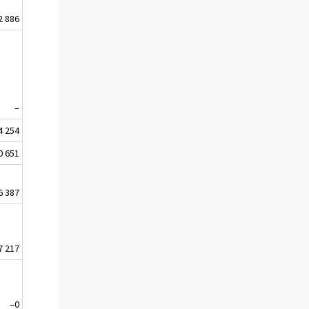
2 886
–
4 254
0 651
6 387
7 217
–0