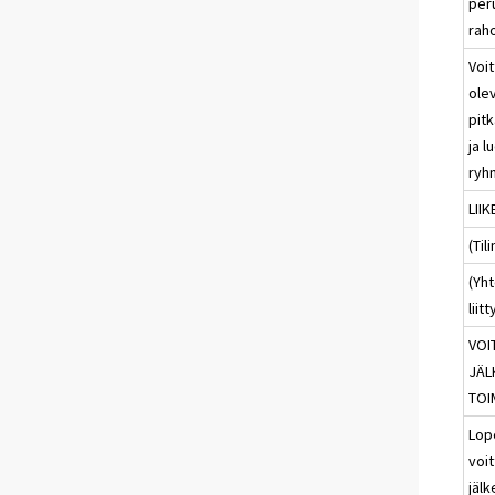
per
rah
Voit
olev
pit
ja l
ryh
LIIK
(Til
(Yht
liit
VOI
JÄL
TOI
Lop
voit
jäl