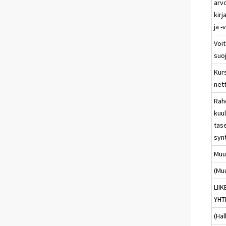
arv
kirj
ja -
Voit
suo
Kurs
net
Rah
kuu
tas
synt
Muut
(Muu
LII
YHT
(Hal