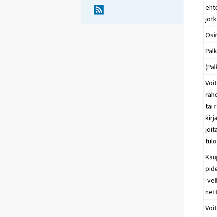
eht
jotk
Osi
Pal
(Pal
Voit
rah
tai 
kir
joit
tulo
Kau
pide
-vel
net
Voit