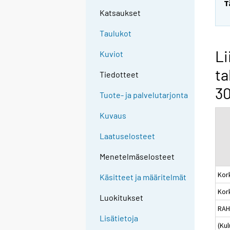
T
Katsaukset
Taulukot
Li
Kuviot
ta
Tiedotteet
30
Tuote- ja palvelutarjonta
Kuvaus
Laatuselosteet
Menetelmäselosteet
Kor
Käsitteet ja määritelmät
Kor
Luokitukset
RAH
Lisätietoja
(Ku