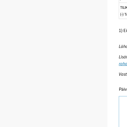
TIL
(-) 
1) E
Lähd
Lisä
raho
Vast
Päiv