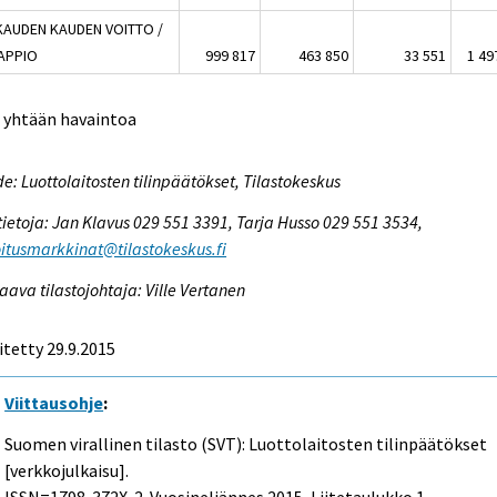
IKAUDEN KAUDEN VOITTO /
TAPPIO
999 817
463 850
33 551
1 49
i yhtään havaintoa
e: Luottolaitosten tilinpäätökset, Tilastokeskus
tietoja: Jan Klavus 029 551 3391, Tarja Husso 029 551 3534,
itusmarkkinat@tilastokeskus.fi
aava tilastojohtaja: Ville Vertanen
itetty 29.9.2015
Viittausohje
:
Suomen virallinen tilasto (SVT): Luottolaitosten tilinpäätökset
[verkkojulkaisu].
ISSN=1798-372X.
2. Vuosineljännes
2015, Liitetaulukko 1.