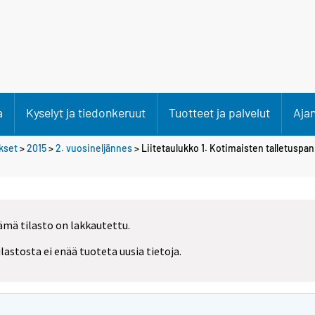
a
Kyselyt ja tiedonkeruut
Tuotteet ja palvelut
Aja
ökset
>
2015
>
2. vuosineljännes
> Liitetaulukko 1. Kotimaisten talletuspa
ämä tilasto on lakkautettu.
ilastosta ei enää tuoteta uusia tietoja.