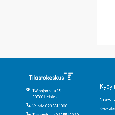
Kysy 
Työpajankatu
13
00580
Helsinki
Neuvonta
Vaihde
029 551 1000
Kysy tila
Tietopalvelu
029 551 2220