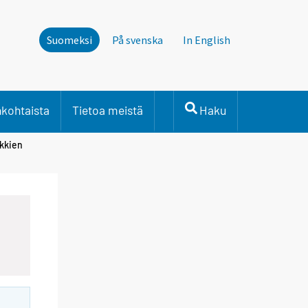
Suomeksi
På svenska
In English
nkohtaista
Tietoa meistä
Haku
nkkien