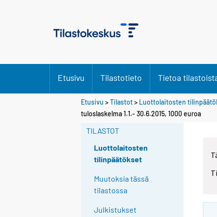
Etusivu
Tilastotieto
Tietoa tilastoist
Etusivu
>
Tilastot
>
Luottolaitosten tilinpäät
tuloslaskelma 1.1.- 30.6.2015, 1000 euroa
TILASTOT
Luottolaitosten
T
tilinpäätökset
T
Muutoksia tässä
tilastossa
Julkistukset