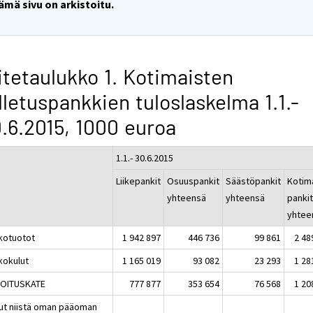
ämä sivu on arkistoitu.
itetaulukko 1. Kotimaisten
lletuspankkien tuloslaskelma 1.1.-
.6.2015, 1000 euroa
1.1.- 30.6.2015
Liikepankit
Osuuspankit
Säästöpankit
Kotim
yhteensä
yhteensä
panki
yhtee
kotuotot
1 942 897
446 736
99 861
2 48
kokulut
1 165 019
93 082
23 293
1 28
OITUSKATE
777 877
353 654
76 568
1 20
lut niistä oman pääoman