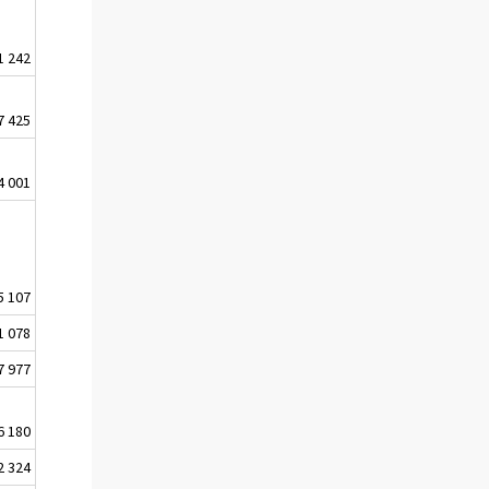
1 242
7 425
4 001
5 107
1 078
7 977
6 180
2 324