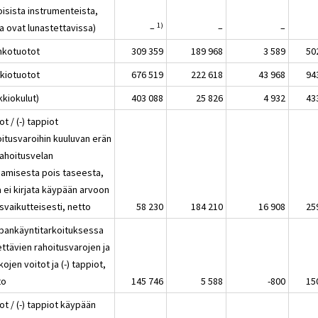
oisista instrumenteista,
1)
a ovat lunastettavissa)
–
–
–
nkotuotot
309 359
189 968
3 589
50
kkiotuotot
676 519
222 618
43 968
94
kkiokulut)
403 088
25 826
4 932
43
ot / (-) tappiot
oitusvaroihin kuuluvan erän
rahoitusvelan
jaamisesta pois taseesta,
a ei kirjata käypään arvoon
svaikutteisesti, netto
58 230
184 210
16 908
25
pankäyntitarkoituksessa
ttävien rahoitusvarojen ja
kojen voitot ja (-) tappiot,
to
145 746
5 588
-800
15
ot / (-) tappiot käypään