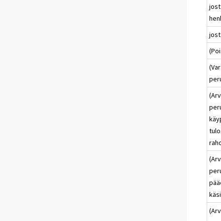
jost
henk
jost
(Poi
(Var
per
(Arv
per
käy
tulo
rah
(Arv
per
pää
käsi
(Arv