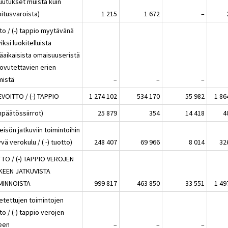
uutukset muista kuin
oitusvaroista)
1 215
1 672
–
to / (-) tappio myytävänä
iksi luokitelluista
käaikaisista omaisuuseristä
uovutettavien erien
mistä
–
–
–
EVOITTO / (-) TAPPIO
1 274 102
534 170
55 982
1 86
inpäätössiirrot)
25 879
354
14 418
4
eisön jatkuviin toimintoihin
tyvä verokulu / ( -) tuotto)
248 407
69 966
8 014
32
TTO / (-) TAPPIO VEROJEN
KEEN JATKUVISTA
MINNOISTA
999 817
463 850
33 551
1 49
etettujen toimintojen
to / (-) tappio verojen
keen
–
–
–