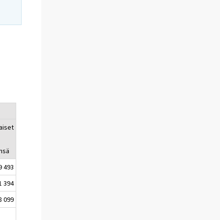
aiset
t
nsä
9 493
1 394
8 099