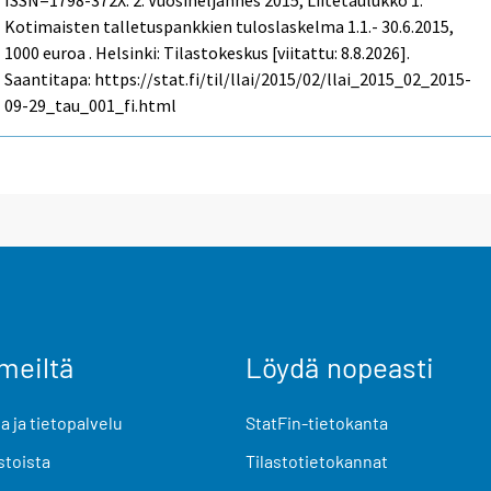
Kotimaisten talletuspankkien tuloslaskelma 1.1.- 30.6.2015,
1000 euroa . Helsinki: Tilastokeskus [viitattu: 8.8.2026].
Saantitapa: https://stat.fi/til/llai/2015/02/llai_2015_02_2015-
09-29_tau_001_fi.html
meiltä
Löydä nopeasti
 ja tietopalvelu
StatFin-tietokanta
stoista
Tilastotietokannat