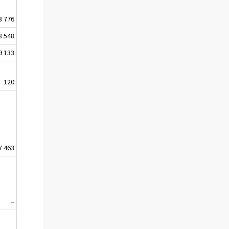
3 776
8 548
9 133
120
7 463
–