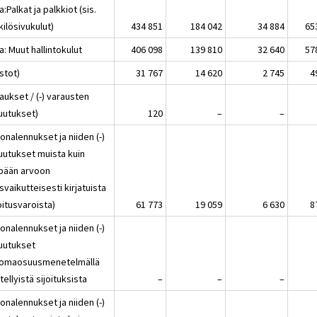
a:Palkat ja palkkiot (sis.
ilösivukulut)
434 851
184 042
34 884
65
a: Muut hallintokulut
406 098
139 810
32 640
57
stot)
31 767
14 620
2 745
4
aukset / (-) varausten
uutukset)
120
–
–
onalennukset ja niiden (-)
uutukset muista kuin
pään arvoon
svaikutteisesti kirjatuista
oitusvaroista)
61 773
19 059
6 630
8
onalennukset ja niiden (-)
uutukset
omaosuusmenetelmällä
tellyistä sijoituksista
–
–
–
onalennukset ja niiden (-)