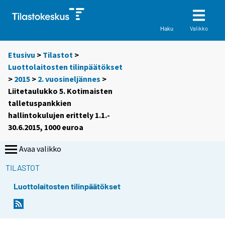
Valikko
Haku
Etusivu
>
Tilastot
>
Luottolaitosten tilinpäätökset
>
2015
>
2. vuosineljännes
>
Liitetaulukko 5. Kotimaisten
talletuspankkien
hallintokulujen erittely 1.1.-
30.6.2015, 1000 euroa
Avaa valikko
TILASTOT
Luottolaitosten tilinpäätökset