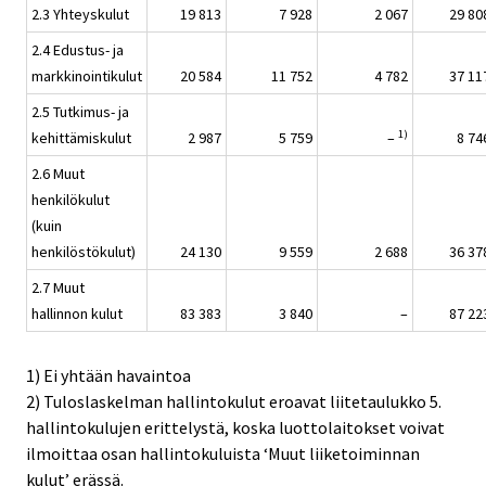
2.3 Yhteyskulut
19 813
7 928
2 067
29 80
2.4 Edustus- ja
markkinointikulut
20 584
11 752
4 782
37 11
2.5 Tutkimus- ja
1)
kehittämiskulut
2 987
5 759
–
8 74
2.6 Muut
henkilökulut
(kuin
henkilöstökulut)
24 130
9 559
2 688
36 37
2.7 Muut
hallinnon kulut
83 383
3 840
–
87 22
1) Ei yhtään havaintoa
2) Tuloslaskelman hallintokulut eroavat liitetaulukko 5.
hallintokulujen erittelystä, koska luottolaitokset voivat
ilmoittaa osan hallintokuluista ‘Muut liiketoiminnan
kulut’ erässä.