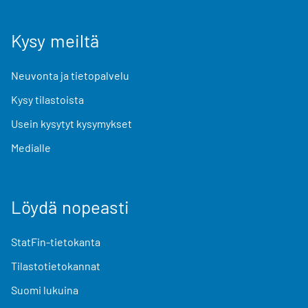
Kysy meiltä
Neuvonta ja tietopalvelu
Kysy tilastoista
Usein kysytyt kysymykset
Medialle
Löydä nopeasti
StatFin-tietokanta
Tilastotietokannat
Suomi lukuina