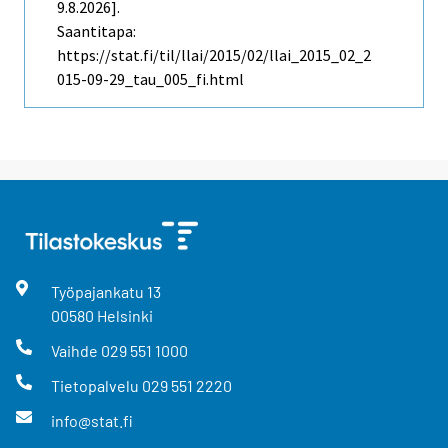
9.8.2026].
Saantitapa:
https://stat.fi/til/llai/2015/02/llai_2015_02_2
015-09-29_tau_005_fi.html
Työpajankatu
13
00580
Helsinki
Vaihde
029 551 1000
Tietopalvelu
029 551 2220
info@stat.fi