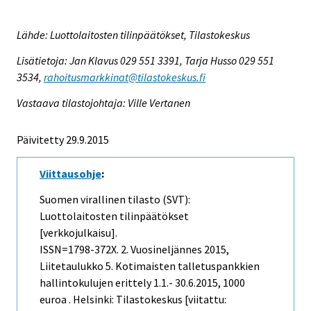
Lähde: Luottolaitosten tilinpäätökset, Tilastokeskus
Lisätietoja: Jan Klavus 029 551 3391, Tarja Husso 029 551
3534,
rahoitusmarkkinat@tilastokeskus.fi
Vastaava tilastojohtaja: Ville Vertanen
Päivitetty 29.9.2015
Viittausohje
:
Suomen virallinen tilasto (SVT):
Luottolaitosten tilinpäätökset
[verkkojulkaisu].
ISSN=1798-372X.
2. Vuosineljännes
2015,
Liitetaulukko 5. Kotimaisten talletuspankkien
hallintokulujen erittely 1.1.- 30.6.2015, 1000
euroa . Helsinki: Tilastokeskus [viitattu: