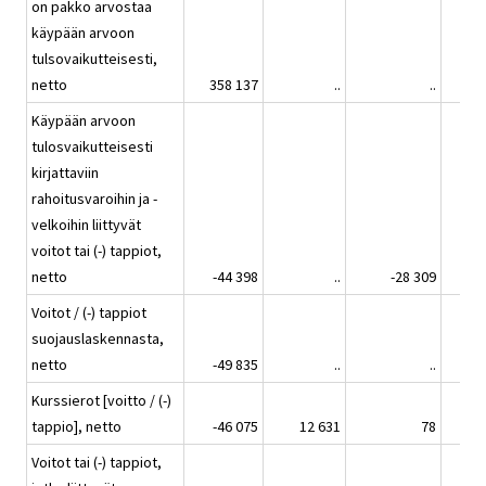
on pakko arvostaa
käypään arvoon
tulsovaikutteisesti,
netto
358 137
..
..
Käypään arvoon
tulosvaikutteisesti
kirjattaviin
rahoitusvaroihin ja -
velkoihin liittyvät
voitot tai (-) tappiot,
netto
-44 398
..
-28 309
Voitot / (-) tappiot
suojauslaskennasta,
netto
-49 835
..
..
Kurssierot [voitto / (-)
tappio], netto
-46 075
12 631
78
Voitot tai (-) tappiot,