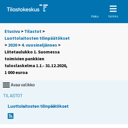
Valikko
Haku
Etusivu
>
Tilastot
>
Luottolaitosten tilinpäätökset
>
2020
>
4. vuosineljännes
>
Liitetaulukko 1. Suomessa
toimivien pankkien
tuloslaskelma 1.1.- 31.12.2020,
1 000 euroa
Avaa valikko
TILASTOT
Luottolaitosten tilinpäätökset