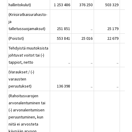
hallintokulut)
1 253 486
376 250
503 329
(Kriisiratkaisurahasto-
ja
talletussuojamaksut)
251 851
..
25 179
(Poistot)
553 841
25 016
22 679
Tehdyistä muutoksista
johtuvat voitot tai (-)
tappiot, netto
..
..
..
(Varaukset / (-)
varausten
peruutukset)
136 398
..
..
(Rahoitusvarojen
arvonalentuminen tai
(-) arvonalentumisen
peruuntuminen, kun
niitä ei arvosteta
käypään arvoon