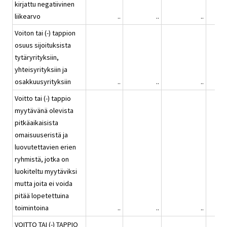
kirjattu negatiivinen
liikearvo
..
..
..
Voiton tai (-) tappion
osuus sijoituksista
tytäryrityksiin,
yhteisyrityksiin ja
osakkuusyrityksiin
..
..
..
Voitto tai (-) tappio
myytävänä olevista
pitkäaikaisista
omaisuuseristä ja
luovutettavien erien
ryhmistä, jotka on
luokiteltu myytäviksi
mutta joita ei voida
pitää lopetettuina
toimintoina
..
..
..
VOITTO TAI (-) TAPPIO