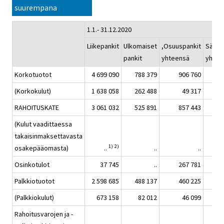
suurempana
1.1.- 31.12.2020
Liikepankit
Ulkomaiset
,Osuuspankit
Sääst
pankit
yhteensä
yhtee
Korkotuotot
4 699 090
788 379
906 760
(Korkokulut)
1 638 058
262 488
49 317
RAHOITUSKATE
3 061 032
525 891
857 443
(Kulut vaadittaessa
takaisinmaksettavasta
1)
2)
osakepääomasta)
..
..
..
Osinkotulot
37 745
..
267 781
Palkkiotuotot
2 598 685
488 137
460 225
(Palkkiokulut)
673 158
82 012
46 099
Rahoitusvarojen ja -