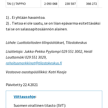
TAI (-) TAPPIO
2 093 068
238 587
366 272
1) .. Ei yhtään havaintoa.
2) .. Tietoa ei ole saatu, se on liian epävarma esitettäväksi
tai se on salassapitosäännön alainen.
Lähde: Luottolaitosten tilinpäätökset, Tilastokeskus
Lisätietoja: Jukka-Pekka Pyylampi 029 551 3002, Heidi
Lauttamäki 029 551 3029,
rahoitusmarkkinat@tilastokeskus.fi
Vastaava osastopäällikkö: Katri Kaaja
Päivitetty 22.4.2021
Viittausohje
:
Suomen virallinen tilasto (SVT):