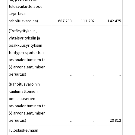
tulosvaikutteisesti
kirjattavina
rahoitusvaroina)
687 283
111 292
142 475
(Tytäryrityksiin,
yhteisyrityksiin ja
osakkuusyrityksiin
tehtyjen sijoitusten
arvonalentuminen tai
(-) arvonalentumisen
peruutus)
..
..
..
(Rahoitusvaroihin
kuulumattomien
omaisuuserien
arvonalentuminen tai
(-) arvonalentumisen
peruutus)
..
..
20 812
Tuloslaskelmaan