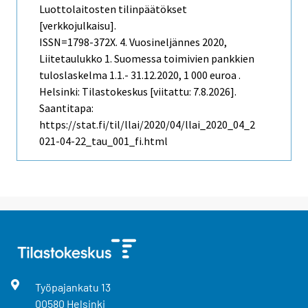
Luottolaitosten tilinpäätökset
[verkkojulkaisu].
ISSN=1798-372X.
4. Vuosineljännes
2020,
Liitetaulukko 1. Suomessa toimivien pankkien
tuloslaskelma 1.1.- 31.12.2020, 1 000 euroa .
Helsinki: Tilastokeskus [viitattu: 7.8.2026].
Saantitapa:
https://stat.fi/til/llai/2020/04/llai_2020_04_2
021-04-22_tau_001_fi.html
Työpajankatu
13
00580
Helsinki