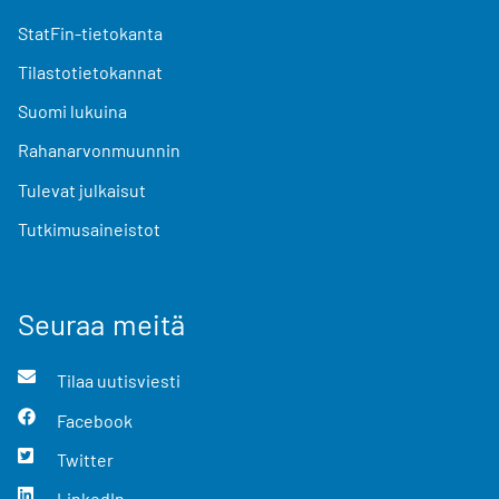
StatFin-tietokanta
Tilastotietokannat
Suomi lukuina
Rahanarvonmuunnin
Tulevat julkaisut
Tutkimusaineistot
Seuraa meitä
Tilaa uutisviesti
Facebook
Twitter
LinkedIn