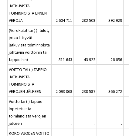
JATKUVISTA
TOIMINNOISTA ENNEN
VEROJA
2 604 711
282 508
392 929
(Verokulut tai (-) -tulot,
jotka liittyvät
jatkuvista toiminnoista
johtuviin voittoihin tai
tappioihin)
511 643
43 922
26 656
VOITTO TAI (-) TAPPIO
JATKUVISTA
TOIMINNOISTA
VEROJEN JÄLKEEN
2 093 068
238 587
366 272
Voitto tai (-) tappio
lopetetuista
toiminnoista verojen
jälkeen
.
.
.
KOKO VUODEN VOITTO