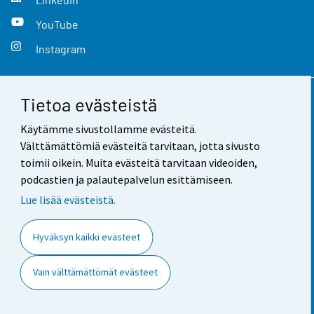
YouTube
Instagram
Tietoa evästeistä
Yhteystiedot
Käytämme sivustollamme evästeitä.
Palaute
Välttämättömiä evästeitä tarvitaan, jotta sivusto
toimii oikein. Muita evästeitä tarvitaan videoiden,
Käyttöehdot
podcastien ja palautepalvelun esittämiseen.
Tietosuoja
Lue lisää evästeistä.
Saavutettavuus
Hyväksyn kaikki evästeet
Tietoa sivustosta
Vain välttämättömät evästeet
Evästeasetukset