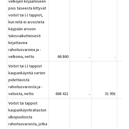
velkojen kirjaamiseen
pois taseesta liittyvät
voitot tai (-) tappiot,
kun niitä ei arvosteta
käypään arvoon
tulosvaikutteisesti
kirjattavina
rahoitusvaroina ja -
velkoina, netto
66 860
..
..
Voitot tai (-) tappiot
kaupankäyntiä varten
pidettävistä
rahoitusvaroista ja -
veloista, netto
668 421
..
31 991
Voitot tai tappiot
kaupankäyntirahaston
ulkopuolisista
rahoitsuvaroista, jotka