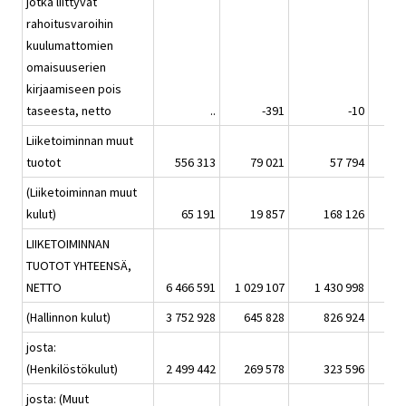
jotka liittyvät
rahoitusvaroihin
kuulumattomien
omaisuuserien
kirjaamiseen pois
taseesta, netto
..
-391
-10
Liiketoiminnan muut
tuotot
556 313
79 021
57 794
(Liiketoiminnan muut
kulut)
65 191
19 857
168 126
LIIKETOIMINNAN
TUOTOT YHTEENSÄ,
NETTO
6 466 591
1 029 107
1 430 998
(Hallinnon kulut)
3 752 928
645 828
826 924
josta:
(Henkilöstökulut)
2 499 442
269 578
323 596
josta: (Muut