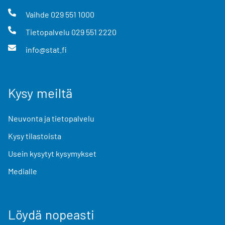
Vaihde
029 551 1000
Tietopalvelu
029 551 2220
info@stat.fi
Kysy meiltä
Neuvonta ja tietopalvelu
Kysy tilastoista
Usein kysytyt kysymykset
Medialle
Löydä nopeasti