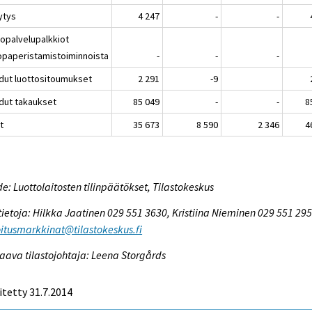
ytys
4 247
-
-
topalvelupalkkiot
opaperistamistoiminnoista
-
-
-
dut luottositoumukset
2 291
-9
dut takaukset
85 049
-
-
8
t
35 673
8 590
2 346
4
e: Luottolaitosten tilinpäätökset, Tilastokeskus
tietoja: Hilkka Jaatinen 029 551 3630, Kristiina Nieminen 029 551 295
itusmarkkinat@tilastokeskus.fi
aava tilastojohtaja: Leena Storgårds
itetty 31.7.2014