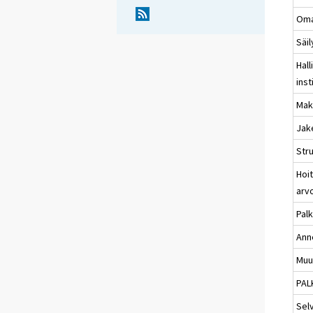
Oma
Säil
Hall
inst
Mak
Jak
Str
Hoi
arv
Pal
Ann
Muu
PAL
Sel