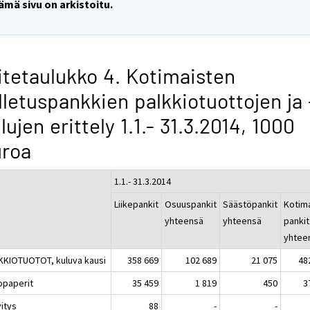
ämä sivu on arkistoitu.
itetaulukko 4. Kotimaisten
lletuspankkien palkkiotuottojen ja 
lujen erittely 1.1.- 31.3.2014, 1000
uroa
1.1.- 31.3.2014
Liikepankit
Osuuspankit
Säästöpankit
Kotim
yhteensä
yhteensä
pankit
yhtee
KKIOTUOTOT, kuluva kausi
358 669
102 689
21 075
48
opaperit
35 459
1 819
450
3
vitys
88
-
-