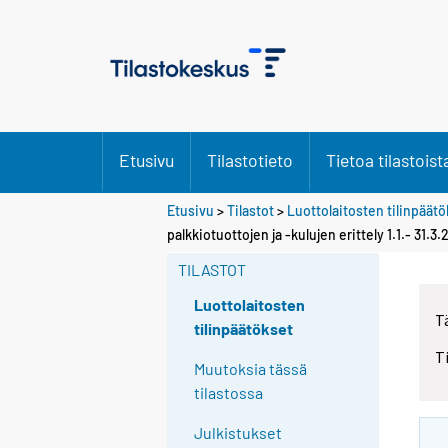
Etusivu
Tilastotieto
Tietoa tilastoist
Etusivu
>
Tilastot
>
Luottolaitosten tilinpäät
palkkiotuottojen ja -kulujen erittely 1.1.- 31.3
TILASTOT
Luottolaitosten
T
tilinpäätökset
T
Muutoksia tässä
tilastossa
Julkistukset