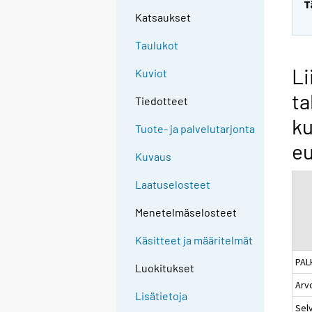
T
Katsaukset
Taulukot
Li
Kuviot
ta
Tiedotteet
ku
Tuote- ja palvelutarjonta
e
Kuvaus
Laatuselosteet
Menetelmäselosteet
Käsitteet ja määritelmät
PAL
Luokitukset
Arv
Lisätietoja
Sel