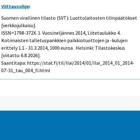
Viittausohje
:
Suomen virallinen tilasto (SVT): Luottolaitosten tilinpäätökset
[verkkojulkaisu].
ISSN=1798-372X.
1. Vuosineljännes
2014, Liitetaulukko 4.
Kotimaisten talletuspankkien palkkiotuottojen ja -kulujen
erittely 1.1.- 31.3.2014, 1000 euroa . Helsinki: Tilastokeskus
[viitattu: 6.8.2026].
Saantitapa: https://stat.fi/til/llai/2014/01/llai_2014_01_2014-
07-31_tau_004_fi.html