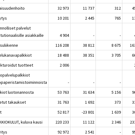
isuudenhoito
32 973
11 737
312
4
ytys
10 201
2 445
765
1
innolliset palvelut
itutionaalisille asiakkaille
4 904
-
-
suliikenne
116 208
38 812
8 675
16
elukanavapalkkiot
18 488
38 351
3 705
6
ukturoidut tuotteet
2 006
topalvelupalkkiot
opaperistamistoiminnoista
-
-
-
kkiot luotonannosta
53 763
31 634
5 156
9
etut takaukset
31 763
1 692
373
3
t
52 817
-23 801
1 639
3
KKIOKULUT, kuluva kausi
220 233
11 122
2 346
23
vitys
92 972
2 541
-
9