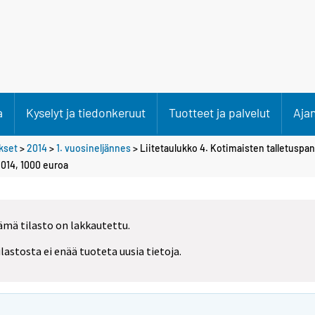
a
Kyselyt ja tiedonkeruut
Tuotteet ja palvelut
Aja
ökset
>
2014
>
1. vuosineljännes
> Liitetaulukko 4. Kotimaisten talletuspa
.2014, 1000 euroa
ämä tilasto on lakkautettu.
ilastosta ei enää tuoteta uusia tietoja.