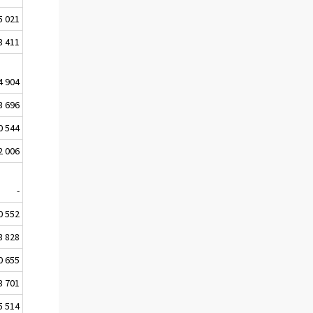
5 021
3 411
4 904
3 696
0 544
2 006
-
0 552
3 828
0 655
3 701
5 514