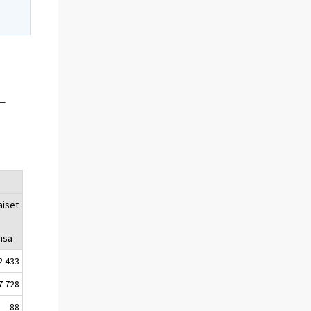
-
aiset
nsä
2 433
7 728
88