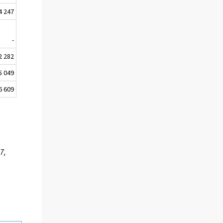
4 247
-
2 282
5 049
6 609
7,