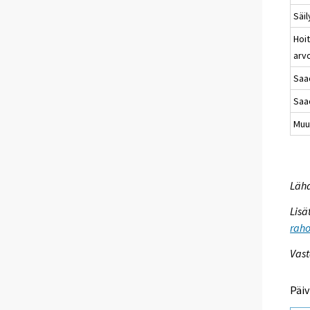
Säil
Hoi
arv
Saa
Saa
Muu
Lähd
Lisä
raho
Vast
Päiv