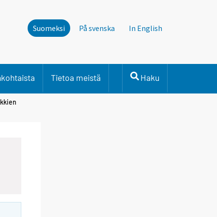
Suomeksi
På svenska
In English
nkohtaista
Tietoa meistä
Haku
nkkien