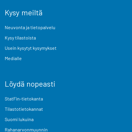
Kysy meiltä
Neuvonta ja tietopalvelu
Kysy tilastoista
Usein kysytyt kysymykset
Medialle
Löydä nopeasti
StatFin-tietokanta
Tilastotietokannat
Suomi lukuina
Rahanarvonmuunnin