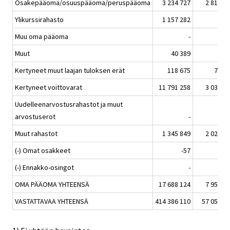
Osakepääoma/osuuspääoma/peruspääoma
3 234 727
2 817 7
Ylikurssirahasto
1 157 282
Muu oma pääoma
-
Muut
40 389
Kertyneet muut laajan tuloksen erät
118 675
75 1
Kertyneet voittovarat
11 791 258
3 035 7
Uudelleenarvostusrahastot ja muut
arvostuserot
-
Muut rahastot
1 345 849
2 024 4
(-) Omat osakkeet
-57
(-) Ennakko-osingot
-
OMA PÄÄOMA YHTEENSÄ
17 688 124
7 952 9
VASTATTAVAA YHTEENSÄ
414 386 110
57 052 8