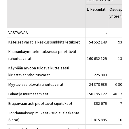
Liikepankit
Osuuspank
yhteensä
VASTAAVAA
.
Käteiset varat ja keskuspankkitalletukset
54 552 148
934 0
Kaupankäyntitarkoituksessa pidettävät
rahoitusvarat
160 632 129
134 4
Käypään arvoon tulosvaikutteisesti
kirjattavat rahoitusvarat
225 903
12 2
Myytävissä olevat rahoitusvarat
24 370 989
6 807 4
Lainat ja muut saamiset
150 195 122
48 120 6
Eräpäivään asti pidettävät sijoitukset
892 679
75 7
Johdannaissopimukset - suojauslaskenta
(varat)
1 815 895
100 8