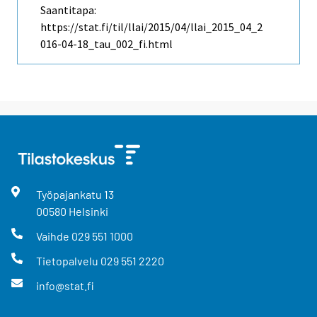
Saantitapa:
https://stat.fi/til/llai/2015/04/llai_2015_04_2
016-04-18_tau_002_fi.html
Työpajankatu
13
00580
Helsinki
Vaihde
029 551 1000
Tietopalvelu
029 551 2220
info@stat.fi