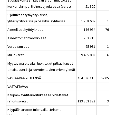
Suojauskohteen käyvän arvon muutokset
korkoriskin portfoliosuojauksessa (varat)
51 320
-
Sijoitukset tytäyrityksissä,
yhteisyrityksissä ja osakkuusyhtiössä
1 708 697
16 4
Aineelliset hyödykkeet
176 984
764 3
Aineettomat hyödykkeet
203 219
7 6
Verosaamiset
65 931
15 0
Muut varat
19 495 093
63 9
Myytävänä oleviksi luokitellut pitkäaikaiset
omaisuuserät ja luovutettavien erien ryhmät
-
VASTAAVAA YHTEENSÄ
414 386 110
57 052 8
VASTATTAVAA
.
Kaupankäyntitarkoituksessa pidettävät
rahoitusvelat
123 363 823
37 2
Käypään arvoon tulosvaikutteisesti