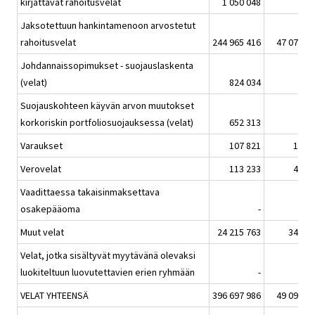
kirjattavat rahoitusvelat
1 050 048
Jaksotettuun hankintamenoon arvostetut
rahoitusvelat
244 965 416
47 072 7
Johdannaissopimukset - suojauslaskenta
(velat)
824 034
4 0
Suojauskohteen käyvän arvon muutokset
korkoriskin portfoliosuojauksessa (velat)
652 313
7 7
Varaukset
107 821
13 0
Verovelat
113 233
41 8
Vaadittaessa takaisinmaksettava
osakepääoma
-
Muut velat
24 215 763
340 2
Velat, jotka sisältyvät myytävänä olevaksi
luokiteltuun luovutettavien erien ryhmään
-
VELAT YHTEENSÄ
396 697 986
49 099 8