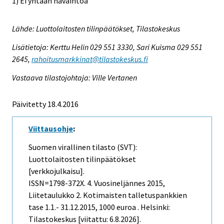
1) Ei yhtään havaintoa
Lähde: Luottolaitosten tilinpäätökset, Tilastokeskus
Lisätietoja: Kerttu Helin 029 551 3330, Sari Kuisma 029 551
2645,
rahoitusmarkkinat@tilastokeskus.fi
Vastaava tilastojohtaja: Ville Vertanen
Päivitetty 18.4.2016
Viittausohje
:
Suomen virallinen tilasto (SVT):
Luottolaitosten tilinpäätökset
[verkkojulkaisu].
ISSN=1798-372X.
4. Vuosineljännes
2015,
Liitetaulukko 2. Kotimaisten talletuspankkien
tase 1.1.- 31.12.2015, 1000 euroa . Helsinki:
Tilastokeskus [viitattu: 6.8.2026].