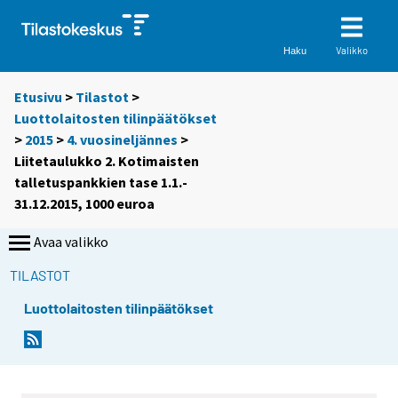
Valikko
Haku
Etusivu
>
Tilastot
>
Luottolaitosten tilinpäätökset
>
2015
>
4. vuosineljännes
>
Liitetaulukko 2. Kotimaisten
talletuspankkien tase 1.1.-
31.12.2015, 1000 euroa
Avaa valikko
TILASTOT
Luottolaitosten tilinpäätökset