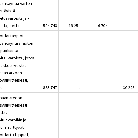
pankäyntiä varten
ettävistä
itusvaroista ja -
ista, netto
584 740
19 251
6 704
..
ot tai tappiot
pankäyntirahaston
puolisista
itsuvaroista, jotka
pakko arvostaa
pään arvoon
ovaikutteisesti,
to
883 747
..
..
36 228
pään arvoon
svaikutteisesti
attaviin
itusvaroihin ja -
oihin liittyvät
ot tai (-) tappiot,