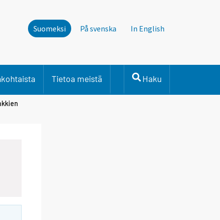
Suomeksi
På svenska
In English
nkohtaista
Tietoa meistä
Haku
nkkien