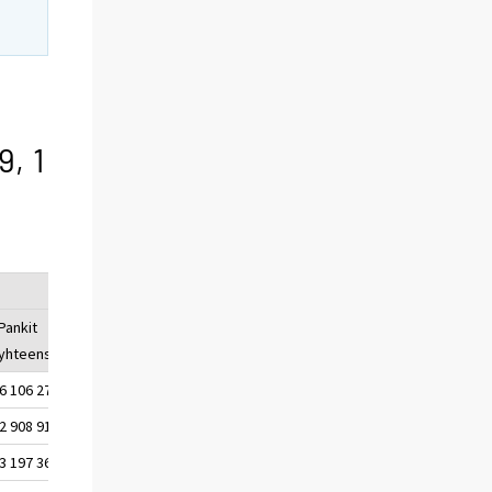
9, 1
Pankit
yhteensä
6 106 277
2 908 910
3 197 366