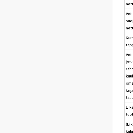
net
Voit
suo
net
Kurs
tapp
Voit
jotk
rah
kuu
oma
kir
tas
Lii
tuo
(Li
kulu