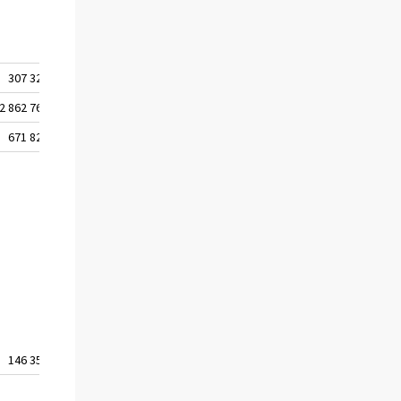
..
307 325
2 862 766
671 821
146 351