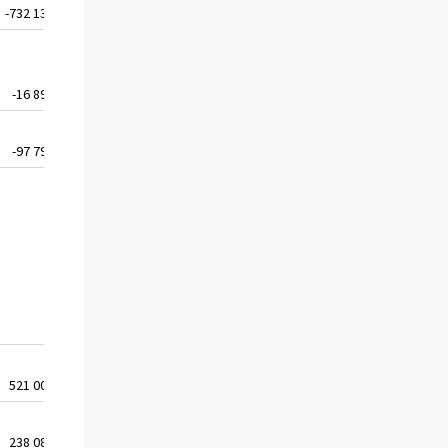
-732 131
-16 895
-97 795
..
521 003
238 083