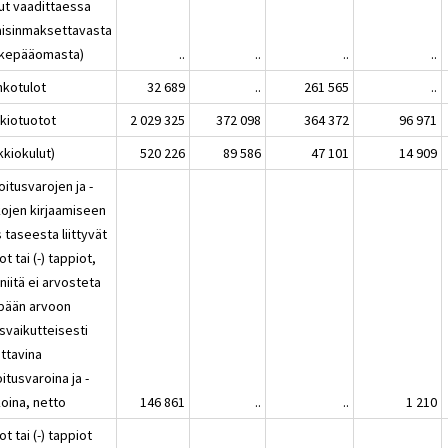
lut vaadittaessa
aisinmaksettavasta
kepääomasta)
..
..
..
..
nkotulot
32 689
..
261 565
..
kkiotuotot
2 029 325
372 098
364 372
96 971
kkiokulut)
520 226
89 586
47 101
14 909
itusvarojen ja -
kojen kirjaamiseen
 taseesta liittyvät
ot tai (-) tappiot,
niitä ei arvosteta
pään arvoon
svaikutteisesti
attavina
itusvaroina ja -
koina, netto
146 861
..
..
1 210
ot tai (-) tappiot