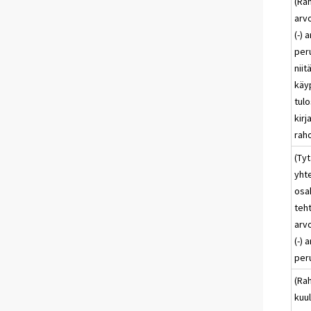
(Ra
arv
(-)
per
niit
käy
tulo
kirj
rah
(Tyt
yhte
osa
teht
arv
(-)
per
(Ra
kuu