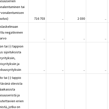
isuuserien
onalentuminen tai
 arvonalentumisen
uutus)
716 703
..
2 030
..
oslaskelmaan
attu negatiivinen
earvo
..
..
..
..
on tai (-) tappion
s sijoituksista
ryrityksiin,
isyrityksiin ja
kkuusyrityksiin
..
..
..
..
to tai (-) tappio
tävänä olevista
äaikaisista
isuuseristä ja
vutettavien erien
istä, jotka on