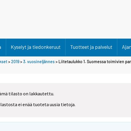
a
Kyselyt ja tiedonkeruut
Tuotteet ja palvelut
Aja
ökset
>
2019
>
3. vuosineljännes
> Liitetaulukko 1. Suomessa toimivien pa
ämä tilasto on lakkautettu.
ilastosta ei enää tuoteta uusia tietoja.