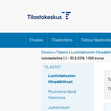
Etusivu
Tilastotieto
Tietoa tilastoist
Etusivu
>
Tilastot
>
Luottolaitosten tilinpäät
tuloslaskelma 1.1.- 30.9.2019, 1 000 euroa
TILASTOT
Luottolaitosten
T
tilinpäätökset
T
Muutoksia tässä
tilastossa
Julkistukset