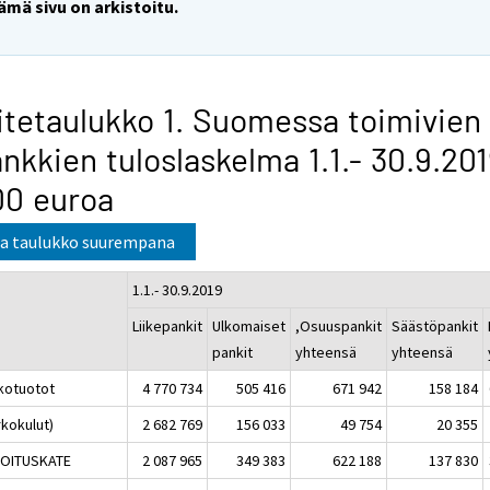
ämä sivu on arkistoitu.
itetaulukko 1. Suomessa toimivien
nkkien tuloslaskelma 1.1.- 30.9.201
00 euroa
a taulukko suurempana
1.1.- 30.9.2019
Liikepankit
Ulkomaiset
,Osuuspankit
Säästöpankit
pankit
yhteensä
yhteensä
kotuotot
4 770 734
505 416
671 942
158 184
rkokulut)
2 682 769
156 033
49 754
20 355
OITUSKATE
2 087 965
349 383
622 188
137 830