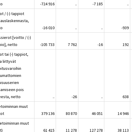
to
-724 916
..
-7 185
..
ot / (-) tappiot
jauslaskennasta,
to
-16 010
..
..
-939
sierot [voitto / (-)
io], netto
-105 733
7 762
-16
192
ot tai (-) tappiot,
a liittyvät
oitusvaroihin
lumattomien
isuuserien
jaamiseen pois
eesta, netto
..
-26
..
638
ketoiminnan muut
tot
379 136
80 870
46 051
14 946
iketoiminnan muut
t)
61 415
11 278
127 278
38 113