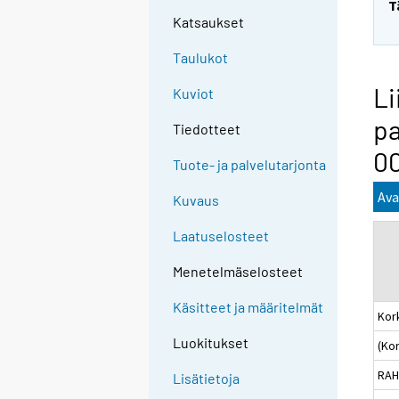
T
Katsaukset
Taulukot
Li
Kuviot
pa
Tiedotteet
0
Tuote- ja palvelutarjonta
Ava
Kuvaus
Laatuselosteet
Menetelmäselosteet
Käsitteet ja määritelmät
Kor
Luokitukset
(Ko
RAH
Lisätietoja