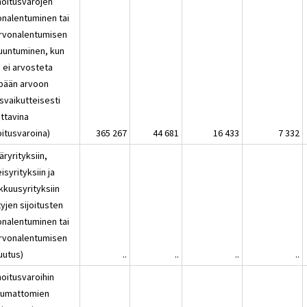
hoitusvarojen
onalentuminen tai
 arvonalentumisen
uuntuminen, kun
ä ei arvosteta
pään arvoon
svaikutteisesti
attavina
oitusvaroina)
365 267
44 681
16 433
7 332
äryrityksiin,
isyrityksiin ja
kkuusyrityksiin
yjen sijoitusten
onalentuminen tai
 arvonalentumisen
uutus)
..
..
..
..
hoitusvaroihin
lumattomien