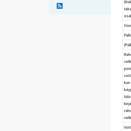
(Ku
tak
osa
Osi
Pal
(Pal
Raho
vel
pois
voit
kun 
käy
tulo
kirj
raho
vel
Voit