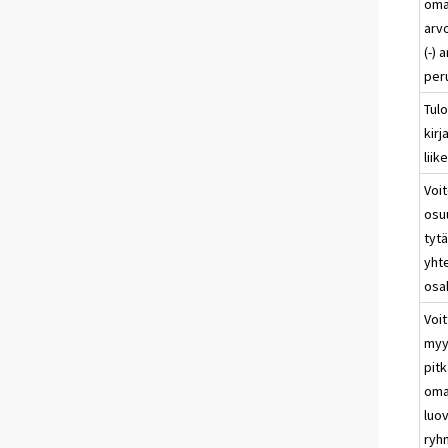
oma
arv
(-)
per
Tul
kirj
liik
Voit
osuu
tytä
yhte
osa
Voit
myy
pitk
oma
luo
ryhm