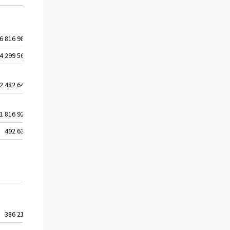
6 816 987
4 299 566
2 482 641
1 816 925
492 636
..
386 213