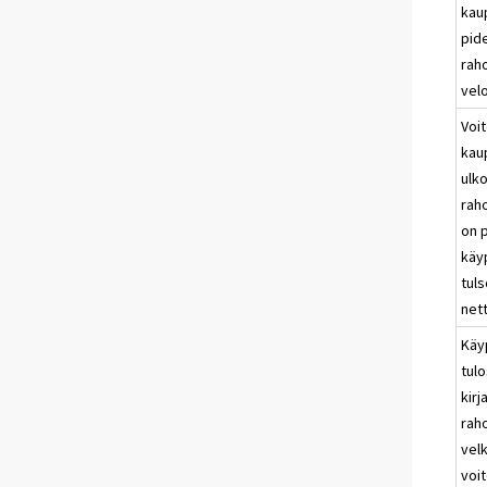
kau
pid
raho
velo
Voit
kau
ulko
raho
on 
käy
tuls
net
Käy
tulo
kirj
raho
velk
voit