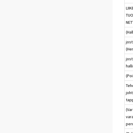
LII
TUO
NET
(Hal
jost
(Hen
jost
hall
(Poi
Teh
joht
tap
(Var
var
per