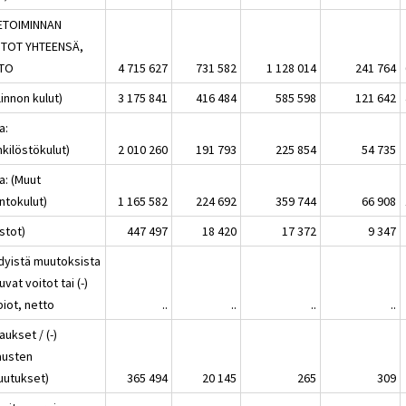
KETOIMINNAN
TOT YHTEENSÄ,
TO
4 715 627
731 582
1 128 014
241 764
linnon kulut)
3 175 841
416 484
585 598
121 642
a:
kilöstökulut)
2 010 260
191 793
225 854
54 735
a: (Muut
intokulut)
1 165 582
224 692
359 744
66 908
stot)
447 497
18 420
17 372
9 347
dyistä muutoksista
uvat voitot tai (-)
piot, netto
..
..
..
..
aukset / (-)
austen
uutukset)
365 494
20 145
265
309