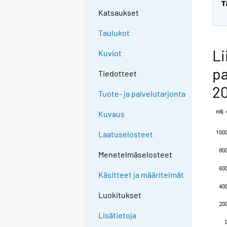
T
Katsaukset
Taulukot
Li
Kuviot
pa
Tiedotteet
20
Tuote- ja palvelutarjonta
Kuvaus
Laatuselosteet
Menetelmäselosteet
Käsitteet ja määritelmät
Luokitukset
Lisätietoja