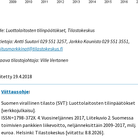
e: Luottolaitosten tilinpäätökset, Tilastokeskus
tietoja: Antti Suutari 029 551 3257, Jarkko Kaunisto 029 551 3551,
itusmarkkinat@tilastokeskus.fi
aava tilastojohtaja: Ville Vertanen
itetty 19.4.2018
Viittausohje
:
Suomen virallinen tilasto (SVT): Luottolaitosten tilinpäätökset
[verkkojulkaisu].
ISSN=1798-372X.
4. Vuosineljännes
2017, Liitekuvio 2. Suomessa
toimivien pankkien liikevoitto, neljänneksittäin 2009-2017, milj.
euroa . Helsinki: Tilastokeskus [viitattu: 8.8.2026].