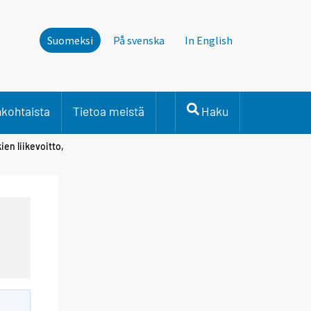
Suomeksi
På svenska
In English
nkohtaista
Tietoa meistä
Haku
en liikevoitto,